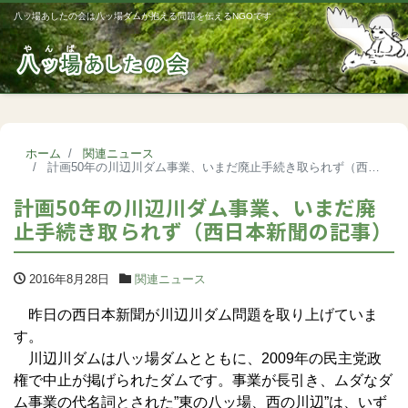
八ッ場あしたの会は八ッ場ダムが抱える問題を伝えるNGOです
Me
ホーム
関連ニュース
計画50年の川辺川ダム事業、いまだ廃止手続き取られず（西日本新聞の記事）
計画50年の川辺川ダム事業、いまだ廃
止手続き取られず（西日本新聞の記事）
2016年8月28日
関連ニュース
昨日の西日本新聞が川辺川ダム問題を取り上げていま
す。
川辺川ダムは八ッ場ダムとともに、2009年の民主党政
権で中止が掲げられたダムです。事業が長引き、ムダなダ
ム事業の代名詞とされた”東の八ッ場、西の川辺”は、いず