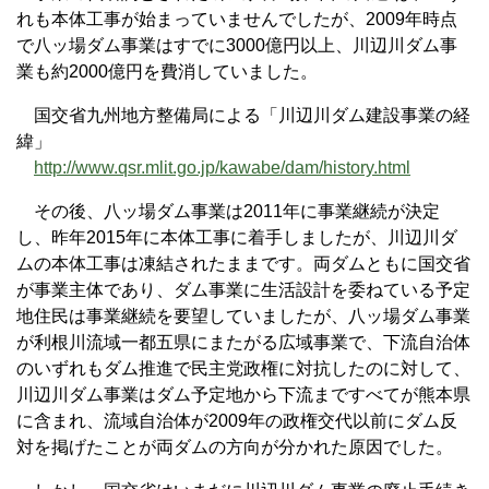
れも本体工事が始まっていませんでしたが、2009年時点
で八ッ場ダム事業はすでに3000億円以上、川辺川ダム事
業も約2000億円を費消していました。
国交省九州地方整備局による「川辺川ダム建設事業の経
緯」
http://www.qsr.mlit.go.jp/kawabe/dam/history.html
その後、八ッ場ダム事業は2011年に事業継続が決定
し、昨年2015年に本体工事に着手しましたが、川辺川ダ
ムの本体工事は凍結されたままです。両ダムともに国交省
が事業主体であり、ダム事業に生活設計を委ねている予定
地住民は事業継続を要望していましたが、八ッ場ダム事業
が利根川流域一都五県にまたがる広域事業で、下流自治体
のいずれもダム推進で民主党政権に対抗したのに対して、
川辺川ダム事業はダム予定地から下流まですべてが熊本県
に含まれ、流域自治体が2009年の政権交代以前にダム反
対を掲げたことが両ダムの方向が分かれた原因でした。