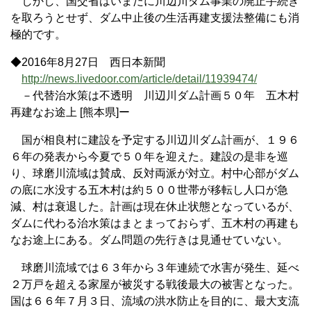
しかし、国交省はいまだに川辺川ダム事業の廃止手続き
を取ろうとせず、ダム中止後の生活再建支援法整備にも消
極的です。
◆2016年8月27日 西日本新聞
http://news.livedoor.com/article/detail/11939474/
－代替治水策は不透明 川辺川ダム計画５０年 五木村
再建なお途上 [熊本県]ー
国が相良村に建設を予定する川辺川ダム計画が、１９６
６年の発表から今夏で５０年を迎えた。建設の是非を巡
り、球磨川流域は賛成、反対両派が対立。村中心部がダム
の底に水没する五木村は約５００世帯が移転し人口が急
減、村は衰退した。計画は現在休止状態となっているが、
ダムに代わる治水策はまとまっておらず、五木村の再建も
なお途上にある。ダム問題の先行きは見通せていない。
球磨川流域では６３年から３年連続で水害が発生、延べ
２万戸を超える家屋が被災する戦後最大の被害となった。
国は６６年７月３日、流域の洪水防止を目的に、最大支流