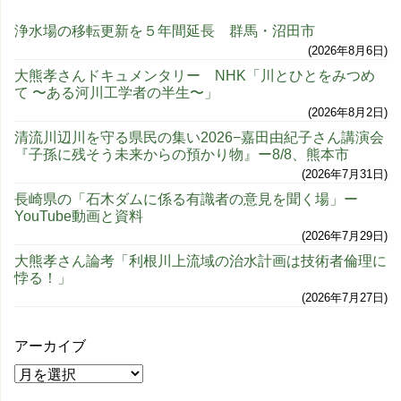
浄水場の移転更新を５年間延長 群馬・沼田市
2026年8月6日
大熊孝さんドキュメンタリー NHK「川とひとをみつめ
て 〜ある河川工学者の半生〜」
2026年8月2日
清流川辺川を守る県民の集い2026−嘉田由紀子さん講演会
『子孫に残そう未来からの預かり物』ー8/8、熊本市
2026年7月31日
長崎県の「石木ダムに係る有識者の意見を聞く場」ー
YouTube動画と資料
2026年7月29日
大熊孝さん論考「利根川上流域の治水計画は技術者倫理に
悖る！」
2026年7月27日
アーカイブ