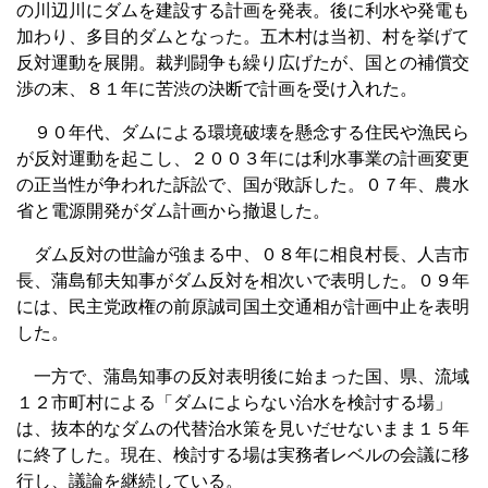
の川辺川にダムを建設する計画を発表。後に利水や発電も
加わり、多目的ダムとなった。五木村は当初、村を挙げて
反対運動を展開。裁判闘争も繰り広げたが、国との補償交
渉の末、８１年に苦渋の決断で計画を受け入れた。
９０年代、ダムによる環境破壊を懸念する住民や漁民ら
が反対運動を起こし、２００３年には利水事業の計画変更
の正当性が争われた訴訟で、国が敗訴した。０７年、農水
省と電源開発がダム計画から撤退した。
ダム反対の世論が強まる中、０８年に相良村長、人吉市
長、蒲島郁夫知事がダム反対を相次いで表明した。０９年
には、民主党政権の前原誠司国土交通相が計画中止を表明
した。
一方で、蒲島知事の反対表明後に始まった国、県、流域
１２市町村による「ダムによらない治水を検討する場」
は、抜本的なダムの代替治水策を見いだせないまま１５年
に終了した。現在、検討する場は実務者レベルの会議に移
行し、議論を継続している。