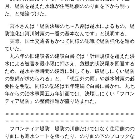
月、堤防を越えた水流が住宅地側ののり面を下から削っ
た、と結論づけた。
宮本さんは「堤防決壊の七～八割は越水によるもの。堤
防強化は河川対策の一番の基本なんです」と説明する。
実際、国土交通省もかつて同様の認識で堤防強化を進め
ていた。
九六年の旧建設省の建設白書では「計画規模を超えた洪
水による被害を最小限に押さえ、危機的状況尾を回避する
ため、越水や長時間の浸透に対しても、破堤しにくい堤防
の整備が求められる」と、「想定外の雨」や越水対策の必
要性を明記。同様の記述は五年連続で白書に書かれ、九七
年からの治水事業五カ年計画では、決壊しにくい「フロン
ティア堤防」の整備推進が盛り込まれた。
＝＝＝＝＝＝＝＝＝＝＝＝＝＝＝＝＝＝＝＝＝＝＝＝＝＝
＝＝＝＝＝＝＝＝＝＝＝＝＝＝＝＝＝＝＝＝＝＝＝＝
フロンティア堤防 堤防の川側だけではなく住宅側のの
り面にも遮水シートを張ったり、のり面の下のブロックな