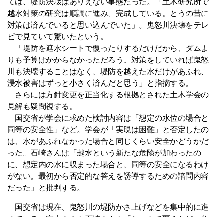
ては、堤防決壊はありえない事態だった。「土木研究所で
越水対策の研究は順調に進み、完成している。とうの昔に
対策は済んでいると思い込んでいた」。鬼怒川決壊をテレ
ビで見ていて驚いたという。
「堤防を遮水シートで覆ったりするだけだから、ダムよ
りも予算はかからなかっただろう。対策をしていれば鬼怒
川も決壊することはなく、堤防を越えた水だけがあふれ、
浸水被害はずっと小さく済んだと思う」と指摘する。
さらには方針変更を正当化する根拠とされた土木学会の
見解も疑問視する。
国交省が学会に求めた検討内容は「想定の水位の場合と
同等の安全性」など。学会が「実現は困難」と否定したの
は、水があふれなかった場合と同じくらい安全かどうかだ
った。石崎さんは「越水という新たな危険が加わったの
に、想定内の水に収まった場合と、同等の安全になるわけ
がない。最初から否定的な答えを誘導するための諮問内容
だった」と批判する。
国交省は現在、鬼怒川の堤防かさ上げなどを集中的に進