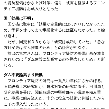
の堤防整備はかさ上げ対策に偏り、被害を軽減するフロン
ティア堤防はお蔵入りとなった。
国「効果は不明」
国交省は取材に「効果が定量的にはっきりしなかったた
め、予算を使ってまで事業化するには至らなかった」と繰
り返す。
だが、国交省ＯＢからは「研究は成功していた」「急な
方針変更はダム推進のため」との証言が相次ぐ。
前出の宮本さんは、フロンティア堤防の整備計画が放棄
されたのは「ダム建設に影響するのを懸念したため」と断
じる。
ダム不要論高まり転換
フロンティア堤防の研究は一九八〇年代にさかのぼる。
旧建設省土木研究所が、越水対策の研究に着手。河川局も
研究結果を受け、関係各課の中堅幹部らが議論を積み重
ね、事業に組み込んだ。十分に役立つ技術と判断したから
こその導入だったという。