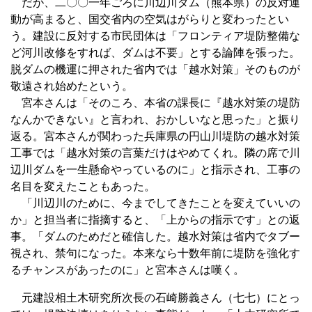
だが、二〇〇一年ごろに川辺川ダム（熊本県）の反対運
動が高まると、国交省内の空気はがらりと変わったとい
う。建設に反対する市民団体は「フロンティア堤防整備な
ど河川改修をすれば、ダムは不要」とする論陣を張った。
脱ダムの機運に押された省内では「越水対策」そのものが
敬遠され始めたという。
宮本さんは「そのころ、本省の課長に『越水対策の堤防
なんかできない』と言われ、おかしいなと思った」と振り
返る。宮本さんが関わった兵庫県の円山川堤防の越水対策
工事では「越水対策の言葉だけはやめてくれ。隣の席で川
辺川ダムを一生懸命やっているのに」と指示され、工事の
名目を変えたこともあった。
「川辺川のために、今までしてきたことを変えていいの
か」と担当者に指摘すると、「上からの指示です」との返
事。「ダムのためだと確信した。越水対策は省内でタブー
視され、禁句になった。本来なら十数年前に堤防を強化す
るチャンスがあったのに」と宮本さんは嘆く。
元建設相土木研究所次長の石崎勝義さん（七七）にとっ