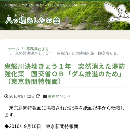
八ッ場あしたの会は八ッ場ダムが抱える問題を伝えるNGOです
Me
ホーム
事務局だより
鬼怒川決壊きょう１年 突然消えた堤防強化策 国交省ＯＢ「ダム推進のため」（東京新聞特報面）
鬼怒川決壊きょう１年 突然消えた堤防
強化策 国交省ＯＢ「ダム推進のため」
（東京新聞特報面）
2016年9月12日
事務局だより
東京新聞特報面に掲載された記事を紙面記事から転載し
ます。
◆2016年9月10日 東京新聞特報面