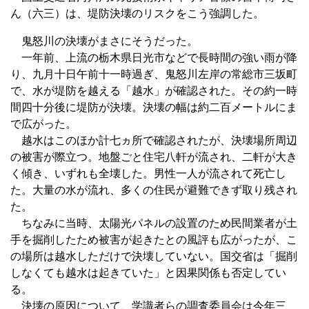
ん（六三）は、堤防決壊のリスクをこう強調した。
鬼怒川の決壊がまさにそうだった。
一年前、上流の栃木県日光市などで長時間の強い雨が降
り、九月十日午前十一時過ぎ、鬼怒川左岸の常総市三坂町
で、水が堤防を越える「越水」が確認された。その約一時
間四十分後に堤防が決壊。決壊の幅は約二百メートルにま
で広がった。
越水はこのほか計七ヵ所で確認されたが、決壊場所周辺
の被害が際立つ。地盤ごと住宅八軒が流され、二軒が大き
く傾き、いずれも全壊した。男性一人が流されて死亡し
た。大量の水が流れ、多くの住民が避難できず取り残され
た。
ちなみに当時、太陽光パネルの設置のため民間業者が土
手を掘削したため被害が起きたとの風評も広がったが、こ
の場所は越水しただけで決壊していない。国交省は「掘削
しなくても越水は起きていた」と因果関係も否定してい
る。
決壊の原因について、学識者らの調査委員会は今年三