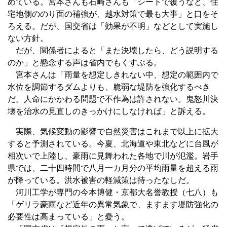
めている。宮本さんも石崎さんも「シートで覆うなど、住
宅地側ののり面の補強が、越水対策で最も大事」と口をそ
ろえる。だが、国交省は「効果が不明」などとして実施し
ない方針。
だが、関係者によると「また決壊したら、どう説明する
のか」と懸念する声は省内でもくすぶる。
宮本さんは「雨量を想定しきれない中、想定の範囲内で
水位を調節するダムよりも、脆弱な堤防を強化するべき
だ。人命にかかわる問題で不作為は許されない。鬼怒川決
壊を治水の見直しのきっかけにしなければ」と訴える。
実際、気候変動の影響で自然災害はこれまで以上に拡大
すると予測されている。今夏、北海道や東北などに台風が
相次いで上陸し、豪雨に見舞われた各地で川が氾濫。岩手
県では、二十四時間で八月一カ月分の平均雨量を超える雨
が降っている。洪水被害の軽減策は待ったなしだ。
河川工学が専門の今本博健・京都大名誉教授（七八）も
「ゲリラ豪雨など近年の異常気象で、ますます堤防強化の
必要性は高まっている」と憂う。