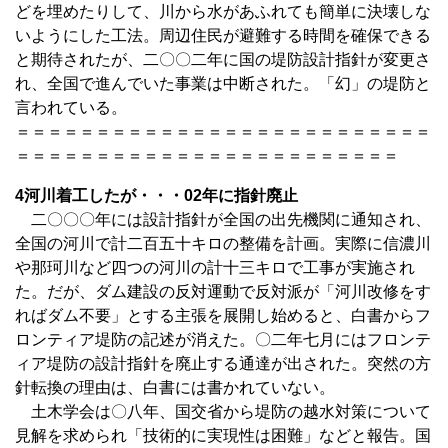
どを埋めたりして、川から水があふれても簡単に決壊しな
いようにした工法。周辺住民が避難する時間を確保できる
と期待されたが、二〇〇二年に国の堤防設計指針が変更さ
れ、全国で進んでいた事業は中断された。「幻」の堤防と
言われている。
＝＝＝＝＝＝＝＝＝＝＝＝＝＝＝＝＝＝＝＝＝＝＝＝＝＝
＝＝＝＝＝＝＝＝＝＝＝＝＝＝＝＝＝＝＝＝＝＝＝＝
4河川着工したが・・・02年に指針廃止
二〇〇〇年には設計指針が全国の出先機関に通知され、
全国の河川で計二百五十キロの整備を計画。実際に信濃川
や那珂川など四つの河川の計十三キロで工事が実施され
た。だが、ダム建設の反対運動で反対派が「河川改修をす
ればダム不要」とする主張を展開し始めると、白書からフ
ロンティア堤防の記述が消えた。〇二年七月にはフロンテ
ィア堤防の設計指針を廃止する通達が出された。突然の方
針転換の理由は、白書には書かれていない。
土木学会は〇八年、国交省から堤防の越水対策について
見解を求められ「技術的に実現性は困難」などと報告。国