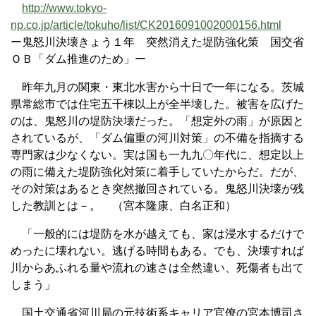
http://www.tokyo-
np.co.jp/article/tokuho/list/CK2016091002000156.html
ー鬼怒川決壊きょう１年 突然消えた堤防強化策 国交省
ＯＢ「ダム推進のため」ー
昨年九月の関東・東北水害から十日で一年になる。茨城
県常総市では住宅五千棟以上が全半壊した。被害を広げた
のは、鬼怒川の堤防決壊だった。「想定外の雨」が原因と
されているが、「ダム偏重の河川対策」の不備を指摘する
専門家は少なくない。実は国も一九九〇年代に、想定以上
の雨に備えた堤防強化対策に着手していたからだ。だが、
その対策はあるとき突然撤回されている。鬼怒川決壊が残
した教訓とは－。 （宮本隆康、白名正和）
「一般的には堤防を水が越えても、家は浸水するだけで
めったに壊れない。逃げる時間もある。でも、決壊すれば
川からあふれる量や流れの速さは全然違い、死傷者も出て
しまう」
国土交通省河川局の元技術系キャリア官僚の宮本博司さ