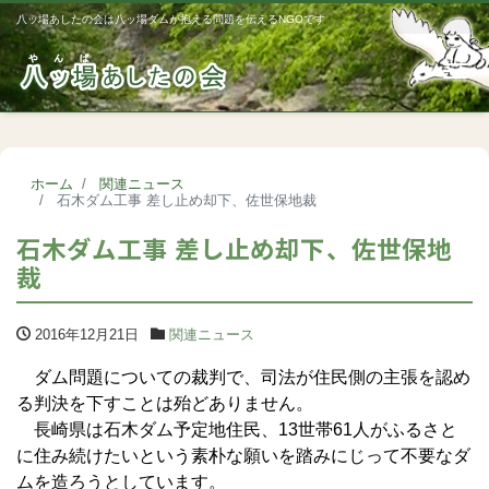
八ッ場あしたの会は八ッ場ダムが抱える問題を伝えるNGOです
Me
ホーム
関連ニュース
石木ダム工事 差し止め却下、佐世保地裁
石木ダム工事 差し止め却下、佐世保地
裁
2016年12月21日
関連ニュース
ダム問題についての裁判で、司法が住民側の主張を認め
る判決を下すことは殆どありません。
長崎県は石木ダム予定地住民、13世帯61人がふるさと
に住み続けたいという素朴な願いを踏みにじって不要なダ
ムを造ろうとしています。