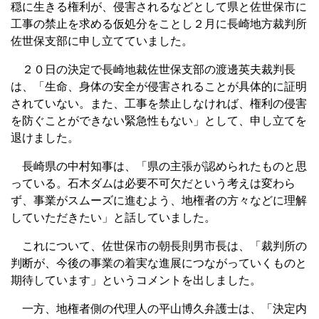
穏に生きる権利が、侵害されるなどとして県と佐世保市に
工事の禁止を求める仮処分をことし２月に長崎地方裁判所
佐世保支部に申し立てていました。
２０日の決定で長崎地裁佐世保支部の渡邊英夫裁判長
は、「生命、身体の安全が侵害されることが具体的に証明
されていない。また、工事を禁止しなければ、権利の侵害
を防ぐことができない緊急性もない」として、申し立てを
退けました。
長崎県の中村知事は、「県の主張が認められたものと思
っている。石木ダムは必要不可欠だという考えは変わら
ず、事業がスムーズに進むよう、地権者の方々などに理解
していただきたい」と話していました。
これについて、佐世保市の朝長則男市長は、「裁判所の
判断が、今後の事業の着実な進展につながっていくものと
期待しています」というコメントを出しました。
一方、地権者側の代理人の平山博久弁護士は、「決定内