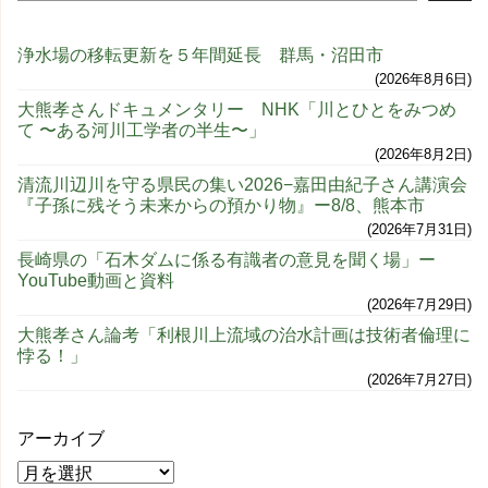
浄水場の移転更新を５年間延長 群馬・沼田市
2026年8月6日
大熊孝さんドキュメンタリー NHK「川とひとをみつめ
て 〜ある河川工学者の半生〜」
2026年8月2日
清流川辺川を守る県民の集い2026−嘉田由紀子さん講演会
『子孫に残そう未来からの預かり物』ー8/8、熊本市
2026年7月31日
長崎県の「石木ダムに係る有識者の意見を聞く場」ー
YouTube動画と資料
2026年7月29日
大熊孝さん論考「利根川上流域の治水計画は技術者倫理に
悖る！」
2026年7月27日
アーカイブ