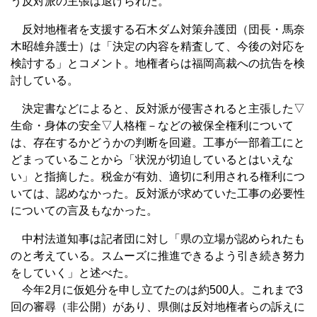
う反対派の主張は退けられた。
反対地権者を支援する石木ダム対策弁護団（団長・馬奈
木昭雄弁護士）は「決定の内容を精査して、今後の対応を
検討する」とコメント。地権者らは福岡高裁への抗告を検
討している。
決定書などによると、反対派が侵害されると主張した▽
生命・身体の安全▽人格権－などの被保全権利について
は、存在するかどうかの判断を回避。工事が一部着工にと
どまっていることから「状況が切迫しているとはいえな
い」と指摘した。税金が有効、適切に利用される権利につ
いては、認めなかった。反対派が求めていた工事の必要性
についての言及もなかった。
中村法道知事は記者団に対し「県の立場が認められたも
のと考えている。スムーズに推進できるよう引き続き努力
をしていく」と述べた。
今年2月に仮処分を申し立てたのは約500人。これまで3
回の審尋（非公開）があり、県側は反対地権者らの訴えに