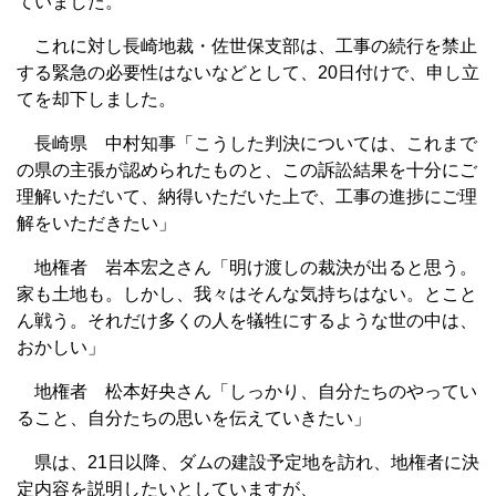
ていました。
これに対し長崎地裁・佐世保支部は、工事の続行を禁止
する緊急の必要性はないなどとして、20日付けで、申し立
てを却下しました。
長崎県 中村知事「こうした判決については、これまで
の県の主張が認められたものと、この訴訟結果を十分にご
理解いただいて、納得いただいた上で、工事の進捗にご理
解をいただきたい」
地権者 岩本宏之さん「明け渡しの裁決が出ると思う。
家も土地も。しかし、我々はそんな気持ちはない。とこと
ん戦う。それだけ多くの人を犠牲にするような世の中は、
おかしい」
地権者 松本好央さん「しっかり、自分たちのやってい
ること、自分たちの思いを伝えていきたい」
県は、21日以降、ダムの建設予定地を訪れ、地権者に決
定内容を説明したいとしていますが、