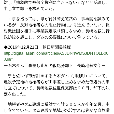
対し「抽象的で被保全権利に当たらない」などと反論し、
申し立て却下を求めていた。
工事を巡っては、県が付け替え道路の工事再開を試みて
いるが、反対地権者らの阻止行動により進んでいない。反
対派は国を相手に事業認定取り消しを求め、長崎地裁に行
政訴訟を起こし、ダムの必要性について争っている。
◆2016年12月21日 朝日新聞長崎版
http://digital.asahi.com/articles/ASJDN4WMSJDNTOLB00
J.html
ー石木ダム工事差し止めの仮処分却下 長崎地裁支部ー
県と佐世保市が計画する石木ダム（川棚町）について、
建設予定地の地権者らが工事差し止めを求めた仮処分の申
し立てについて、長崎地裁佐世保支部は２０日、却下の決
定を出した。
地権者やダム建設に反対する計５０５人が今年２月、申
し立てていた。ダム建設で地域が水没すれば豊かな自然環