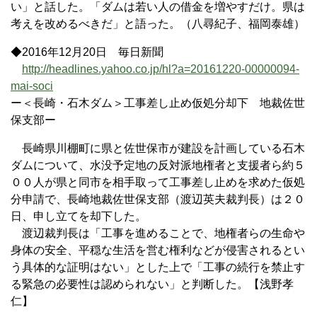
い」と話した。「ダムは若い人の借金を増やすだけ。県は
考えを改めるべきだ」と語った。（八尋紀子、福岡泰雄）
◆2016年12月20日 毎日新聞
http://headlines.yahoo.co.jp/hl?a=20161220-00000094-
mai-soci
ー＜長崎・石木ダム＞工事差し止め仮処分却下 地裁佐世
保支部ー
長崎県川棚町に県と佐世保市が建設を計画している石木
ダムについて、水没予定地の反対派地権者と支援者ら約５
００人が県と同市を相手取って工事差し止めを求めた仮処
分申請で、長崎地裁佐世保支部（渡辺英夫裁判長）は２０
日、申し立てを却下した。
渡辺裁判長は「工事を進めることで、地権者らの生命や
身体の安全、平穏な生活を営む権利などが侵害されるとい
う具体的な証明はない」とした上で「工事の続行を禁止す
る緊急の必要性は認められない」と判断した。【浅野孝
仁】