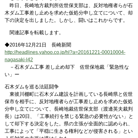
昨日、長崎地方裁判所佐世保支部は、反対地権者らが石
木ダム工事差し止めを求めた仮処分申し立てについて、却
下の決定を出しました。しかし、闘いはこれからです。
関連記事を転載します。
◆2016年12月21日 長崎新聞
http://headlines.yahoo.co.jp/hl?a=20161221-00010004-
nagasaki-l42
－石木ダム工事 差し止め却下 佐世保地裁「緊急性な
い」ー
石木ダムを巡る法廷闘争
東彼川棚町に石木ダム建設を計画している長崎県と佐世
保市を相手に、反対地権者らが工事差し止めを求めた仮処
分申し立てについて、長崎地裁佐世保支部（渡邊英夫裁判
長）は20日、「工事続行を禁じる緊急の必要性がない」と
して却下する決定をした。県の主張が全面的に認められ、
工事によって「平穏に生きる権利などが侵害される」とい