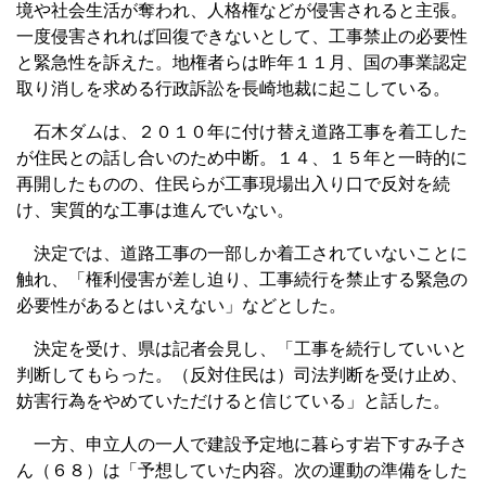
境や社会生活が奪われ、人格権などが侵害されると主張。
一度侵害されれば回復できないとして、工事禁止の必要性
と緊急性を訴えた。地権者らは昨年１１月、国の事業認定
取り消しを求める行政訴訟を長崎地裁に起こしている。
石木ダムは、２０１０年に付け替え道路工事を着工した
が住民との話し合いのため中断。１４、１５年と一時的に
再開したものの、住民らが工事現場出入り口で反対を続
け、実質的な工事は進んでいない。
決定では、道路工事の一部しか着工されていないことに
触れ、「権利侵害が差し迫り、工事続行を禁止する緊急の
必要性があるとはいえない」などとした。
決定を受け、県は記者会見し、「工事を続行していいと
判断してもらった。（反対住民は）司法判断を受け止め、
妨害行為をやめていただけると信じている」と話した。
一方、申立人の一人で建設予定地に暮らす岩下すみ子さ
ん（６８）は「予想していた内容。次の運動の準備をした