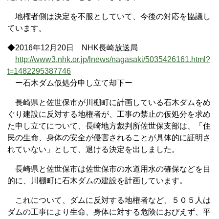
地権者側は決定を不服としていて、今後の対応を協議し
ています。
◆2016年12月20日 NHK長崎放送局
http://www3.nhk.or.jp/lnews/nagasaki/5035426161.html?
t=1482295387746
ー石木ダム仮処分申し立て却下ー
長崎県と佐世保市が川棚町に計画している石木ダムをめ
ぐり建設に反対する地権者が、工事の禁止の仮処分を求め
た申し立てについて、長崎地方裁判所佐世保支部は、「住
民の生命、身体の安全が侵害されることが具体的に証明さ
れていない」として、退ける決定を出しました。
長崎県と佐世保市は佐世保市の水道用水の確保などを目
的に、川棚町に石木ダムの建設を計画しています。
これについて、ダムに反対する地権者など、５０５人は
ダムの工事により生命、身体に対する危険におびえず、平