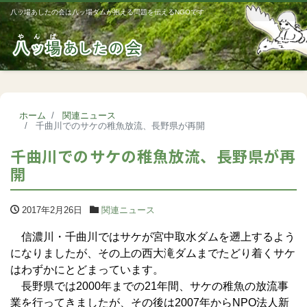
八ッ場あしたの会は八ッ場ダムが抱える問題を伝えるNGOです
Me
ホーム
関連ニュース
千曲川でのサケの稚魚放流、長野県が再開
千曲川でのサケの稚魚放流、長野県が再
開
2017年2月26日
関連ニュース
信濃川・千曲川ではサケが宮中取水ダムを遡上するよう
になりましたが、その上の西大滝ダムまでたどり着くサケ
はわずかにとどまっています。
長野県では2000年までの21年間、サケの稚魚の放流事
業を行ってきましたが、その後は2007年からNPO法人新