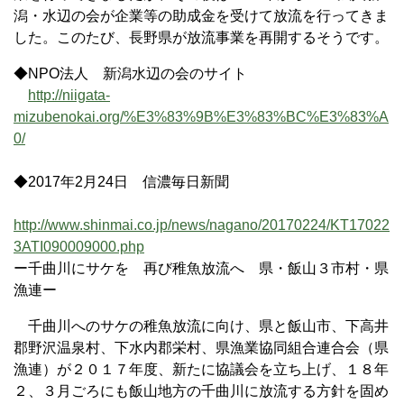
潟・水辺の会が企業等の助成金を受けて放流を行ってきま
した。このたび、長野県が放流事業を再開するそうです。
◆NPO法人 新潟水辺の会のサイト
http://niigata-
mizubenokai.org/%E3%83%9B%E3%83%BC%E3%83%A
0/
◆2017年2月24日 信濃毎日新聞
http://www.shinmai.co.jp/news/nagano/20170224/KT17022
3ATI090009000.php
ー千曲川にサケを 再び稚魚放流へ 県・飯山３市村・県
漁連ー
千曲川へのサケの稚魚放流に向け、県と飯山市、下高井
郡野沢温泉村、下水内郡栄村、県漁業協同組合連合会（県
漁連）が２０１７年度、新たに協議会を立ち上げ、１８年
２、３月ごろにも飯山地方の千曲川に放流する方針を固め