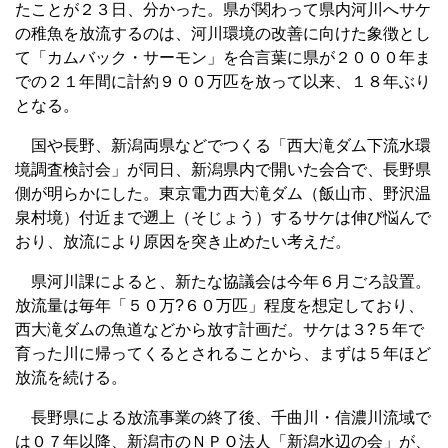
たことが２３日、分かった。県が関わって県内河川へサケ
の稚魚を放流するのは、河川環境の改善に向けた象徴とし
て「カムバック・サーモン」を合言葉に県が２０００年ま
での２１年間に計約９００万匹を放って以来、１８年ぶり
となる。
国や長野、新潟両県などでつくる「西大滝ダム下流水環
境調査検討会」が同日、新潟県内で開いた会合で、長野県
側が明らかにした。東京電力西大滝ダム（飯山市、野沢温
泉村境）付近まで遡上（そじょう）するサケは伸び悩んで
おり、放流により原因を突き止めたい考えだ。
県河川課によると、新たな協議会は今年６月ごろ設置。
放流量は毎年「５０万?６０万匹」程度を想定しており、
西大滝ダムの魚道などから放す計画だ。サケは３?５年で
育った川に帰ってくるとされることから、まずは５年ほど
放流を続ける。
長野県による放流事業の終了後、千曲川・信濃川流域で
は０７年以降、新潟市のＮＰＯ法人「新潟水辺の会」が、