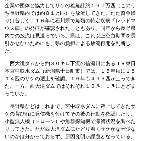
企業や団体と協力してサケの稚魚計約１９０万匹（このう
ち長野県内では約８１万匹）を放流してきた。ただ資金繰
りは苦しく、１６年に石川県で魚類の特定疾病「レッドマ
ウス病」の発症が確認されたこともあり、同年から長野県
内での放流は見送っている。県は、これ以上空白期間を長
引かせないためにも、県の負担による放流再開を判断し
た。
西大滝ダムから約３０キロ下流の信濃川にあるＪＲ東日
本宮中取水ダム（新潟県十日町市）では、１５年秋に１５
１４匹のサケの遡上を確認。１６年も４９３匹が上ってき
た。一方、西大滝ダムではそれぞれ１２匹、１匹にとどま
っていた。
長野県などはこれまで、宮中取水ダムに遡上してきたサ
ケの背びれに発信機を付けてその後の行動を確認したり、
小型無人機（ドローン）や魚群探知機で滞留状況を調べた
りしてきた。ただ西大滝ダムにたどり着くサケがなぜ少な
いのかは分かっておらず、原因究明が課題となっている。