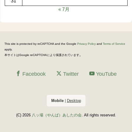
31
« 7月
This site is protected by reCAPTCHA and the Google
Privacy Policy
and
Terms of Service
apply.
。
本サイトはGoogle reCAPTCHAにより保護されています
Facebook
Twitter
YouTube
Mobile
|
Desktop
(C) 2026
八ッ場（やんば）あしたの会
. All rights reserved.