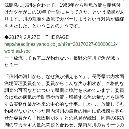
源開発に歩調を合わせて、1963年から稚魚放流を義務付
けたツケがこの10年で一挙にやってきた、という指摘があ
ります。川の荒廃を放流でカバーしようという対策が破綻
をきたした、ということのようです。
◆2017年2月27日 THE PAGE
http://headlines.yahoo.co.jp/hl?a=20170227-00000012-
wordleaf-soci
ー「放流してもアユが釣れない」長野の河川で魚が減っ
た？ー
「信州の河川から、なぜ魚が消える？」。長野県の内水面
漁場管理委員会で、委員からこんな声が相次ぎ、本格的な
調査の可否などについて県側に検討を求めています。委員
会は魚の病気の予防策や放流・増殖する魚の量などを調整
する実務作業が本来の中心的な仕事。しかし、放流しても
釣果がないといった県内河川の最近の傾向に危機感を募ら
せた委員から「原因解明を」との意見が続出。同県の諏訪
湖のワカサギ大量死問題と合わせ、県内河川のもう一つの