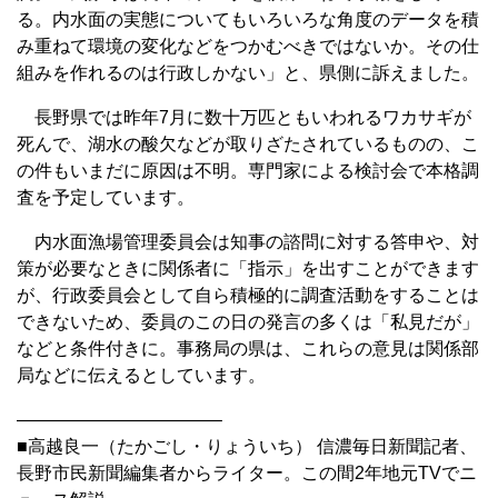
る。内水面の実態についてもいろいろな角度のデータを積
み重ねて環境の変化などをつかむべきではないか。その仕
組みを作れるのは行政しかない」と、県側に訴えました。
長野県では昨年7月に数十万匹ともいわれるワカサギが
死んで、湖水の酸欠などが取りざたされているものの、こ
の件もいまだに原因は不明。専門家による検討会で本格調
査を予定しています。
内水面漁場管理委員会は知事の諮問に対する答申や、対
策が必要なときに関係者に「指示」を出すことができます
が、行政委員会として自ら積極的に調査活動をすることは
できないため、委員のこの日の発言の多くは「私見だが」
などと条件付きに。事務局の県は、これらの意見は関係部
局などに伝えるとしています。
———————————–
■高越良一（たかごし・りょういち） 信濃毎日新聞記者、
長野市民新聞編集者からライター。この間2年地元TVでニ