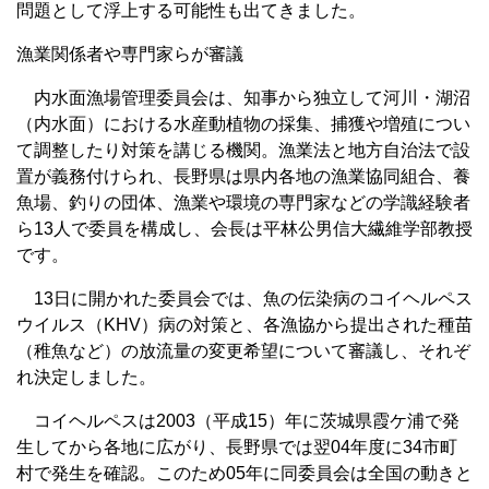
問題として浮上する可能性も出てきました。
漁業関係者や専門家らが審議
内水面漁場管理委員会は、知事から独立して河川・湖沼
（内水面）における水産動植物の採集、捕獲や増殖につい
て調整したり対策を講じる機関。漁業法と地方自治法で設
置が義務付けられ、長野県は県内各地の漁業協同組合、養
魚場、釣りの団体、漁業や環境の専門家などの学識経験者
ら13人で委員を構成し、会長は平林公男信大繊維学部教授
です。
13日に開かれた委員会では、魚の伝染病のコイヘルペス
ウイルス（KHV）病の対策と、各漁協から提出された種苗
（稚魚など）の放流量の変更希望について審議し、それぞ
れ決定しました。
コイヘルペスは2003（平成15）年に茨城県霞ケ浦で発
生してから各地に広がり、長野県では翌04年度に34市町
村で発生を確認。このため05年に同委員会は全国の動きと