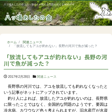
八ッ場あしたの会は八ッ場ダムが抱える問題を伝えるNGOです
Me
ホーム
関連ニュース
「放流してもアユが釣れない」長野の河川で魚が減った？
「放流してもアユが釣れない」長野の河
川で魚が減った？
2017年2月28日
関連ニュース
長野県の河川では、アユを放流しても釣れなくなったと
いう記事がネットにアップされています。
釣り人によれば、放流したアユが釣れないのは、長野県
に限ったことではなく、全国的な問題のようです。要因は
冷水病、カワウなど色々考えられますが、旧水産庁が水資