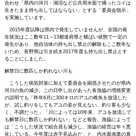
合わせ「県内の河川・湖沼など公共用水面で捕ったコイは
生きたまま持ち出してはならない」とする「委員会指示」
を実施しています。
2015年度以降は県内で発生していませんが、全国の発
生状況はここ数年11～13都道府県と横ばい状態で一定の
発生があり、他自治体の持ち出し禁止の解除もここ数年な
いため、長野県は引き続き2017年度も持ち出し禁止とす
ることにしました。
解禁日に数匹しか釣れない川も
こうした病気対策に加えて委員会を困惑させたのが県内
河川の魚の減少。この日申し出があった各漁協の増殖変更
の説明でも「昨年6月に300キロのアユの稚魚を放流した
が、試し釣りをしてもアユの姿が見えない。釣り客も少な
く、不調だった」「川によっては10年来、アユを放流して
も解禁日に数匹しか釣れない」などと報告。漁協によって
は「こうした状況で組合員も減少し、漁協の経営は年々悪
化している。今年度は赤字見込みだ」と、内水面漁業の衰