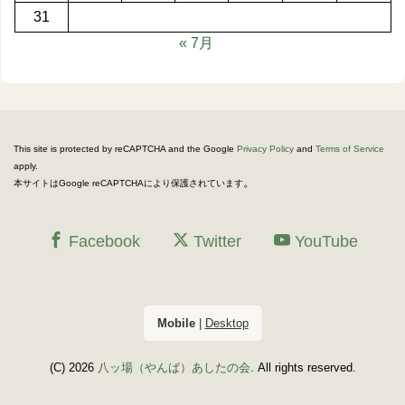
31
« 7月
This site is protected by reCAPTCHA and the Google
Privacy Policy
and
Terms of Service
apply.
。
本サイトはGoogle reCAPTCHAにより保護されています
Facebook
Twitter
YouTube
Mobile
|
Desktop
(C) 2026
八ッ場（やんば）あしたの会
. All rights reserved.