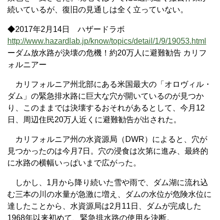
続いているが、復旧の見通しは全く立っていない。
◆2017年2月14日 ハザードラボ
http://www.hazardlab.jp/know/topics/detail/1/9/19053.html
ーダム放水路が決壊の危機！約20万人に避難勧告 カリフ
ォルニアー
カリフォルニア州北部にある米国最大の「オロヴィル・
ダム」の緊急排水路に巨大な穴が開いているのが見つか
り、このままでは決壊するおそれがあるとして、今月12
日、周辺住民20万人近くに避難勧告が出された。
カリフォルニア州の水資源局（DWR）によると、穴が
見つかったのは今月7日。穴の浸食は次第に進み、最終的
に水路の横幅いっぱいまで広がった。
しかし、1月から降り続いた雪や雨で、ダム湖に流れ込
む三本の川の水量が急激に増え、ダムの水位が危険水位に
達したことから、水資源局は2月11日、ダムが完成した
1968年以来初めて、緊急排水路の使用を決断。