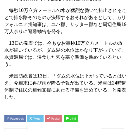
毎秒10万立方メートルの水が猛烈な勢いで排出されるこ
とで排水路そのものが決壊するおそれがあるとして、カリ
フォルニア州知事は、ユバ郡、サッター郡など周辺住民19
万人余りに避難勧告を発令。
13日の発表では、今もなお毎秒10万立方メートルの放
水が続いているが、ダム湖の水位はかなり下がっていて、
水資源局では、浸食した穴を塞ぐ準備を進めているとい
う。
米国防総省は13日、「ダムの水位は下がっているとはい
え、今週末に再び雨が降る予報が出ている。米軍は24時間
体制で住民の避難支援にあたる準備を進めている」と発表
した。
Facebook
Twitter
Pocket
LINE