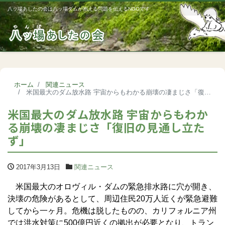
八ッ場あしたの会は八ッ場ダムが抱える問題を伝えるNGOです
Me
ホーム
関連ニュース
米国最大のダム放水路 宇宙からもわかる崩壊の凄まじさ「復旧の見通し立たず」
米国最大のダム放水路 宇宙からもわか
る崩壊の凄まじさ「復旧の見通し立た
ず」
2017年3月13日
関連ニュース
米国最大のオロヴィル・ダムの緊急排水路に穴が開き、
決壊の危険があるとして、周辺住民20万人近くが緊急避難
してから一ヶ月。危機は脱したものの、カリフォルニア州
では洪水対策に500億円近くの拠出が必要となり、トラン