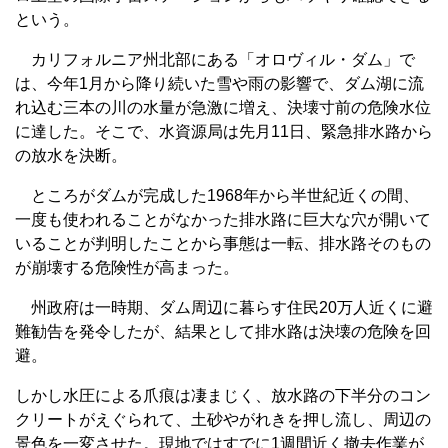
という。
カリフォルニア州北部にある「オロヴィル・ダム」で
は、今年1月から降り続いた雪や雨の影響で、ダム湖に流
れ込む三本の川の水量が急激に増え、決壊寸前の危険水位
に達した。そこで、水資源局は先月11日、緊急排水路から
の放水を決断。
ところがダムが完成した1968年から半世紀近くの間、
一度も使われることがなかった排水路に巨大な穴が開いて
いることが判明したことから事態は一転、排水路そのもの
が崩壊する危険性が高まった。
州政府は一時期、ダム周辺に暮らす住民20万人近くに避
難勧告を発令したが、結果として排水路は決壊の危険を回
避。
しかし水圧による爪痕は凄まじく、放水路の下半分のコン
クリートがえぐられて、土砂やがれきを押し流し、周辺の
景色を一変させた。現地ではすでに1週間近く撤去作業が