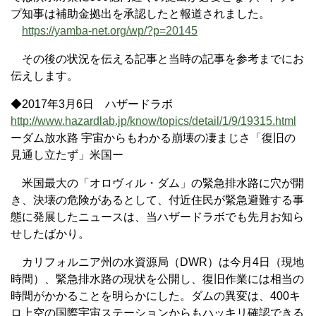
プ知事は補助金拠出を承認したと報道されました。
https://yamba-net.org/wp/?p=20145
その後の状況を伝える記事と当時の記事を参考までにお
伝えします。
◆2017年3月6日 ハザードラボ
http://www.hazardlab.jp/know/topics/detail/1/9/19315.html
ーダム放水路 宇宙からもわかる崩壊の凄まじさ「復旧の
見通し立たず」米国ー
米国最大の「オロヴィル・ダム」の緊急排水路に穴が開
き、決壊の危険があるとして、付近住民が緊急避難する事
態に発展したニュースは、当ハザードラボでも先月お知ら
せしたばかり。
カリフォルニア州の水資源局（DWR）は今月4日（現地
時間）、緊急排水路の現状を公開し、復旧作業には相当の
時間がかかることを明らかにした。ダムの異変は、400キ
ロ上空の国際宇宙ステーションからもハッキリ確認できる