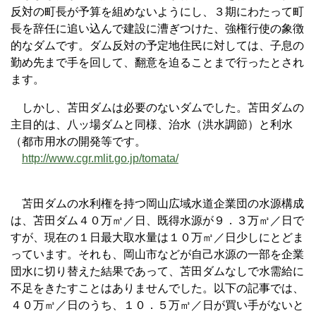
反対の町長が予算を組めないようにし、３期にわたって町
長を辞任に追い込んで建設に漕ぎつけた、強権行使の象徴
的なダムです。ダム反対の予定地住民に対しては、子息の
勤め先まで手を回して、翻意を迫ることまで行ったとされ
ます。
しかし、苫田ダムは必要のないダムでした。苫田ダムの
主目的は、八ッ場ダムと同様、治水（洪水調節）と利水
（都市用水の開発等です。
http://www.cgr.mlit.go.jp/tomata/
苫田ダムの水利権を持つ岡山広域水道企業団の水源構成
は、苫田ダム４０万㎥／日、既得水源が９．３万㎥／日で
すが、現在の１日最大取水量は１０万㎥／日少しにとどま
っています。それも、岡山市などが自己水源の一部を企業
団水に切り替えた結果であって、苫田ダムなしで水需給に
不足をきたすことはありませんでした。以下の記事では、
４０万㎥／日のうち、１０．５万㎥／日が買い手がないと