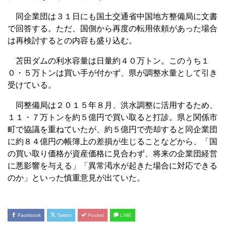
同企業団は３１日にも国土交通省中国地方整備局に文書
で回答する。ただ、国側から再度の転用依頼があった場合
は再検討するとの内容も盛り込む。
苫田ダムの利水容量は日量約４０万トン。このうち１
０・５万トンは買い手が付かず、県が調整水量として引き
受けている。
同整備局は２０１５年８月、洪水調整に活用するため、
１１・７万トンを約５億円で買い取ると打診。県と関係市
町で協議を重ねていたが、約５億円で売却すると同企業団
に約８４億円の帳簿上の差損が生じることなどから、「国
の買い取り価格が資産価格に見合わず、将来の企業団経営
に悪影響を与える」「異常渇水が起きた場合に対応できる
のか」といった慎重意見が出ていた。
Facebook
Twitter
Pocket
LINE