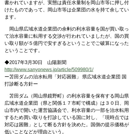
書かれていますが、実態は責任水量制を岡山市等に押し付
けたものであって、岡山市等は企業団の水を持て余してい
ます。
岡山県広域水道企業団の余剰の利水容量を国が買い取っ
て治水容量に転用する交渉が行われていましたが、国の買
い取り額が５億円で安すぎるということでご破算になった
ということです。
◆2017年3月30日 山陽新聞
http://www.sanyonews.jp/article/509980/1/
ー苫田ダムの治水転用「対応困難」 県広域水道企業団 国
打診断る方針ー
苫田ダム（岡山県鏡野町）の利水容量を保有する岡山県
広域水道企業団（県と関係１７市町で構成）は３０日、岡
山市内で開いた運営協議会で、利水容量の一部を治水転用
するため買い取りを打診している国に対し、「現時点では
対応は困難」として断る方針を決めた。国側の提示価格が
低いことなどが理由という。