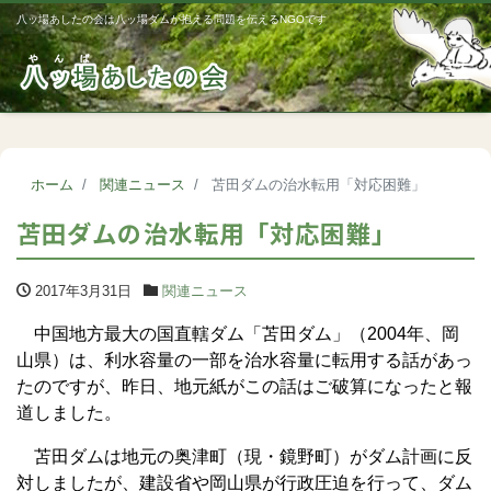
八ッ場あしたの会は八ッ場ダムが抱える問題を伝えるNGOです
Me
ホーム
関連ニュース
苫田ダムの治水転用「対応困難」
苫田ダムの治水転用「対応困難」
2017年3月31日
関連ニュース
中国地方最大の国直轄ダム「苫田ダム」（2004年、岡
山県）は、利水容量の一部を治水容量に転用する話があっ
たのですが、昨日、地元紙がこの話はご破算になったと報
道しました。
苫田ダムは地元の奥津町（現・鏡野町）がダム計画に反
対しましたが、建設省や岡山県が行政圧迫を行って、ダム