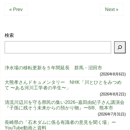
« Prev
Next »
検索
浄水場の移転更新を５年間延長 群馬・沼田市
2026年8月6日
大熊孝さんドキュメンタリー NHK「川とひとをみつめ
て 〜ある河川工学者の半生〜」
2026年8月2日
清流川辺川を守る県民の集い2026−嘉田由紀子さん講演会
『子孫に残そう未来からの預かり物』ー8/8、熊本市
2026年7月31日
長崎県の「石木ダムに係る有識者の意見を聞く場」ー
YouTube動画と資料