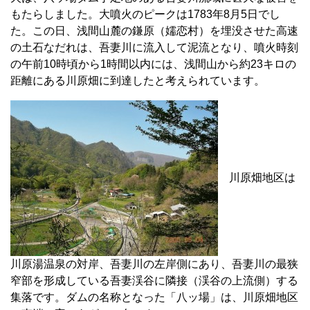
もたらしました。大噴火のピークは1783年8月5日でし
た。この日、浅間山麓の鎌原（嬬恋村）を埋没させた高速
の土石なだれは、吾妻川に流入して泥流となり、噴火時刻
の午前10時頃から1時間以内には、浅間山から約23キロの
距離にある川原畑に到達したと考えられています。
川原畑地区は
川原湯温泉の対岸、吾妻川の左岸側にあり、吾妻川の最狭
窄部を形成している吾妻渓谷に隣接（渓谷の上流側）する
集落です。ダムの名称となった「八ッ場」は、川原畑地区