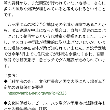
等の資料から、まだ調査が行われていない地域に、さらに
多くの屋敷や畑跡が埋もれていると考えられるということ
です。
八ッ場ダムの水没予定地はその全域が遺跡であることか
ら、ダム建設が中止になった場合は、自然と歴史のエコパ
ークとして整備するという代替案が提唱されました。しか
し、マスコミや行政が積極的に取り上げないせいか、いま
だに遺跡の存在自体が殆ど知られていません。水没予定地
では今年3月までに住民全てが移転を余儀なくされ、吾妻
渓谷では昼夜兼行、急ピッチでダム建設が進められていま
す。
〈参考〉
◆「科学者の会」、文化庁長官と国交大臣に八ッ場ダム予
定地の遺跡保存を要望
https://yamba-net.org/wp/?p=2323
◆文化関係者らアピール、八ッ場ダム予定地の遺跡保存も
とめる科学者の会に呼応