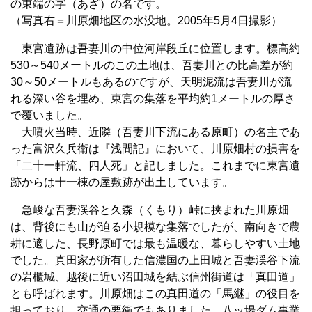
の東端の字（あざ）の名です。
（写真右＝川原畑地区の水没地。2005年5月4日撮影）
東宮遺跡は吾妻川の中位河岸段丘に位置します。標高約
530～540メートルのこの土地は、吾妻川との比高差が約
30～50メートルもあるのですが、天明泥流は吾妻川が流
れる深い谷を埋め、東宮の集落を平均約1メートルの厚さ
で覆いました。
大噴火当時、近隣（吾妻川下流にある原町）の名主であ
った富沢久兵衛は『浅間記』において、川原畑村の損害を
「二十一軒流、四人死」と記しました。これまでに東宮遺
跡からは十一棟の屋敷跡が出土しています。
急峻な吾妻渓谷と久森（くもり）峠に挟まれた川原畑
は、背後にも山が迫る小規模な集落でしたが、南向きで農
耕に適した、長野原町では最も温暖な、暮らしやすい土地
でした。真田家が所有した信濃国の上田城と吾妻渓谷下流
の岩櫃城、越後に近い沼田城を結ぶ信州街道は「真田道」
とも呼ばれます。川原畑はこの真田道の「馬継」の役目を
担っており、交通の要衝でもありました。八ッ場ダム事業