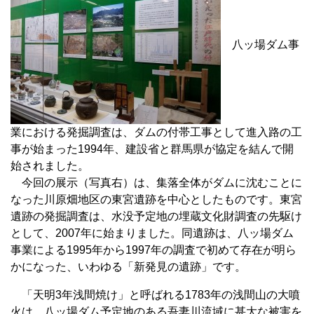
八ッ場ダム事
業における発掘調査は、ダムの付帯工事として進入路の工
事が始まった1994年、建設省と群馬県が協定を結んで開
始されました。
今回の展示（写真右）は、集落全体がダムに沈むことに
なった川原畑地区の東宮遺跡を中心としたものです。東宮
遺跡の発掘調査は、水没予定地の埋蔵文化財調査の先駆け
として、2007年に始まりました。同遺跡は、八ッ場ダム
事業による1995年から1997年の調査で初めて存在が明ら
かになった、いわゆる「新発見の遺跡」です。
「天明3年浅間焼け」と呼ばれる1783年の浅間山の大噴
火は、八ッ場ダム予定地のある吾妻川流域に甚大な被害を