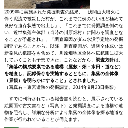
2009年に実施された発掘調査の結果、「浅間山大噴火に
伴う泥流で被災した村が、これまでに例のないほど極めて
良好な遺存状態で出土し」、「これまでに発掘調査例のな
い、近世集落主体部（当時の川原畑村）に関わる調査とな
ることが予想され」、「調査原因がダム水没予定地の発掘
調査であることから、以降、調査範囲が、遺跡全体或いは
新発見の遺跡をも含めて、川原畑地区全体へ広範囲に拡大
していくことも予想できた」ことなどから、
調査方針は、
「集落の構成要素である遺構（屋敷・畑・水田・道など）
を精査し、記録保存を実施するとともに、集落の全体像
（景観）を明らかにすること」とされました。
（写真右＝東宮遺跡の発掘調査。2014年9月23日撮影）
すでに刊行されている報告書を読むと、展示されている
絵図面や古文書など（写真下）と発掘調査による遺構や遺
物を照合し、詳細な分析により集落の全体像を探る地道な
作業が行われていることが伺えます。