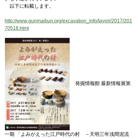
以下に転載します。
http://www.gunmaibun.org/excavation_info/tayori/2017/201
70518.html
発掘情報館 最新情報展第
一期 「よみがえった江戸時代の村 －天明三年浅間泥流