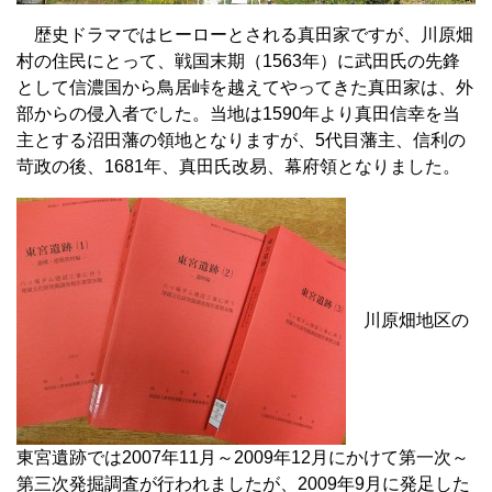
歴史ドラマではヒーローとされる真田家ですが、川原畑
村の住民にとって、戦国末期（1563年）に武田氏の先鋒
として信濃国から鳥居峠を越えてやってきた真田家は、外
部からの侵入者でした。当地は1590年より真田信幸を当
主とする沼田藩の領地となりますが、5代目藩主、信利の
苛政の後、1681年、真田氏改易、幕府領となりました。
川原畑地区の
東宮遺跡では2007年11月～2009年12月にかけて第一次～
第三次発掘調査が行われましたが、2009年9月に発足した