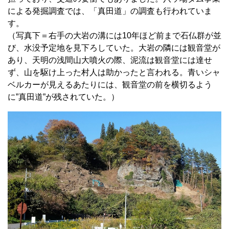
による発掘調査では、「真田道」の調査も行われていま
す。
（写真下＝右手の大岩の溝には10年ほど前まで石仏群が並
び、水没予定地を見下ろしていた。大岩の隣には観音堂が
あり、天明の浅間山大噴火の際、泥流は観音堂には達せ
ず、山を駆け上った村人は助かったと言われる。青いシャ
ベルカーが見えるあたりには、観音堂の前を横切るよう
に”真田道”が残されていた。）