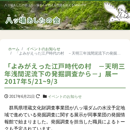
八ッ場あしたの会は八ッ場ダムが抱える問題を伝えるNGOです
Me
ホーム
イベントのお知らせ
「よみがえった江戸時代の村 －天明三年浅間泥流下の発掘調査から－」展ー2017年5/21~9/3
「よみがえった江戸時代の村 －天明三
年浅間泥流下の発掘調査から－」展ー
2017年5/21~9/3
2017年6月21日
イベントのお知らせ
群馬県埋蔵文化財調査事業団が八ッ場ダムの水没予定地
域で進めている発掘調査に関する展示が同事業団の発掘情
報館で始まりました。発掘調査を担当した職員によるトー
クも予定されています。