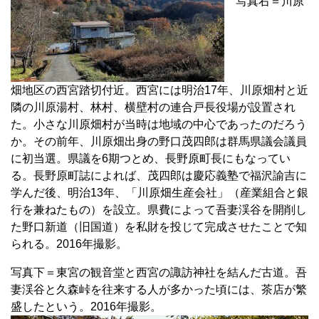
写真右＝川原
畑地区の西宮踏切付近。西宮には明治17年、川原畑村と近
隣の川原湯村、林村、横壁村の連合戸長役場が設置され
た。小さな川原畑村が当時は地域の中心であったのだろう
か。その前年、川原畑出身の野口茂四郎は群馬県議会議員
に初当選。県議を6期つとめ、長野原町長にもなってい
る。長野原町誌によれば、茂四郎は慶応義塾で福沢諭吉に
学んだ後、明治13年、「川原畑生産会社」（産業組合と銀
行を兼ねたもの）を設立。県費によって吾妻渓谷を開削し
た野口新道（旧国道）を私財を投じて完成させたことで知
られる。2016年撮影。
写真下＝東宮の観音堂と西宮の諏訪神社を結んだ古道。吾
妻渓谷と久森峠を往来する人が多かった頃には、茶店が繁
盛したという。2016年撮影。