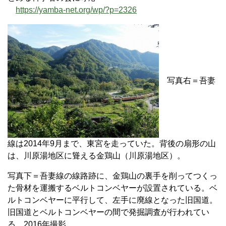
https://yamba-net.org/wp/?p=2326
写真右＝吾妻
線は2014年9月まで、東宮を走っていた。背後の扇形の山
は、川原湯地区に聳える金鶏山（川原湯地区）。
写真下＝吾妻線の線路跡に、金鶏山の裏手を削ってつくっ
た骨材を運搬するベルトコンベヤーが設置されている。ベ
ルトコンベヤーに平行して、左手に廃線となった旧国道。
旧国道とベルトコンベヤーの間で発掘調査が行われてい
る。2016年撮影。