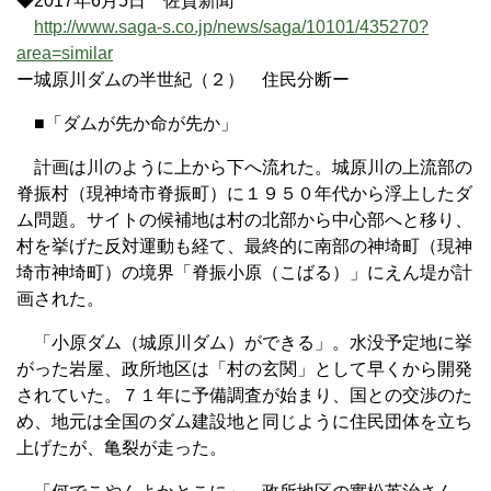
◆2017年6月5日 佐賀新聞
http://www.saga-s.co.jp/news/saga/10101/435270?
area=similar
ー城原川ダムの半世紀（２） 住民分断ー
■「ダムが先か命が先か」
計画は川のように上から下へ流れた。城原川の上流部の
脊振村（現神埼市脊振町）に１９５０年代から浮上したダ
ム問題。サイトの候補地は村の北部から中心部へと移り、
村を挙げた反対運動も経て、最終的に南部の神埼町（現神
埼市神埼町）の境界「脊振小原（こばる）」にえん堤が計
画された。
「小原ダム（城原川ダム）ができる」。水没予定地に挙
がった岩屋、政所地区は「村の玄関」として早くから開発
されていた。７１年に予備調査が始まり、国との交渉のた
め、地元は全国のダム建設地と同じように住民団体を立ち
上げたが、亀裂が走った。