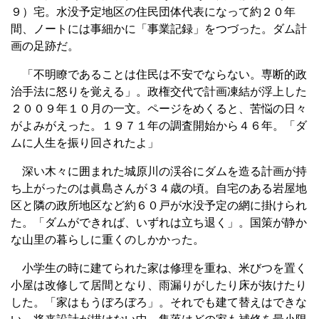
９）宅。水没予定地区の住民団体代表になって約２０年
間、ノートには事細かに「事業記録」をつづった。ダム計
画の足跡だ。
「不明瞭であることは住民は不安でならない。専断的政
治手法に怒りを覚える」。政権交代で計画凍結が浮上した
２００９年１０月の一文。ページをめくると、苦悩の日々
がよみがえった。１９７１年の調査開始から４６年。「ダ
ムに人生を振り回されたよ」
深い木々に囲まれた城原川の渓谷にダムを造る計画が持
ち上がったのは眞島さんが３４歳の頃。自宅のある岩屋地
区と隣の政所地区など約６０戸が水没予定の網に掛けられ
た。「ダムができれば、いずれは立ち退く」。国策が静か
な山里の暮らしに重くのしかかった。
小学生の時に建てられた家は修理を重ね、米びつを置く
小屋は改修して居間となり、雨漏りがしたり床が抜けたり
した。「家はもうぼろぼろ」。それでも建て替えはできな