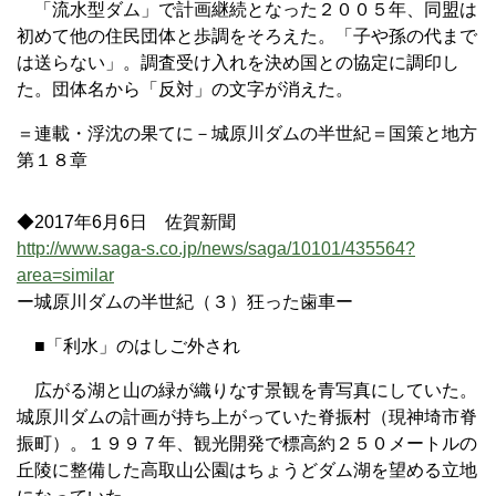
「流水型ダム」で計画継続となった２００５年、同盟は
初めて他の住民団体と歩調をそろえた。「子や孫の代まで
は送らない」。調査受け入れを決め国との協定に調印し
た。団体名から「反対」の文字が消えた。
＝連載・浮沈の果てに－城原川ダムの半世紀＝国策と地方
第１８章
◆2017年6月6日 佐賀新聞
http://www.saga-s.co.jp/news/saga/10101/435564?
area=similar
ー城原川ダムの半世紀（３）狂った歯車ー
■「利水」のはしご外され
広がる湖と山の緑が織りなす景観を青写真にしていた。
城原川ダムの計画が持ち上がっていた脊振村（現神埼市脊
振町）。１９９７年、観光開発で標高約２５０メートルの
丘陵に整備した高取山公園はちょうどダム湖を望める立地