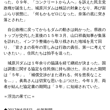
った。０９年、「コンクリートから人へ」を訴えた民主党
政権が誕生した。城原川ダムは検証の対象となり、再び宙
ぶらり状態に。「何もかもゼロになった。奈落の底に突き
落とされた」
自公政権に戻ってからもダムの動きは鈍かった。県政の
トップが交代した直後の１５年３月、山口祥義知事が集落
を訪れた。インフラ整備から取り残された地域を見て回
り、「皆さまの長年の苦しみは行政の責任。第一に考えて
いきたい」。住民たちは拍手を送った。
城原川ダムは１年余りの協議を経て継続が決まった。国
は調査に関する協定を住民側に持ち掛けた。示された期間
は「５年」。「補償交渉がまた遅れる。何を悠長なこと
を…」。眞島さんは切実な思いをぶつけた。今年１月、両
者が結んだ協定書の期間は「３年」に短縮されていた。
＝浮沈の果てに＝