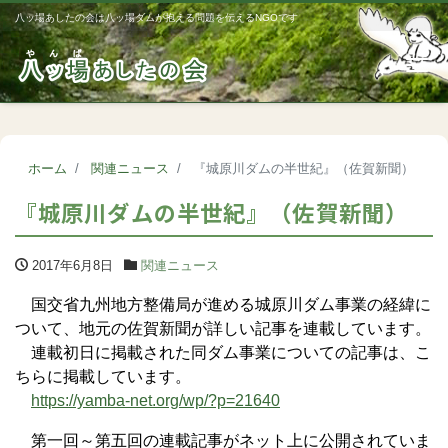
八ッ場あしたの会は八ッ場ダムが抱える問題を伝えるNGOです
Me
ホーム
関連ニュース
『城原川ダムの半世紀』（佐賀新聞）
『城原川ダムの半世紀』（佐賀新聞）
2017年6月8日
関連ニュース
国交省九州地方整備局が進める城原川ダム事業の経緯に
ついて、地元の佐賀新聞が詳しい記事を連載しています。
連載初日に掲載された同ダム事業についての記事は、こ
ちらに掲載しています。
https://yamba-net.org/wp/?p=21640
第一回～第五回の連載記事がネット上に公開されていま