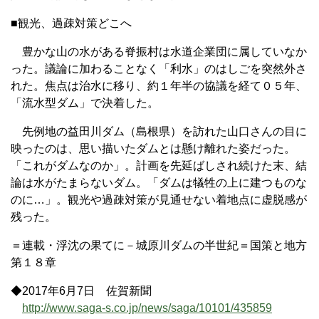
■観光、過疎対策どこへ
豊かな山の水がある脊振村は水道企業団に属していなか
った。議論に加わることなく「利水」のはしごを突然外さ
れた。焦点は治水に移り、約１年半の協議を経て０５年、
「流水型ダム」で決着した。
先例地の益田川ダム（島根県）を訪れた山口さんの目に
映ったのは、思い描いたダムとは懸け離れた姿だった。
「これがダムなのか」。計画を先延ばしされ続けた末、結
論は水がたまらないダム。「ダムは犠牲の上に建つものな
のに…」。観光や過疎対策が見通せない着地点に虚脱感が
残った。
＝連載・浮沈の果てに－城原川ダムの半世紀＝国策と地方
第１８章
◆2017年6月7日 佐賀新聞
http://www.saga-s.co.jp/news/saga/10101/435859