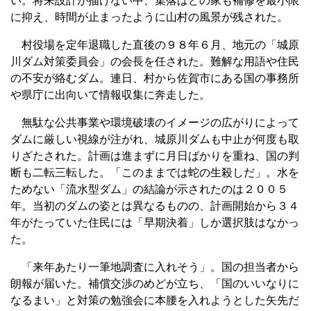
い。将来設計が描けない中、集落はどの家も補修を最小限
に抑え、時間が止まったように山村の風景が残された。
村役場を定年退職した直後の９８年６月、地元の「城原
川ダム対策委員会」の会長を任された。難解な用語や住民
の不安が絡むダム。連日、村から佐賀市にある国の事務所
や県庁に出向いて情報収集に奔走した。
無駄な公共事業や環境破壊のイメージの広がりによって
ダムに厳しい視線が注がれ、城原川ダムも中止が何度も取
りざたされた。計画は進まずに月日ばかりを重ね、国の判
断も二転三転した。「このままでは蛇の生殺しだ」。水を
ためない「流水型ダム」の結論が示されたのは２００５
年。当初のダムの姿とは異なるものの、計画開始から３４
年がたっていた住民には「早期決着」しか選択肢はなかっ
た。
「来年あたり一筆地調査に入れそう」。国の担当者から
朗報が届いた。補償交渉のめどが立ち、「国のいいなりに
なるまい」と対策の勉強会に本腰を入れようとした矢先だ