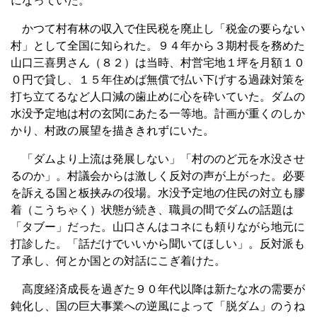
になっていた。
かつて村有林の収入で住民税を廃止し「税金の要らない
村」として全国に知られた。９４年から３期村長を務めた
山口三喜男さん（８２）は当時、村営宅地１坪を月額１０
０円で貸し、１５年住めば無償で払い下げする過疎対策を
打ち立てるなど人口減の歯止めに心を砕いていた。ダムの
水没予定地は村の玄関にあたる一等地。計画が重くのしか
かり、村政の展望を描ききれずにいた。
「ダムより上流は発展しない」「村ののど元を水没させ
るのか」。村議会からは激しく反対の声が上がった。必要
を訴える国と板挟みの役場。水没予定地の住民の対立も膠
着（こうちゃく）状態が続き、職員の間でダムの話題は
「タブー」だった。山口さんはコネにも頼りながら地元に
打診した。「話だけでいいから聞いてほしい」。反対派も
了承し、何とか国との対話にこぎ着けた。
高度経済成長を過ぎた９０年代以降は新たな水の需要が
鈍化し、国の巨大事業への逆風によって「脱ダム」のうね