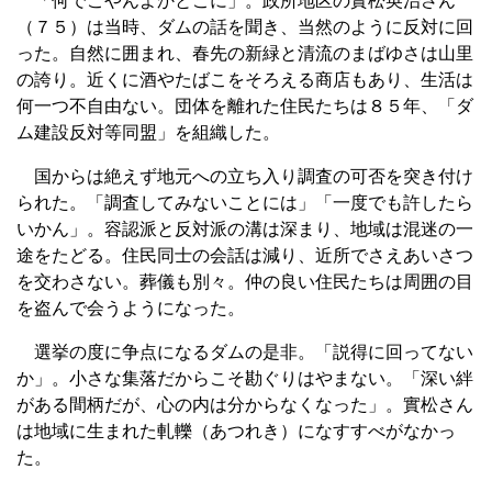
「何でこやんよかとこに」。政所地区の實松英治さん
（７５）は当時、ダムの話を聞き、当然のように反対に回
った。自然に囲まれ、春先の新緑と清流のまばゆさは山里
の誇り。近くに酒やたばこをそろえる商店もあり、生活は
何一つ不自由ない。団体を離れた住民たちは８５年、「ダ
ム建設反対等同盟」を組織した。
国からは絶えず地元への立ち入り調査の可否を突き付け
られた。「調査してみないことには」「一度でも許したら
いかん」。容認派と反対派の溝は深まり、地域は混迷の一
途をたどる。住民同士の会話は減り、近所でさえあいさつ
を交わさない。葬儀も別々。仲の良い住民たちは周囲の目
を盗んで会うようになった。
選挙の度に争点になるダムの是非。「説得に回ってない
か」。小さな集落だからこそ勘ぐりはやまない。「深い絆
がある間柄だが、心の内は分からなくなった」。實松さん
は地域に生まれた軋轢（あつれき）になすすべがなかっ
た。