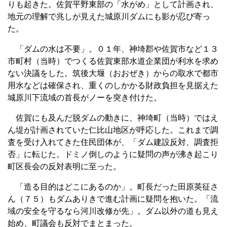
りも起きた。佐賀平野東部の「水がめ」として計画され、
地元の理解で兆しが見えた城原川ダムにも影が忍び寄っ
た。
「ダムの水は不要」。０１年、神埼郡や佐賀市など１３
市町村（当時）でつくる佐賀東部水道企業団が利水を求め
ない決議をした。筑後大堰（おおぜき）からの取水で都市
用水などは確保され、重くのしかかる財政負担を見据えた
城原川下流域の首長がノーを突き付けた。
佐賀にも及んだ脱ダムの動きに、神埼町（当時）ではえ
ん堤が計画されていた仁比山地区が呼応した。これまで調
査を受け入れてきた住民団体が、「ダム建設反対、調査拒
否」に転じた。ドミノ倒しのように疑問の声が沸き起こり
町区長会の反対表明に至った。
「造る目的はどこにあるのか」。町長だった田原英征さ
ん（７５）もダムありきで進む計画に疑問を抱いた。「流
域の安全を守るなら河川改修が先」。ダム以外の道も見え
始め、町議会も反対でまとまった。