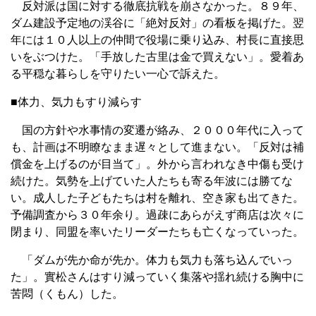
反対派は国に対する徹底抗戦を崩さなかった。８９年、
ダム建設予定地の渓谷に「絶対反対」の看板を掲げた。翌
年には１０人以上の仲間で役場に乗り込み、村長に直接思
いをぶつけた。「手放した古里は金で買えない」。愛着あ
る平穏な暮らしを守りたい一心で訴えた。
■体力、気力もすり減らす
国の方針や水事情の変遷が絡み、２０００年代に入って
も、計画は不明瞭なまま遅々として進まない。「反対は補
償金を上げるのが目当て」。外から言われなき中傷も受け
続けた。気勢を上げていた人たちも寄る年波には勝てな
い。成人した子どもたちは村を離れ、空き家も出てきた。
予備調査から３０年余り。過疎にあらがえず商店は次々に
閉まり、同盟を率いたリーダーたちも亡くなっていった。
「ダムが先か命が先か。体力も気力も落ち込んでいっ
た」。實松さんはすり減っていく集落や揺れ続ける胸中に
苦悶（くもん）した。