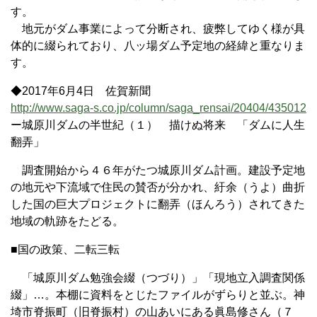
す。
地元がダム事業によって分断され、疲弊してゆく様が具
体的に綴られており、八ッ場ダム予定地の経緯と重なりま
す。
◆2017年6月4日 佐賀新聞
http://www.saga-s.co.jp/column/saga_rensai/20404/435012
ー城原川ダムの半世紀（１） 描けぬ将来 「ダムに人生
翻弄」
調査開始から４６年がたつ城原川ダム計画。建設予定地
の地元や下流域で住民の賛否が分かれ、紆余（うよ）曲折
した国の巨大プロジェクトに翻弄（ほんろう）されてきた
地域の軌跡をたどる。
■国の政策、二転三転
「城原川ダム勉強会綴（つづり）」「現地立入調査関係
綴」…。本棚に資料をとじたファイルがずらりと並ぶ。神
埼市脊振町（旧脊振村）の山あいにある眞島修さん（７