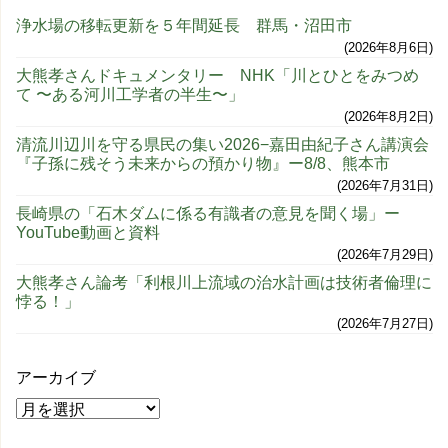
浄水場の移転更新を５年間延長 群馬・沼田市
2026年8月6日
大熊孝さんドキュメンタリー NHK「川とひとをみつめ
て 〜ある河川工学者の半生〜」
2026年8月2日
清流川辺川を守る県民の集い2026−嘉田由紀子さん講演会
『子孫に残そう未来からの預かり物』ー8/8、熊本市
2026年7月31日
長崎県の「石木ダムに係る有識者の意見を聞く場」ー
YouTube動画と資料
2026年7月29日
大熊孝さん論考「利根川上流域の治水計画は技術者倫理に
悖る！」
2026年7月27日
アーカイブ