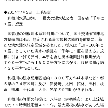
◆2017年7月5日 上毛新聞
ー利根川水系19河川 最大の浸水域公表 国交省「千年に
１度」想定ー
国管理の利根川水系19河川について、国土交通省関東地
方整備局は4日、想定される最大規模の降雨を前提に、新
たな洪水浸水想定区域を公表した。従来は「10～100年に
１度」としていた洪水の前提を「千年に１度を超える」規
模に引き上げて算出。本県を含む浸水範囲は利根川が約１
７００平方㌔から１８００平方㌔に広がり、渡良瀬川は約
４２０平方㌔とした。
利根川の浸水想定区域約１８００平方㌔は本県など１都
５県の７４市区町に及び、伊勢崎、太田、館林、玉村、板
倉、明和、千代田、大泉、邑楽の９市町が含まれる。
利根川の降雨の前提は、八斗島（伊勢崎市）より上流域
での７２時間総雨量４９１㍉。最大規模の洪水があった場