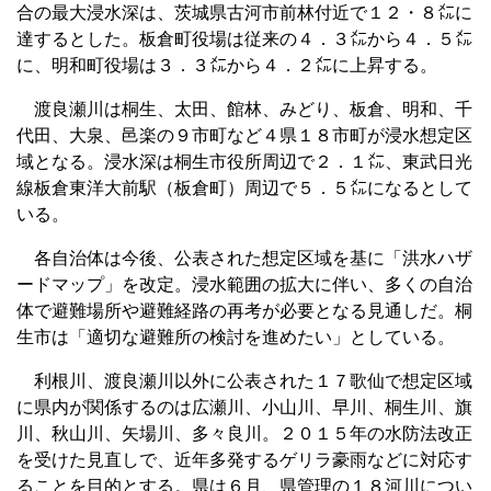
合の最大浸水深は、茨城県古河市前林付近で１２・８㍍に
達するとした。板倉町役場は従来の４．３㍍から４．５㍍
に、明和町役場は３．３㍍から４．２㍍に上昇する。
渡良瀬川は桐生、太田、館林、みどり、板倉、明和、千
代田、大泉、邑楽の９市町など４県１８市町が浸水想定区
域となる。浸水深は桐生市役所周辺で２．１㍍、東武日光
線板倉東洋大前駅（板倉町）周辺で５．５㍍になるとして
いる。
各自治体は今後、公表された想定区域を基に「洪水ハザ
ードマップ」を改定。浸水範囲の拡大に伴い、多くの自治
体で避難場所や避難経路の再考が必要となる見通しだ。桐
生市は「適切な避難所の検討を進めたい」としている。
利根川、渡良瀬川以外に公表された１７歌仙で想定区域
に県内が関係するのは広瀬川、小山川、早川、桐生川、旗
川、秋山川、矢場川、多々良川。２０１５年の水防法改正
を受けた見直しで、近年多発するゲリラ豪雨などに対応す
ることを目的とする。県は６月、県管理の１８河川につい