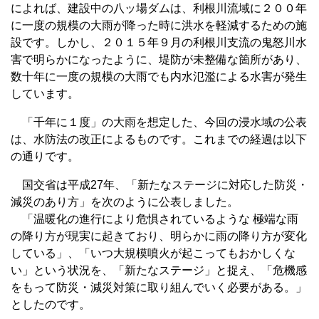
によれば、建設中の八ッ場ダムは、利根川流域に２００年
に一度の規模の大雨が降った時に洪水を軽減するための施
設です。しかし、２０１５年９月の利根川支流の鬼怒川水
害で明らかになったように、堤防が未整備な箇所があり、
数十年に一度の規模の大雨でも内水氾濫による水害が発生
しています。
「千年に１度」の大雨を想定した、今回の浸水域の公表
は、水防法の改正によるものです。これまでの経過は以下
の通りです。
国交省は平成27年、「新たなステージに対応した防災・
減災のあり方」を次のように公表しました。
「温暖化の進行により危惧されているような 極端な雨
の降り方が現実に起きており、明らかに雨の降り方が変化
している」、「いつ大規模噴火が起こってもおかしくな
い」という状況を、「新たなステージ」と捉え、「危機感
をもって防災・減災対策に取り組んでいく必要がある。」
としたのです。