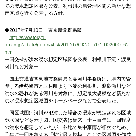
ての浸水想定区域を公表。利根川の県管理区間の新たな想
定区域を近く公表する方針。
◆2017年7月10日 東京新聞群馬版
http://www.tokyo-
np.co.jp/article/gunma/list/201707/CK2017071002000162.
html
ー国交省が洪水浸水想定区域図を公表 利根川下流・渡良
瀬川など対象ー
国土交通省関東地方整備局と各河川事務所は、県内で管
理する伊勢崎市と玉村町より下流の利根川、渡良瀬川など
洪水の恐れがある河川を対象に、想定最大規模など新たな
洪水浸水想定区域図をホームページなどで公表した。
同区域図は河川が氾濫した場合の浸水が想定される区域
や水深などを示す図。国交省は従来、十～百年に一回程度
の洪水を想定していたが、各地で集中豪雨が相次ぐため、
千年に一回を超える「想定最大規模」などの区域図を作成