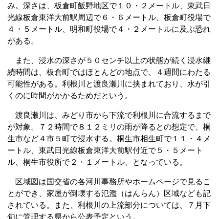
み。深さは、板倉町飯野地区で１０・２メートル、東武日
光線板倉東洋大前駅周辺で６・６メートル、板倉町役場で
４・５メートル、明和町役場で４・２メートルに及ぶ恐れ
がある。
また、浸水の深さが５０センチ以上の状態が続く浸水継
続時間は、板倉町ではほとんどの地点で、４週間にわたる
可能性がある。利根川と渡良瀬川に挟まれており、水が引
くのに時間がかかるためだという。
渡良瀬川は、みどり市から下流で利根川に合流するまで
が対象。７２時間で８１２ミリの雨が降るとの想定で、桐
生市など４市５町で浸水する。桐生市相生町で１１・４メ
ートル、東武日光線板倉東洋大前駅付近で５・５メート
ル、桐生市役所で２・１メートル、となっている。
区域図は国交省の各河川事務所やホームページで見るこ
とができ、家屋が倒壊する氾濫（はんらん）区域なども記
されている。また、利根川の上流部分については、７月下
旬に管理する県から公表予定という。