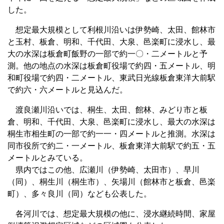
した。
想定最大規模として利根川沿いは伊勢崎、太田、館林市
と玉村、板倉、明和、千代田、大泉、邑楽町に浸水し、最
大の水深は板倉町飯野の一部で約一〇・二メートルと予
測。他の地点の水深は板倉町役場で約四・五メートル、明
和町役場で約四・二メートル、東武日光線板倉東洋大前駅
で約六・六メートルと見込んだ。
渡良瀬川沿いでは、桐生、太田、館林、みどり市と板
倉、明和、千代田、大泉、邑楽町に浸水し、最大の水深は
桐生市相生町の一部で約一一・四メートルと推測。水深は
同市役所で約二・一メートル、板倉東洋大前駅で約五・五
メートルとみている。
県内ではこの他、広瀬川（伊勢崎、太田市）、早川
（同）、桐生川（桐生市）、矢場川（館林市と板倉、邑楽
町）、多々良川（同）なども公表した。
各河川では、想定最大規模の他に、浸水継続時間、家屋