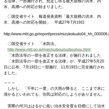
る法律」一部施行され、想定し得る最大規模の洪水、内
水、高潮への対応が始まりました。
〇国交省サイト 報道発表資料「最大規模の洪水、内
水、高潮への対応を開始」 平成27年7月19日
http://www.mlit.go.jp/report/press/mizukokudo04_hh_000006.
〇国交省サイト 「水防法」
http://www.mlit.go.jp/river/suibou/suibouhou.html
「水防法等の一部を改正する法律」が施行されました
「水防法等の一部を改正する法律」が、平成27年5月20
日に公布、7月19日に一部施行、11月19日に完全施行され
ました。
～～～
しかし、「千年に一度」の大雨が降ると、ここまで水に
浸かるといわれても、住民は対応のしようがありません。
実際の河川ははるかに低い治水安全度を目標にして治水