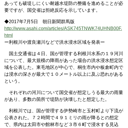
あっても破堤しにくい耐越水堤防の整備を進めることが必
要ですが、国交省は拒絶反応を示しています。
◆2017年7月5日 朝日新聞群馬版
http://www.asahi.com/articles/ASK745TNWK74UHNB00F.
html
ー利根川や渡良瀬川などで洪水浸水区域を発表ー
国土交通省は４日、国が管理する利根川水系の１９河川
について、最大規模の降雨があった場合の洪水浸水想定区
域を公表した。東毛地区が中心で、桐生市内や板倉町内で
は浸水の深さが最大で１０メートル以上に及ぶ恐れがある
という。
それぞれの河川について国交省が想定しうる最大の雨量
があり、多数の箇所で堤防が決壊したと想定した。
利根川では、国が管理する伊勢崎市と玉村町より下流が
公表された。７２時間で４９１ミリの雨が降るとの想定
で、県内は太田市や館林市など３市６町で浸水する見込