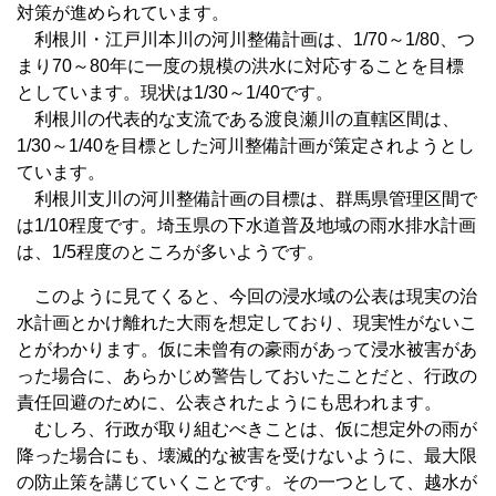
対策が進められています。
利根川・江戸川本川の河川整備計画は、1/70～1/80、つ
まり70～80年に一度の規模の洪水に対応することを目標
としています。現状は1/30～1/40です。
利根川の代表的な支流である渡良瀬川の直轄区間は、
1/30～1/40を目標とした河川整備計画が策定されようとし
ています。
利根川支川の河川整備計画の目標は、群馬県管理区間で
は1/10程度です。埼玉県の下水道普及地域の雨水排水計画
は、1/5程度のところが多いようです。
このように見てくると、今回の浸水域の公表は現実の治
水計画とかけ離れた大雨を想定しており、現実性がないこ
とがわかります。仮に未曾有の豪雨があって浸水被害があ
った場合に、あらかじめ警告しておいたことだと、行政の
責任回避のために、公表されたようにも思われます。
むしろ、行政が取り組むべきことは、仮に想定外の雨が
降った場合にも、壊滅的な被害を受けないように、最大限
の防止策を講じていくことです。その一つとして、越水が