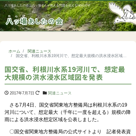
八ッ場あしたの会は八ッ場ダムが抱える問題を伝えるNGOです
Me
ホーム
関連ニュース
国交省、利根川水系19河川で、想定最大規模の洪水浸水区域図を発表
国交省、利根川水系19河川で、想定最
大規模の洪水浸水区域図を発表
2017年7月7日
関連ニュース
さる7月4日、国交省関東地方整備局は利根川水系の19
河川について、想定最大（千年に一度を超える）規模の降
雨による洪水浸水想定区域を公表しました。
〇国交省関東地方整備局の公式サイトより 記者発表資