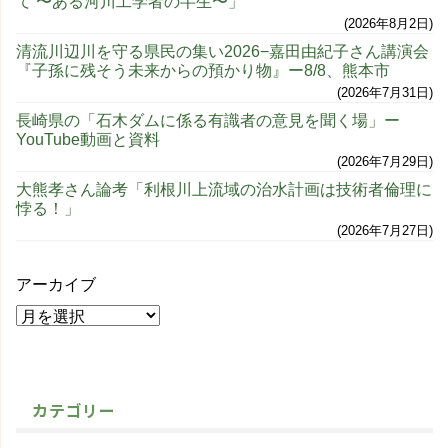
て 〜ある河川工学者の半生〜」
2026年8月2日
清流川辺川を守る県民の集い2026−嘉田由紀子さん講演会
『子孫に残そう未来からの預かり物』ー8/8、熊本市
2026年7月31日
長崎県の「石木ダムに係る有識者の意見を聞く場」ー
YouTube動画と資料
2026年7月29日
大熊孝さん論考「利根川上流域の治水計画は技術者倫理に
悖る！」
2026年7月27日
アーカイブ
カテゴリー