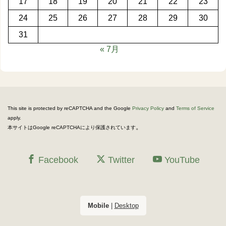
17
18
19
20
21
22
23
24
25
26
27
28
29
30
31
« 7月
This site is protected by reCAPTCHA and the Google
Privacy Policy
and
Terms of Service
apply.
。
本サイトはGoogle reCAPTCHAにより保護されています
Facebook
Twitter
YouTube
Mobile
|
Desktop