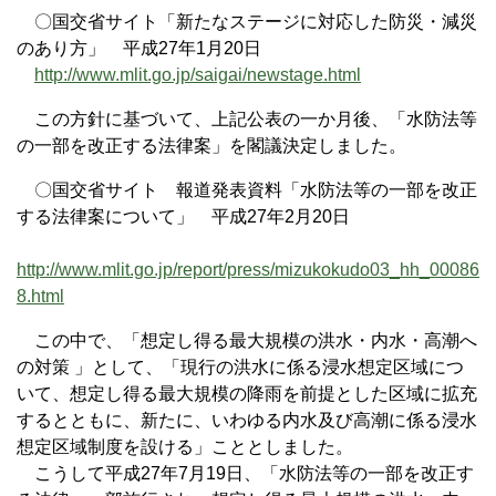
〇国交省サイト「新たなステージに対応した防災・減災
のあり方」 平成27年1月20日
http://www.mlit.go.jp/saigai/newstage.html
この方針に基づいて、上記公表の一か月後、「水防法等
の一部を改正する法律案」を閣議決定しました。
〇国交省サイト 報道発表資料「水防法等の一部を改正
する法律案について」 平成27年2月20日
http://www.mlit.go.jp/report/press/mizukokudo03_hh_00086
8.html
この中で、「想定し得る最大規模の洪水・内水・高潮へ
の対策 」として、「現行の洪水に係る浸水想定区域につ
いて、想定し得る最大規模の降雨を前提とした区域に拡充
するとともに、新たに、いわゆる内水及び高潮に係る浸水
想定区域制度を設ける」こととしました。
こうして平成27年7月19日、「水防法等の一部を改正す