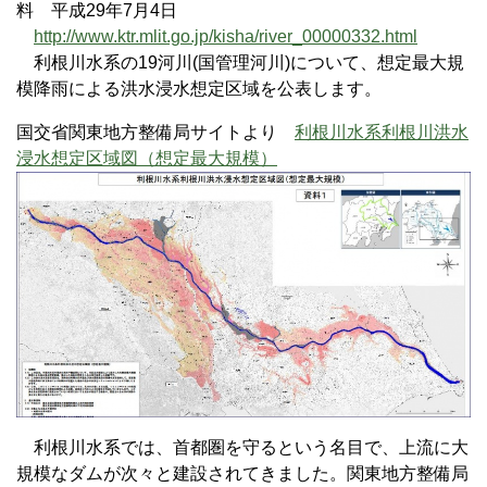
料 平成29年7月4日
http://www.ktr.mlit.go.jp/kisha/river_00000332.html
利根川水系の19河川(国管理河川)について、想定最大規
模降雨による洪水浸水想定区域を公表します。
国交省関東地方整備局サイトより
利根川水系利根川洪水
浸水想定区域図（想定最大規模）
利根川水系では、首都圏を守るという名目で、上流に大
規模なダムが次々と建設されてきました。関東地方整備局