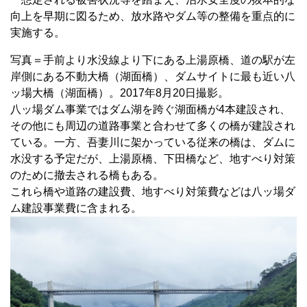
向上を早期に図るため、放水路やダム等の整備を重点的に
実施する。
写真＝手前より水没線より下にある上湯原橋、道の駅が左
岸側にある不動大橋（湖面橋）、ダムサイトに最も近い八
ッ場大橋（湖面橋）。2017年8月20日撮影。
八ッ場ダム事業ではダム湖を跨ぐ湖面橋が4本建設され、
その他にも周辺の道路事業と合わせて多くの橋が建設され
ている。一方、吾妻川に架かっている従来の橋は、ダムに
水没する予定だが、上湯原橋、下田橋など、地すべり対策
のために撤去される橋もある。
これら橋や道路の建設費、地すべり対策費などは八ッ場ダ
ム建設事業費に含まれる。