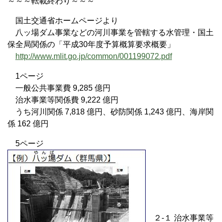
～～～転載終わり～～～
国土交通省ホームページより
八ッ場ダム事業などの河川事業を管轄する水管理・国土
保全局関係の「平成30年度予算概算要求概要」
http://www.mlit.go.jp/common/001199072.pdf
1ページ
一般公共事業費 9,285 億円
治水事業等関係費 9,222 億円
うち河川関係 7,818 億円、砂防関係 1,243 億円、海岸関
係 162 億円
5ページ
２-１ 治水事業等