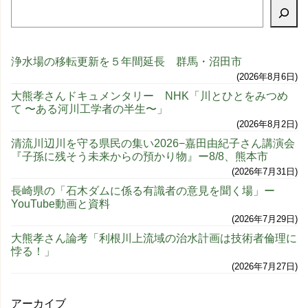
浄水場の移転更新を５年間延長 群馬・沼田市
2026年8月6日
大熊孝さんドキュメンタリー NHK「川とひとをみつめ
て 〜ある河川工学者の半生〜」
2026年8月2日
清流川辺川を守る県民の集い2026−嘉田由紀子さん講演会
『子孫に残そう未来からの預かり物』ー8/8、熊本市
2026年7月31日
長崎県の「石木ダムに係る有識者の意見を聞く場」ー
YouTube動画と資料
2026年7月29日
大熊孝さん論考「利根川上流域の治水計画は技術者倫理に
悖る！」
2026年7月27日
アーカイブ