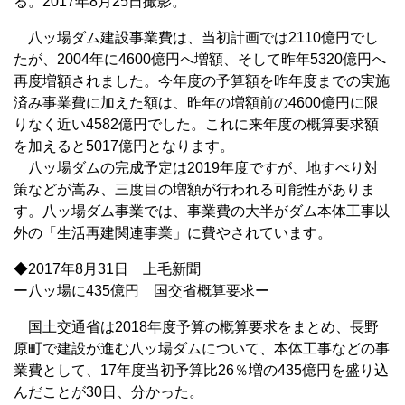
る。2017年8月25日撮影。
八ッ場ダム建設事業費は、当初計画では2110億円でし
たが、2004年に4600億円へ増額、そして昨年5320億円へ
再度増額されました。今年度の予算額を昨年度までの実施
済み事業費に加えた額は、昨年の増額前の4600億円に限
りなく近い4582億円でした。これに来年度の概算要求額
を加えると5017億円となります。
八ッ場ダムの完成予定は2019年度ですが、地すべり対
策などが嵩み、三度目の増額が行われる可能性がありま
す。八ッ場ダム事業では、事業費の大半がダム本体工事以
外の「生活再建関連事業」に費やされています。
◆2017年8月31日 上毛新聞
ー八ッ場に435億円 国交省概算要求ー
国土交通省は2018年度予算の概算要求をまとめ、長野
原町で建設が進む八ッ場ダムについて、本体工事などの事
業費として、17年度当初予算比26％増の435億円を盛り込
んだことが30日、分かった。