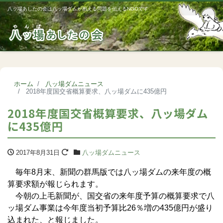
八ッ場あしたの会は八ッ場ダムが抱える問題を伝えるNGOです
Me
ホーム
八ッ場ダムニュース
2018年度国交省概算要求、八ッ場ダムに435億円
2018年度国交省概算要求、八ッ場ダム
に435億円
2017年8月31日
八ッ場ダムニュース
毎年8月末、新聞の群馬版では八ッ場ダムの来年度の概
算要求額が報じられます。
今朝の上毛新聞が、国交省の来年度予算の概算要求で八
ッ場ダム事業は今年度当初予算比26％増の435億円が盛り
込まれた、と報じました。