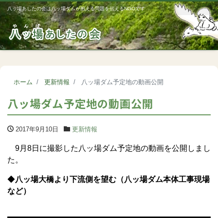
八ッ場あしたの会は八ッ場ダムが抱える問題を伝えるNGOです
Me
ホーム
更新情報
八ッ場ダム予定地の動画公開
八ッ場ダム予定地の動画公開
2017年9月10日
更新情報
9月8日に撮影した八ッ場ダム予定地の動画を公開しまし
た。
◆
八ッ場大橋より下流側を望む（八ッ場ダム本体工事現場
など）