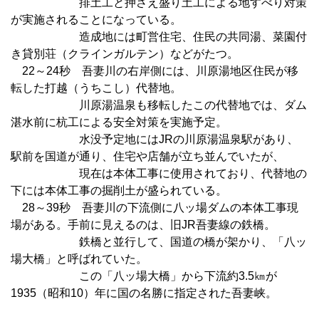
排土工と押さえ盛り土工による地すべり対策
が実施されることになっている。
造成地には町営住宅、住民の共同湯、菜園付
き貸別荘（クラインガルテン）などがたつ。
22～24秒 吾妻川の右岸側には、川原湯地区住民が移
転した打越（うちこし）代替地。
川原湯温泉も移転したこの代替地では、ダム
湛水前に杭工による安全対策を実施予定。
水没予定地にはJRの川原湯温泉駅があり、
駅前を国道が通り、住宅や店舗が立ち並んでいたが、
現在は本体工事に使用されており、代替地の
下には本体工事の掘削土が盛られている。
28～39秒 吾妻川の下流側に八ッ場ダムの本体工事現
場がある。手前に見えるのは、旧JR吾妻線の鉄橋。
鉄橋と並行して、国道の橋が架かり、「八ッ
場大橋」と呼ばれていた。
この「八ッ場大橋」から下流約3.5㎞が
1935（昭和10）年に国の名勝に指定された吾妻峡。