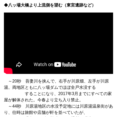
◆
八ッ場大橋より上流側を望む（東宮遺跡など）
～20秒 吾妻川を挟んで、右手が川原畑、左手が川原
湯。両地区ともに八ッ場ダムでほぼ全戸水没する
することになり、2017年3月までにすべての家
屋が解体された。今春より立ち入り禁止。
～44秒 川原湯地区の水没予定地には川原湯温泉街があ
り、往時は旅館や店舗が軒を並べていたが、