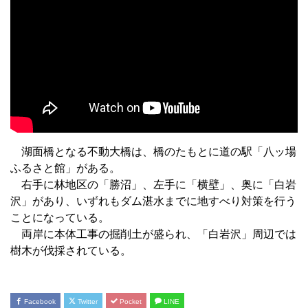
湖面橋となる不動大橋は、橋のたもとに道の駅「八ッ場
ふるさと館」がある。
右手に林地区の「勝沼」、左手に「横壁」、奥に「白岩
沢」があり、いずれもダム湛水までに地すべり対策を行う
ことになっている。
両岸に本体工事の掘削土が盛られ、「白岩沢」周辺では
樹木が伐採されている。
Facebook
Twitter
Pocket
LINE