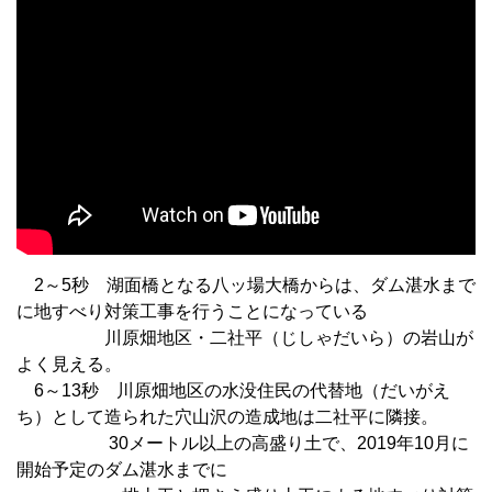
2～5秒 湖面橋となる八ッ場大橋からは、ダム湛水まで
に地すべり対策工事を行うことになっている
川原畑地区・二社平（じしゃだいら）の岩山が
よく見える。
6～13秒 川原畑地区の水没住民の代替地（だいがえ
ち）として造られた穴山沢の造成地は二社平に隣接。
30メートル以上の高盛り土で、2019年10月に
開始予定のダム湛水までに