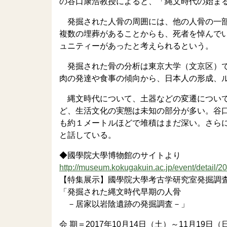
の谷口康浩教授によると、「縄文時代の始ま
発掘された人骨の周囲には、他の人骨の一部
複数の埋葬があることからも、死者を悼んで
ュニティーがあったと考えられるという。
発掘された骨の分析は東京大学（文京区）で
肉の発達や食事の傾向から、日本人の形成、
縄文時代について、土器などの変遷について
ど、生活文化の実態は未知の部分が多い。谷
も約１メートルほどで堆積はまだ深い。さら
と話している。
◆國學院大學博物館のサイトより
http://museum.kokugakuin.ac.jp/event/detail/20
【特集展示】國學院大學考古学研究室発掘調査
「発掘された縄文時代早期の人骨
－居家以岩陰遺跡の発掘調査－」
会 期＝2017年10月14日（土）～11月19日（