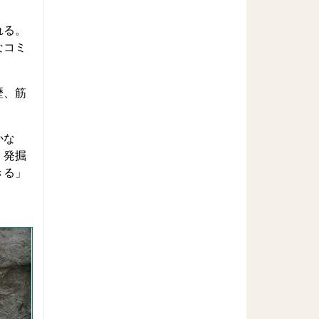
れる。
なコミ
歴、筋
かな
、発掘
きる」