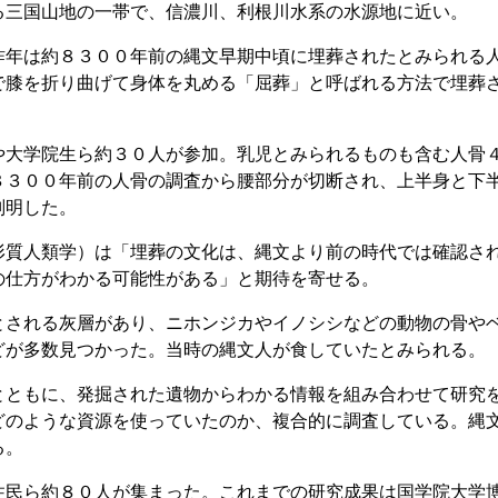
三国山地の一帯で、信濃川、利根川水系の水源地に近い。
年は約８３００年前の縄文早期中頃に埋葬されたとみられる
で膝を折り曲げて身体を丸める「屈葬」と呼ばれる方法で埋葬
大学院生ら約３０人が参加。乳児とみられるものも含む人骨
８３００年前の人骨の調査から腰部分が切断され、上半身と下
判明した。
質人類学）は「埋葬の文化は、縄文より前の時代では確認さ
の仕方がわかる可能性がある」と期待を寄せる。
される灰層があり、ニホンジカやイノシシなどの動物の骨や
どが多数見つかった。当時の縄文人が食していたとみられる。
ともに、発掘された遺物からわかる情報を組み合わせて研究
どのような資源を使っていたのか、複合的に調査している。縄
る。
民ら約８０人が集まった。これまでの研究成果は国学院大学