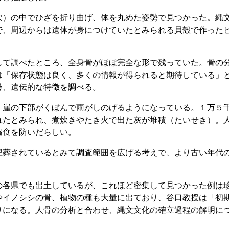
）の中でひざを折り曲げ、体を丸めた姿勢で見つかった。縄
で、周辺からは遺体が身につけていたとみられる貝殻で作った
て調べたところ、全身骨がほぼ完全な形で残っていた。骨の
は「保存状態は良く、多くの情報が得られると期待している」
齢、遺伝的な特徴を調べる。
崖の下部がくぼんで雨がしのげるようになっている。１万５
れたとみられ、煮炊きやたき火で出た灰が堆積（たいせき）。
腐食を防いだらしい。
葬されているとみて調査範囲を広げる考えで、より古い年代
各県でも出土しているが、これほど密集して見つかった例は
やイノシシの骨、植物の種も大量に出ており、谷口教授は「初
りになる。人骨の分析と合わせ、縄文文化の確立過程の解明に