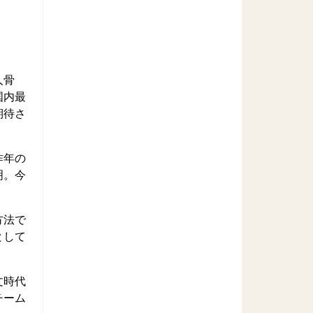
人骨
国内最
期待さ
昨年の
明。今
方法で
として
文時代
チーム