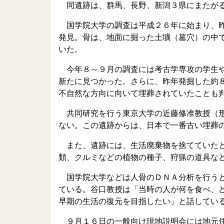
同遺跡は、群馬、長野、新潟３県にまたがる
国学院大学の調査は平成２６年に始まり、昨
発見。骨は、地面に掘った土壙（墓穴）の中
いた。
今年８～９月の調査には考古学専攻の学生や
新たに見つかった。さらに、昨年発掘した約
不自然な方向に向いて埋葬されていたことも
共同研究を行う東京大学の近藤修准教授（形
ない。この遺跡からは、日本で一番古い埋葬
また、遺跡には、生活廃棄物を捨てていたと
類、クルミなどの植物の種子、狩猟の道具な
国学院大学などは人骨のＤＮＡ分析を行うと
ている。谷口教授は「当時の人が何を食べ、
早期の生活の復元を目指したい」と話してい
９月１６日の一般向け現地説明会には地元住