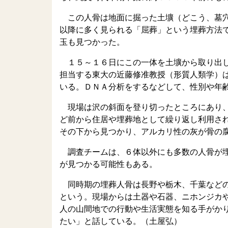
この人骨は地面に掘った土壙（どこう、墓穴
以降に多く見られる「屈葬」という埋葬方法
玉も見つかった。
１５～１６日にこの一体を土壙から取り出し
担当する東大の近藤修准教授（形質人類学）
いる。ＤＮＡ分析をするなどして、性別や年
現場は沢の斜面を登り切ったところにあり、
ど前から住居や埋葬地として繰り返し利用さ
その下から見つかり、アルカリ性の灰が骨の
調査チームは、６体以外にも多数の人骨が埋
が見つかる可能性もある。
同時期の埋葬人骨は長野や栃木、千葉などの
という。現場からは土器や石器、ニホンジカ
人の山間地での行動や生活実態を知る手がか
たい」と話している。（土屋弘）