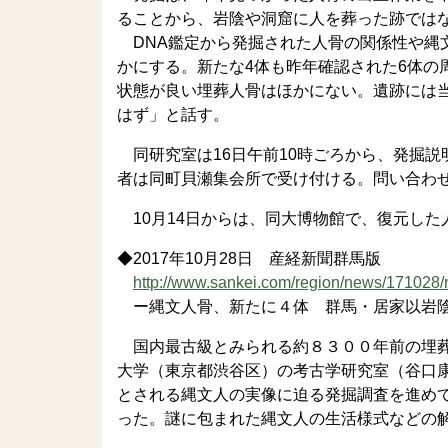
ることから、岩陰や洞窟に人を葬った跡では
DNA鑑定から発掘された人骨の関係性や縄
かにする。新たな4体も昨年確認された6体の
状態が良い埋葬人骨はほかにない。遺跡には
はず」と話す。
同研究室は16日午前10時ごろから、発掘
者は同町貝瀬集会所で受け付ける。問い合わ
10月14日からは、同大博物館で、復元した
◆2017年10月28日 産経新聞群馬版
http://www.sankei.com/region/news/171028
ー縄文人骨、新たに４体 群馬・居家以岩陰
国内最古級とみられる約８３００年前の埋葬
大学（東京都渋谷区）の考古学研究室（谷口
とされる縄文人の実像に迫る発掘調査を進め
った。謎に包まれた縄文人の生活様式などの