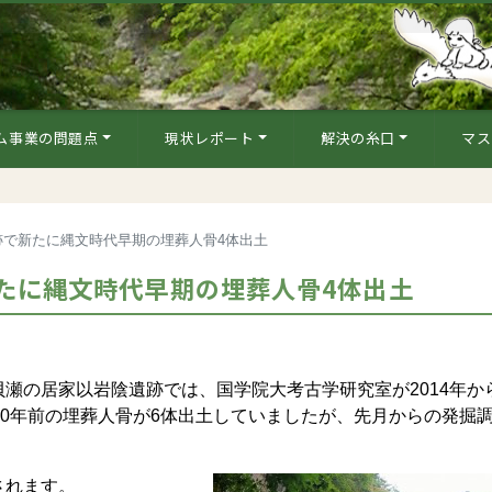
ム事業の問題点
現状レポート
解決の糸口
マス
跡で新たに縄文時代早期の埋葬人骨4体出土
たに縄文時代早期の埋葬人骨4体出土
瀬の居家以岩陰遺跡では、国学院大考古学研究室が2014年か
00年前の埋葬人骨が6体出土していましたが、先月からの発掘
されます。