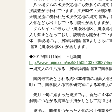
八ッ場ダムの水没予定地にも数多くの縄文遺
掘調査が行われています。江戸時代・天明3
天明泥流に覆われた水没予定地の縄文遺跡は
人骨なども出土している可能性がありますが
ダムサイトに最も近い川原畑地区、川原湯地
入り禁止となっており、説明会も開かれてい
体工事現場には、居家以岩陰遺跡よりさらに
遺跡（川原畑地区）があります。
◆2017年9月15日 上毛新聞
http://www.raijin.com/ns/5815054037909374/n
ー縄文人の生活探る 居家以岩陰遺跡で国学院
国内最古級とされる約8300年前の埋葬人
町）で、国学院大考古学研究室による本年度の
先月下旬に始まった発掘では、新たに４体の
解明につながる貴重な手掛かりとして期待さ
発掘は、昨年見つかった人骨の出土作業を中