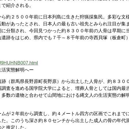
まで紹介される。
ら約２５００年前に日本列島に生きた狩猟採集民。多彩な文
活動があったとされ、日本人の最も古い祖先とみられ注目が集
期に分類され、今回見つかった約８３００年前の人骨は早期に
山遺跡をはじめ、県内でも７千～８千年前の寺西貝塚（板倉町
WJ9HUHNB007.html
生活実態解明へー
跡（群馬県長野原町長野原）から出土した人骨が、約８３０
掘調査を進める国学院大学によると、埋葬人骨としては国内最
、多数の遺物と合わせて山間地における縄文人の生活実態の解
ムが２年前から調査し、約４メートル四方の区画でこれまで
した。このうち深さ約８０センチから出土した成人の骨の年代
のと推定した。