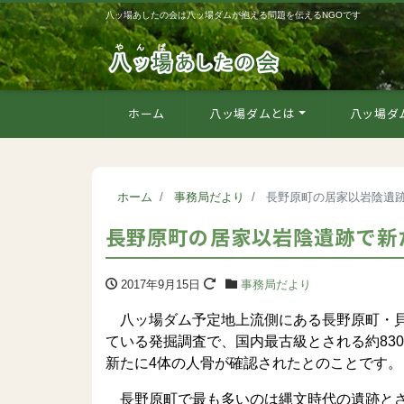
八ッ場あしたの会は八ッ場ダムが抱える問題を伝えるNGOです
ホーム
八ッ場ダムとは
八ッ場ダ
ホーム
事務局だより
長野原町の居家以岩陰遺
長野原町の居家以岩陰遺跡で新
2017年9月15日
事務局だより
八ッ場ダム予定地上流側にある長野原町・貝
ている発掘調査で、国内最古級とされる約83
新たに4体の人骨が確認されたとのことです。
長野原町で最も多いのは縄文時代の遺跡と