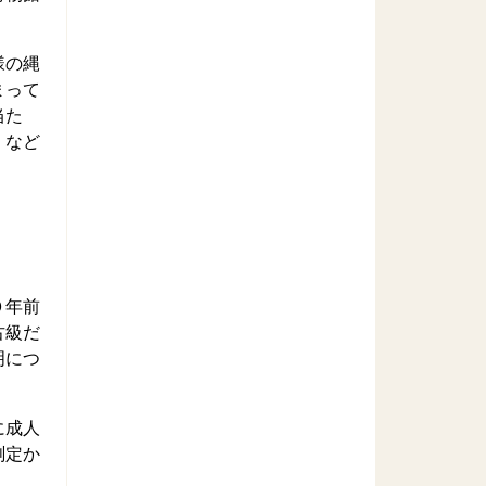
様の縄
まって
当た
）など
０年前
古級だ
明につ
に成人
測定か