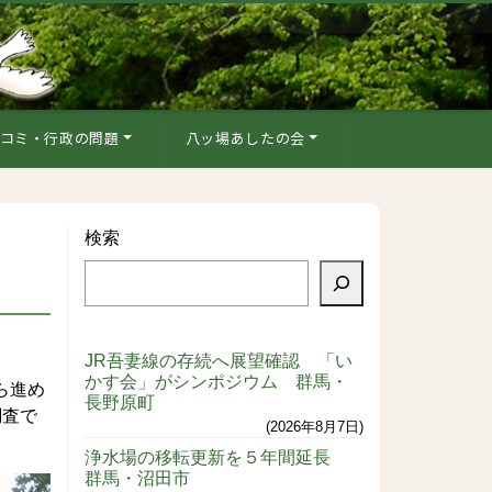
コミ・行政の問題
八ッ場あしたの会
検索
JR吾妻線の存続へ展望確認 「い
かす会」がシンポジウム 群馬・
ら進め
長野原町
調査で
2026年8月7日
浄水場の移転更新を５年間延長
群馬・沼田市