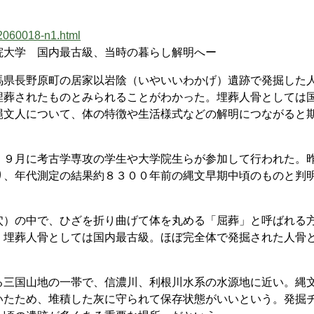
12060018-n1.html
院大学 国内最古級、当時の暮らし解明へー
県長野原町の居家以岩陰（いやいいわかげ）遺跡で発掘した
埋葬されたものとみられることがわかった。埋葬人骨としては
縄文人について、体の特徴や生活様式などの解明につながると
９月に考古学専攻の学生や大学院生らが参加して行われた。
り、年代測定の結果約８３００年前の縄文早期中頃のものと判
）の中で、ひざを折り曲げて体を丸める「屈葬」と呼ばれる
、埋葬人骨としては国内最古級。ほぼ完全体で発掘された人骨
三国山地の一帯で、信濃川、利根川水系の水源地に近い。縄
いたため、堆積した灰に守られて保存状態がいいという。発掘