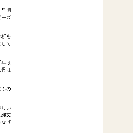
文早期
ビーズ
分析を
として
千年ほ
人骨は
のもの
珍しい
期縄文
つなげ