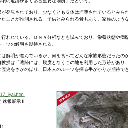
る頃の遺跡が多くある重要な場所」だという。
が発見されており、少なくとも６体は埋葬されているとみら
いたことが推測される。子供とみられる骨もあり、家族のよう
行われている。ＤＮＡ分析なども試みており、栄養状態や病
ルーツの解明も期待される。
は解明が進んでいるが、何を食べてどんな家族形態だったの
口教授は「遺跡には、幾度となくこの地を利用した形跡があり
に歴史をさかのぼり、日本人のルーツを探る手がかりが期待で
17_iyai.html
 速報展示Ⅱ
日）