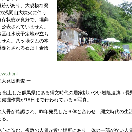
跡があり、大規模な発
年の浅間山大噴火に伴う
遺存状態が良好で、埋葬
、公表されていません。
区は水没予定地が立ち
ません。八ッ場ダムの本
重要とされる石畑Ⅰ岩陰
ews.html
大発掘調査 ー
骨が出土した群馬県にある縄文時代の居家以いやい岩陰遺跡（長
発掘作業が18日まで行われている＝写真。
人骨が確認され、昨年発見した６体と合わせ、縄文時代の生
れる。
心に進む。複数の人骨が近い場所にあり、体の一部がない人