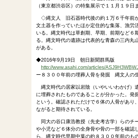
（東京都渋谷区）の特集展示で１１月１９日
◇縄文人 旧石器時代後の約１万６千年前か
文土器を作っていたほか定住的な集落、漁労
いる。縄文時代は草創期、早期、前期など６
る。縄文時代の遺跡は代表的な青森の三内丸
がある。
◆2016年9月19日 朝日新聞群馬版
http://www.asahi.com/articles/ASJ9H3WB
ー８３００年前の埋葬人骨を発掘 縄文人の
縄文時代の居家以岩陰（いやいいわかげ）遺
に埋葬されたものであることが分かった。発
という。確認されただけで６体の人骨があり
ながると期待されている。
同大の谷口康浩教授（先史考古学）らのチー
や小児など６体分の全身骨や骨の一部を確認
ら、縄文時代早期中葉の約８３００年前のも