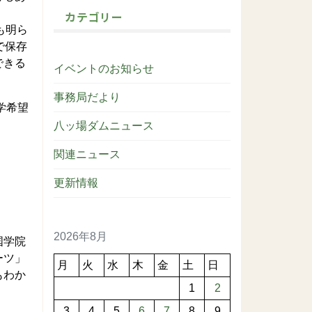
カテゴリー
も明ら
で保存
できる
イベントのお知らせ
事務局だより
学希望
八ッ場ダムニュース
関連ニュース
更新情報
2026年8月
国学院
ーツ」
月
火
水
木
金
土
日
もわか
1
2
3
4
5
6
7
8
9