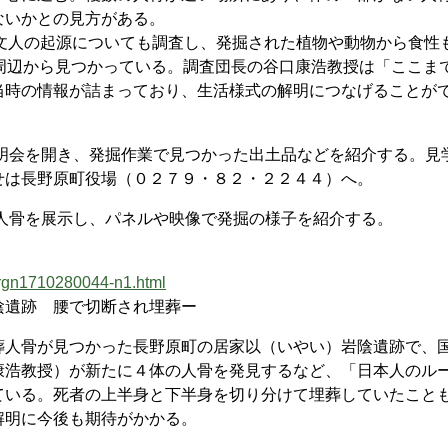
ないかとの見方がある。
文人の起源についても調査し、発掘された植物や動物から食性
周辺から見つかっている。調査団長の谷口康浩教授は「ここま
当時の情報が詰まっており、生活様式の解明につなげることが
説明会を開き、発掘作業で見つかった出土品などを紹介する。見
せは長野原町役場（０２７９・８２・２２４４）へ。
人骨を展示し、パネルや映像で発掘の様子を紹介する。
/rgn1710280044-n1.html
遺跡 腰で切断され埋葬ー
人骨が見つかった長野原町の居家以（いやい）岩陰遺跡で、
康浩教授）が新たに４体の人骨を発見するなど、「日本人のル
ている。死者の上半身と下半身を切り分けて埋葬していたこと
解明に今後も期待がかかる。