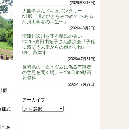
2026年8月6日
大熊孝さんドキュメンタリー
NHK「川とひとをみつめて 〜ある
河川工学者の半生〜」
2026年8月2日
清流川辺川を守る県民の集い
2026−嘉田由紀子さん講演会『子孫
に残そう未来からの預かり物』ー
8/8、熊本市
2026年7月31日
長崎県の「石木ダムに係る有識者
の意見を聞く場」ーYouTube動画
と資料
2026年7月29日
野原
アーカイブ
活様式
骨もあ