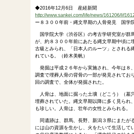
◆2016年12月6日 産経新聞
http://www.sankei.com/life/news/161206/lif16
ー８３００年前・縄文早期の人骨発見 国学
国学院大学（渋谷区）の考古学研究室が群馬
が、約８３００年前にあたる縄文早期中頃に
古級とみられ、「日本人のルーツ」とされる
れている。（鈴木美帆）
発掘は平成２６年から実施され、今年は８、
調査で埋葬人骨の背骨の一部が発見されてお
回の調査で、全体が発掘された。
人骨は、地面に掘った土壙（どこう）（墓穴
埋葬されていた。縄文早期以降に多く見られ
も珍しい。人骨は、壮年の女性とみられる。
同遺跡は、群馬、長野、新潟３県にまたがる
には山の資源を生かし、火をたいて生活して