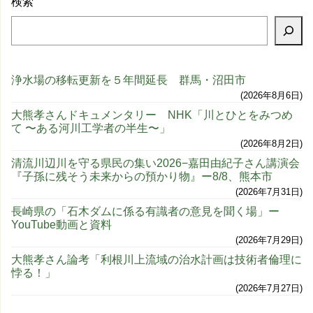
検索
浄水場の移転更新を５年間延長 群馬・沼田市
2026年8月6日
大熊孝さんドキュメンタリー NHK「川とひとをみつめ
て 〜ある河川工学者の半生〜」
2026年8月2日
清流川辺川を守る県民の集い2026−嘉田由紀子さん講演会
『子孫に残そう未来からの預かり物』ー8/8、熊本市
2026年7月31日
長崎県の「石木ダムに係る有識者の意見を聞く場」ー
YouTube動画と資料
2026年7月29日
大熊孝さん論考「利根川上流域の治水計画は技術者倫理に
悖る！」
2026年7月27日