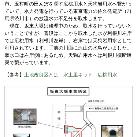
市、玉村町の田んぼを潤す広桃用水と天狗岩用水へ繋がっ
ていて、水力発電を行っている東京電力の佐久発電所（群
馬県渋川市）の放流水の不足分を取水します。
現在、坂東大堰は修理中のため、取水を行っていないと
いうことですが、普段はここから取水した水が利根川左岸
では広桃用水（利根川左岸）、右岸では天狗岩用水として
利用されています。手前の川面に沢山の水鳥がいました。
取水口は左岸側にあるため、天狗岩用水へは利根川横断暗
渠で繋がっています。
【参考】
土地改良区とは 水土里ネット 広桃用水