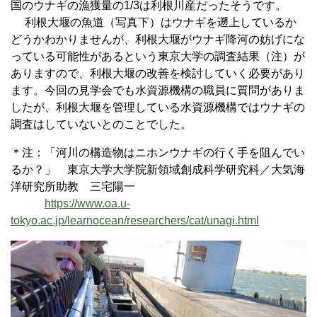
国のウナギの漁獲量の1/3は利根川産だったそうです。
利根大堰の魚道（写真下）はウナギを遡上しているか
どうかわかりませんが、利根大堰がウナギ降河の妨げにな
っている可能性があるという東京大学の調査結果（注）が
ありますので、利根大堰の改善を検討していく必要があり
ます。今回の見学会でも水資源機構の職員に質問がありま
したが、利根大堰を管理している水資源機構ではウナギの
調査はしていないとのことでした。
＊注：「河川の構造物はニホンウナギの行く手を阻んでい
るか？」 東京大学大学院新領域創成科学研究科／大気海
洋研究所助教 三宅陽一
https://www.oa.u-
tokyo.ac.jp/learnocean/researchers/cat/unagi.html