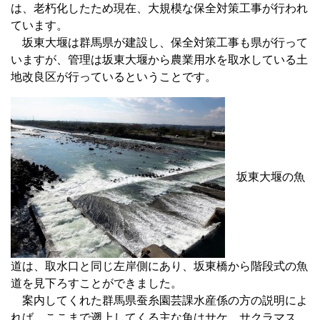
は、老朽化したため現在、大規模な保全対策工事が行われ
ています。
坂東大堰は群馬県が建設し、保全対策工事も県が行って
いますが、管理は坂東大堰から農業用水を取水している土
地改良区が行っているということです。
坂東大堰の魚
道は、取水口と同じ左岸側にあり、坂東橋から階段式の魚
道を見下ろすことができました。
案内してくれた群馬県蚕糸園芸課水産係の方の説明によ
れば、ここまで遡上してくる主な魚はサケ、サクラマス、