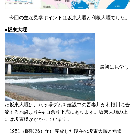
今回の主な見学ポイントは坂東大堰と利根大堰でした。
●坂東大堰
最初に見学し
た坂東大堰は、八ッ場ダムを建設中の吾妻川が利根川に合
流する地点より4キロ余り下流にあります。坂東大堰の上
には坂東橋がかかっています。
1951（昭和26）年に完成した現在の坂東大堰と魚道