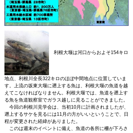
利根大堰は河口からおよそ154キロ
地点、利根川全長322キロのほぼ中間地点に位置していま
す。上流の坂東大堰に遡上する魚は、利根大堰の魚道を越
えてこなければなりません。利根大堰では、魚道を遡上す
る魚を魚道観察室でガラス越しに見ることができました。
今回の利根川見学会は、当初10月に計画されましたが、
遡上するサケを見るには11月の方がいいということで、日
程が変更された経緯がありました。
このは週末のイベントに備え、魚道の各所に柵が下ろさ