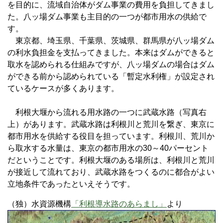
を目的に、流域自治体がダム事業の費用を負担してきまし
た。八ッ場ダム事業も主目的の一つが都市用水の供給で
す。
東京都、埼玉県、千葉県、茨城県、群馬県が八ッ場ダム
の利水負担金を支払ってきました。本来はダムができると
取水を認められる仕組みですが、八ッ場ダムの場合はダム
ができる前から認められている「暫定水利権」が設定され
ているケースが多くあります。
利根大堰から流れる用水路の一つに武蔵水路（写真右
上）があります。武蔵水路は利根川と荒川を繋ぎ、東京に
都市用水を供給する役目を担っています。利根川、荒川か
ら取水する水量は、東京の都市用水の30～40パーセント
だということです。利根大堰のある場所は、利根川と荒川
が接近して流れており、武蔵水路をつくるのに都合がよい
立地条件であったといえそうです。
（独）水資源機構
「利根導水路のあらまし」
より