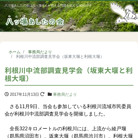
八ッ場あしたの会は八ッ場ダムが抱える問題を伝えるNGOです
Me
ホーム
事務局だより
利根川中流部調査見学会（坂東大堰と利根大堰）
利根川中流部調査見学会（坂東大堰と利
根大堰）
2017年11月13日
事務局だより
さる11月9日、当会も参加している利根川流域市民委員
会が利根川中流部調査見学会を開催しました。
全長322キロメートルの利根川には、上流から綾戸堰
（群馬県沼田市）、坂東大堰（群馬県渋川市）、利根大堰