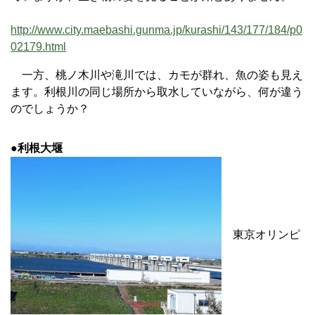
http://www.city.maebashi.gunma.jp/kurashi/143/177/184/p0
02179.html
一方、桃ノ木川や滝川では、カモが群れ、魚の姿も見え
ます。利根川の同じ場所から取水していながら、何が違う
のでしょうか？
●利根大堰
東京オリンピ