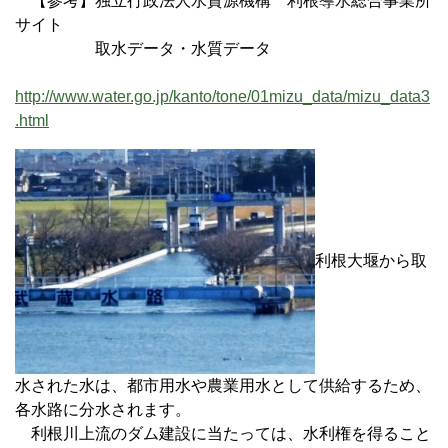
【参考】独立行政法人水資源機構 利根導水総合事業所
サイト
取水データ・水質データ
http://www.water.go.jp/kanto/tone/01mizu_data/mizu_data3
.html
利根大堰から取
水された水は、都市用水や農業用水として供給するため、
各水路に分水されます。
利根川上流のダム建設に当たっては、水利権を得ること