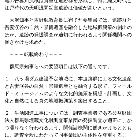
地の吾妻川流域は貴重な遺跡群を形成し、特に縄文時代と
江戸時代の天明浅間災害遺跡は価値が高いという。
大沢知事と吉野勉教育長に宛てた要望書では、遺跡群と
吾妻渓谷の自然・景観遺産を融合した地域振興策の創出の
ほか、遺跡の発掘調査が適切に行われるよう関係機関への
働きかけを求めた。
～～～転載終わり～～～
群馬県知事らへの要望項目は以下の通りです。
１．八ッ場ダム建設予定地域に、本遺跡群による文化遺産
と吾妻渓谷の自然・景観遺産とを融合する形で、フィール
ド・ミュージアムのような文化的施策を構想・計画し、文
化と自然による真の地域振興策を案出すること。
２．生活関連工事については、調査事業者である公益財団
法人群馬県埋蔵文化財調査事業団の発掘調査が適正に、か
つ滞りなく行われるよう、関係諸機関に働きかけるととも
に、調査全般にわたって同事業団の主体性を尊重するこ