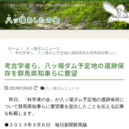
八ッ場あしたの会は八ッ場ダムが抱える問題を伝えるNGOです
Me
ホーム
八ッ場ダムニュース
考古学者ら、八ッ場ダム予定地の遺跡保存を群馬県知事らに要望
考古学者ら、八ッ場ダム予定地の遺跡保
存を群馬県知事らに要望
2013年3月6日
八ッ場ダムニュース
昨日、「科学者の会」が八ッ場ダム予定地の遺跡保存に
ついて群馬県知事らに要望書を提出したことを伝える記事
を転載します。
◆２０１３年３月６日 毎日新聞群馬版