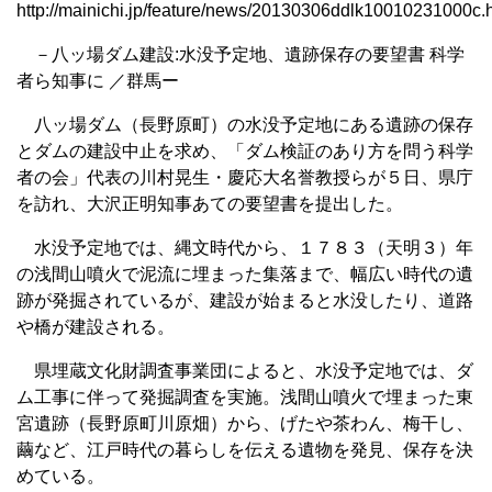
http://mainichi.jp/feature/news/20130306ddlk10010231000c.
－八ッ場ダム建設:水没予定地、遺跡保存の要望書 科学
者ら知事に ／群馬ー
八ッ場ダム（長野原町）の水没予定地にある遺跡の保存
とダムの建設中止を求め、「ダム検証のあり方を問う科学
者の会」代表の川村晃生・慶応大名誉教授らが５日、県庁
を訪れ、大沢正明知事あての要望書を提出した。
水没予定地では、縄文時代から、１７８３（天明３）年
の浅間山噴火で泥流に埋まった集落まで、幅広い時代の遺
跡が発掘されているが、建設が始まると水没したり、道路
や橋が建設される。
県埋蔵文化財調査事業団によると、水没予定地では、ダ
ム工事に伴って発掘調査を実施。浅間山噴火で埋まった東
宮遺跡（長野原町川原畑）から、げたや茶わん、梅干し、
繭など、江戸時代の暮らしを伝える遺物を発見、保存を決
めている。