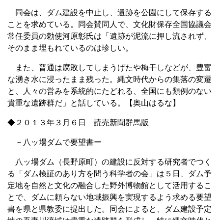
同会は、ダム建設を中止し、遺跡を公園にして保存する
ことを求めている。同会賛同人で、文化財保存全国協議会
常任委員の勅使河原彰氏は「遺跡が泥流に押し流されず、
そのまま埋もれているのは珍しい。
また、普通は腐敗してしまうげたや梅干しなどが、豊富
な湧き水に浸ったまま残った。縄文時代からの集落の変遷
と、人々の営みを系統的にたどれる、全国にも類例のない
貴重な遺跡群だ」と話している。【奥山はるな】
◆２０１３年３月６日 読売新聞群馬版
－八ッ場ダムで要望書ー
八ッ場ダム（長野原町）の建設に反対する研究者でつく
る「ダム検証のあり方を問う科学者の会」は５日、ダム予
定地を自然と文化の融合した野外博物館として活用するこ
とで、ダムに頼らない地域振興を実現するよう求める要望
書を県と県教委に提出した。同会によると、ダム建設予定