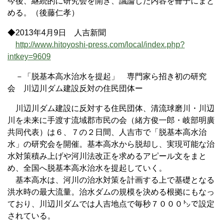
今後、継続的に研究会を開き、議論した内容を冊子にまと
める。（後藤仁孝）
◆2013年4月9日 人吉新聞
http://www.hitoyoshi-press.com/local/index.php?
intkey=9609
－「脱基本高水治水を提起」 専門家ら招き初の研究
会 川辺川ダム建設反対の住民団体ー
川辺川ダム建設に反対する住民団体、清流球磨川・川辺
川を未来に手渡す流域郡市民の会（緒方俊一郎・岐部明廣
共同代表）は６、７の２日間、人吉市で「脱基本高水治
水」の研究会を開催。基本高水から脱却し、実現可能な治
水対策積み上げや河川法改正を求めるアピール文をまと
め、全国へ脱基本高水治水を提起していく。
基本高水は、河川の治水対策を計画する上で基礎となる
洪水時の最大流量。治水ダムの規模を決める根拠にもなっ
ており、川辺川ダムでは人吉地点で毎秒７０００㌧で設定
されている。