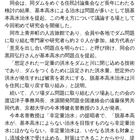
同会は、同ダムをめぐる住民討論集会など長年にわたる
検討の結果、基本高水による治水は問題が多いとして脱基
本高水治水を提起。この考え方について議論する場として
今回初めて研究会を開催した。
同市上青井町の人吉旅館であり、会員や各地でダム問題
に取り組む専門家や研究者ら約２０人が参加。緒方代表が
「意見を出し合い問題点を明らかに」と呼び掛け、同会の
黒田弘行さんが基本高水の問題点を提起。
「想定された一定量の洪水をダムと川に閉じ込める技術
であり、ダムをつくるために設定された洪水量。想定外の
洪水が発生すれば被害を甚大にする。脱基本高水治水は川
を住民に取り戻す取り組み」と説明。
続いて、八ツ場ダム問題に取り組む八ツ場あしたの会の
渡辺洋子事務局長、水源開発問題全国連絡会の遠藤保男共
同代表、京都大学の今本博健名誉教授の３人が発表。
今本名誉教授は「非定量治水」の提唱者で、「脱基本高
水が、基本高水によらない治水を目指すものなら非定量治
水にほかならない。非定量治水は、いかなる洪水も対象と
し流域全体で受け止める。対策はできることからやり、堤