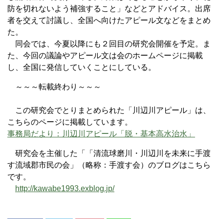
防を切れないよう補強すること」などとアドバイス。出席
者を交えて討議し、全国へ向けたアピール文などをまとめ
た。
同会では、今夏以降にも２回目の研究会開催を予定。ま
た、今回の議論やアピール文は会のホームページに掲載
し、全国に発信していくことにしている。
～～～転載終わり～～～
この研究会でとりまとめられた「川辺川アピール」は、
こちらのページに掲載しています。
事務局だより：川辺川アピール「脱・基本高水治水」
研究会を主催した「「清流球磨川・川辺川を未来に手渡
す流域郡市民の会」（略称：手渡す会）のブログはこちら
です。
http://kawabe1993.exblog.jp/