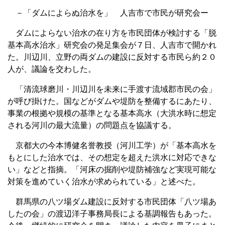
－「ダムによらぬ治水を」 人吉市で市民が研究会ー
ダムによらない治水の在り方を市民団体が検討する「脱
基本高水治水」研究会の発足集会が７日、人吉市で開かれ
た。川辺川、立野の両ダムの建設に反対する市民ら約２０
人が、議論を交わした。
「清流球磨川・川辺川を未来に手渡す流域郡市民の会」
が呼び掛けた。国などがダムや堤防を整備するにあたり、
事業の根拠や規模の基準となる基本高水（大洪水時に想定
される河川の最大流量）の問題点を協議する。
京都大の今本博健名誉教授（河川工学）が「基本高水を
もとにした治水では、その想定を超えた洪水に対応できな
い」などと指摘。「河床の掘削や堤防補強など実現可能な
対策を進めていく治水が求められている」と述べた。
群馬県の八ツ場ダム建設に反対する市民団体「八ツ場あ
したの会」の渡辺洋子事務局長による基調報告もあった。