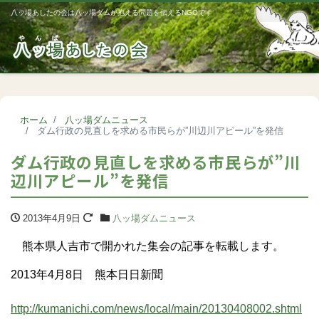
八ッ場あしたの会は八ッ場ダムが抱える問題を伝えるNGOです
Me
ホーム
八ッ場ダムニュース
ダム行政の見直しを求める市民らが”川辺川アピール”を発信
ダム行政の見直しを求める市民らが”川
辺川アピール”を発信
2013年4月9日
八ッ場ダムニュース
熊本県人吉市で開かれた集会の記事を転載します。
2013年4月8日 熊本日日新聞
http://kumanichi.com/news/local/main/20130408002.shtml