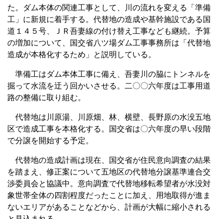
た。ダム本体の関連工事として、川の流れを変える「準備
工」に新規に着手する。代替地の造成や基幹施設である国
道１４５号、ＪＲ吾妻線の付け替え工事なども継続。予算
の増加について、国交省八ツ場ダム工事事務所は「代替地
造成が本格化するため」と説明している。
準備工はダム本体工事に備え、吾妻川の脇にトンネルを
掘って水流を迂う回かいさせる。二〇〇六年度は工事用道
路の整備に取り組む。
代替地は川原湯、川原畑、林、横壁、長野原の水没五地
区で造成工事を本格化する。国交省は〇六年度の早い段階
で分譲を開始する予定。
代替地の造成計画は現在、国交省が住民意向調査の結果
を踏まえ、修正案について五地区の代替地分譲基準連合交
渉委員会と協議中。意向調査で代替地移転希望者が水没対
象世帯全体の四割程度だったことに加え、用地取得が進ま
ないエリアがあることなどから、計画が大幅に縮小される
と見込まれる。