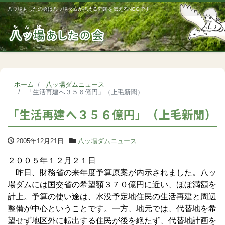
八ッ場あしたの会は八ッ場ダムが抱える問題を伝えるNGOです
Me
ホーム
八ッ場ダムニュース
「生活再建へ３５６億円」（上毛新聞）
「生活再建へ３５６億円」（上毛新聞）
2005年12月21日
八ッ場ダムニュース
２００５年１２月２１日
昨日、財務省の来年度予算原案が内示されました。八ッ
場ダムには国交省の希望額３７０億円に近い、ほぼ満額を
計上。予算の使い途は、水没予定地住民の生活再建と周辺
整備が中心ということです。一方、地元では、代替地を希
望せず地区外に転出する住民が後を絶たず、代替地計画を