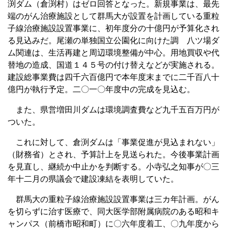
渕ダム（倉渕村）はゼロ回答となった。新規事業は、最先
端のがん治療施設として群馬大が設置を計画している重粒
子線治療施設設置事業に、初年度分の十億円が予算化され
る見込みだ。尾瀬の単独国立公園化に向けた調 八ツ場ダ
ム関連は、生活再建と周辺環境整備が中心。用地買収や代
替地の造成、国道１４５号の付け替えなどが実施される。
建設総事業費は四千六百億円で本年度末までに二千百八十
億円が執行予定。二〇一〇年度中の完成を見込む。
また、県営増田川ダムは環境調査費など九千五百万円が
ついた。
これに対して、倉渕ダムは「事業促進が見込まれない」
（財務省）とされ、予算計上を見送られた。今後事業計画
を見直し、継続か中止かを判断する。小寺弘之知事が〇三
年十二月の県議会で建設凍結を表明していた。
群馬大の重粒子線治療施設設置事業は三カ年計画。がん
を切らずに治す医療で、同大医学部附属病院のある昭和キ
ャンパス（前橋市昭和町）に〇六年度着工、〇九年度から