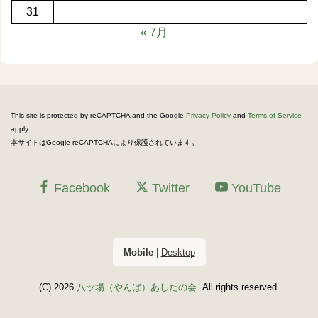
31
« 7月
This site is protected by reCAPTCHA and the Google
Privacy Policy
and
Terms of Service
apply.
。
本サイトはGoogle reCAPTCHAにより保護されています
Facebook
Twitter
YouTube
Mobile
|
Desktop
(C) 2026
八ッ場（やんば）あしたの会
. All rights reserved.