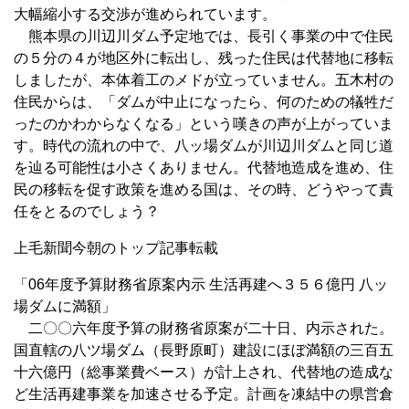
大幅縮小する交渉が進められています。
熊本県の川辺川ダム予定地では、長引く事業の中で住民
の５分の４が地区外に転出し、残った住民は代替地に移転
しましたが、本体着工のメドが立っていません。五木村の
住民からは、「ダムが中止になったら、何のための犠牲だ
ったのかわからなくなる」という嘆きの声が上がっていま
す。時代の流れの中で、八ッ場ダムが川辺川ダムと同じ道
を辿る可能性は小さくありません。代替地造成を進め、住
民の移転を促す政策を進める国は、その時、どうやって責
任をとるのでしょう？
上毛新聞今朝のトップ記事転載
「06年度予算財務省原案内示 生活再建へ３５６億円 八ッ
場ダムに満額」
二〇〇六年度予算の財務省原案が二十日、内示された。
国直轄の八ツ場ダム（長野原町）建設にほぼ満額の三百五
十六億円（総事業費ベース）が計上され、代替地の造成な
ど生活再建事業を加速させる予定。計画を凍結中の県営倉