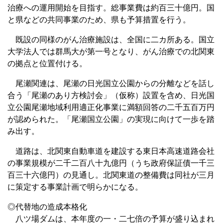
治療への運用開始を目指す。総事業費は約百三十億円。国
と県などの共同事業のため、県も予算措置を行う。
既設の同様のがん治療施設は、全国に二カ所ある。国立
大学法人では群馬大が第一号となり、がん治療での北関東
の拠点と位置付ける。
尾瀬関連は、尾瀬の日光国立公園からの分離などを話し
合う「尾瀬のあり方検討会」（仮称）設置を含め、日光国
立公園尾瀬地域利用適正化事業に満額回答の二千五百万円
が認められた。「尾瀬国立公園」の実現に向けて一歩を踏
み出す。
道路は、北関東自動車道を建設する東日本高速道路会社
の事業規模が二千二百八十九億円（うち政府保証債一千三
百三十六億円）の見通し。北関東道の整備費は同社が三月
に策定する事業計画で明らかになる。
◎代替地の造成本格化
八ツ場ダムは、本年度の一・二七倍の予算が盛り込まれ