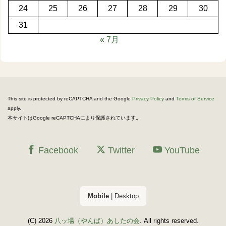
24
25
26
27
28
29
30
31
« 7月
This site is protected by reCAPTCHA and the Google
Privacy Policy
and
Terms of Service
apply.
。
本サイトはGoogle reCAPTCHAにより保護されています
Facebook
Twitter
YouTube
Mobile
|
Desktop
(C) 2026
八ッ場（やんば）あしたの会
. All rights reserved.