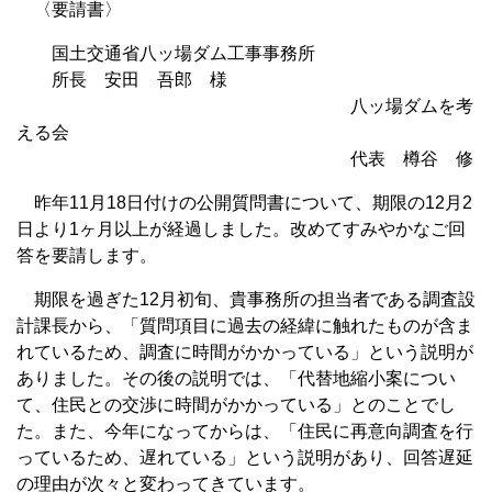
〈要請書〉
国土交通省八ッ場ダム工事事務所
所長 安田 吾郎 様
八ッ場ダムを考
える会
代表 樽谷 修
昨年11月18日付けの公開質問書について、期限の12月2
日より1ヶ月以上が経過しました。改めてすみやかなご回
答を要請します。
期限を過ぎた12月初旬、貴事務所の担当者である調査設
計課長から、「質問項目に過去の経緯に触れたものが含ま
れているため、調査に時間がかかっている」という説明が
ありました。その後の説明では、「代替地縮小案につい
て、住民との交渉に時間がかかっている」とのことでし
た。また、今年になってからは、「住民に再意向調査を行
っているため、遅れている」という説明があり、回答遅延
の理由が次々と変わってきています。