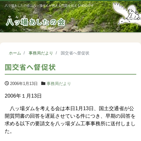
八ッ場あしたの会は八ッ場ダムが抱える問題を伝えるNGOです
Me
ホーム
事務局だより
国交省へ督促状
国交省へ督促状
2006年1月13日
事務局だより
2006年１月13日
八ッ場ダムを考える会は本日1月13日、国土交通省が公
開質問書の回答を遅延させている件につき、早期の回答を
求める以下の要請文を八ッ場ダム工事事務所に送付しまし
た。