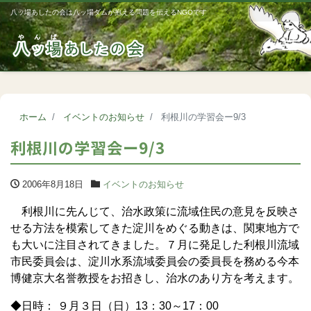
八ッ場あしたの会は八ッ場ダムが抱える問題を伝えるNGOです
Me
ホーム
イベントのお知らせ
利根川の学習会ー9/3
利根川の学習会ー9/3
2006年8月18日
イベントのお知らせ
利根川に先んじて、治水政策に流域住民の意見を反映さ
せる方法を模索してきた淀川をめぐる動きは、関東地方で
も大いに注目されてきました。７月に発足した利根川流域
市民委員会は、淀川水系流域委員会の委員長を務める今本
博健京大名誉教授をお招きし、治水のあり方を考えます。
◆日時： ９月３日（日）13：30～17：00