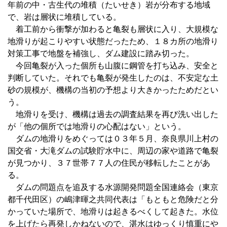
年前の中・古生代の堆積（たいせき）岩が分布する地域
で、岩は層状に堆積している。
着工前から衝撃が加わると亀裂も層状に入り、大規模な
地滑りが起こりやすい状態だったため、１８カ所の地滑り
対策工事で地盤を補強し、ダム建設に踏み切った。
今回亀裂が入った個所も山腹に鋼管を打ち込み、安全と
判断していた。それでも亀裂が発生したのは、不安定な土
砂の規模が、機構の当初の予想より大きかったためだとい
う。
地滑りを受け、機構は過去の調査結果を再び洗い出した
が「他の個所では地滑りの心配はない」という。
ダムの地滑りをめぐっては０３年５月、奈良県川上村の
国交省・大滝ダムの試験貯水中に、周辺の家や道路で亀裂
が見つかり、３７世帯７７人の住民が移転したことがあ
る。
ダムの問題点を追及する水源開発問題全国連絡会（東京
都千代田区）の嶋津暉之共同代表は「もともと危険だと分
かっていた場所で、地滑りは起きるべくして起きた。水位
を上げたら再発しかねないので、湛水はゆっくり慎重にや