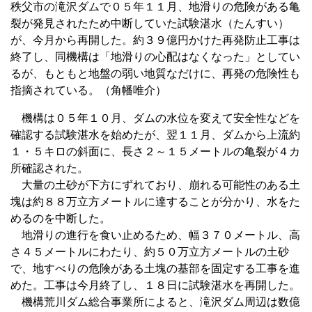
秩父市の滝沢ダムで０５年１１月、地滑りの危険がある亀
裂が発見されたため中断していた試験湛水（たんすい）
が、今月から再開した。約３９億円かけた再発防止工事は
終了し、同機構は「地滑りの心配はなくなった」としてい
るが、もともと地盤の弱い地質なだけに、再発の危険性も
指摘されている。（角幡唯介）
機構は０５年１０月、ダムの水位を変えて安全性などを
確認する試験湛水を始めたが、翌１１月、ダムから上流約
１・５キロの斜面に、長さ２～１５メートルの亀裂が４カ
所確認された。
大量の土砂が下方にずれており、崩れる可能性のある土
塊は約８８万立方メートルに達することが分かり、水をた
めるのを中断した。
地滑りの進行を食い止めるため、幅３７０メートル、高
さ４５メートルにわたり、約５０万立方メートルの土砂
で、地すべりの危険がある土塊の基部を固定する工事を進
めた。工事は今月終了し、１８日に試験湛水を再開した。
機構荒川ダム総合事業所によると、滝沢ダム周辺は数億