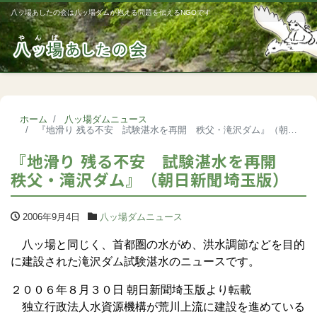
八ッ場あしたの会は八ッ場ダムが抱える問題を伝えるNGOです
Me
ホーム
八ッ場ダムニュース
『地滑り 残る不安 試験湛水を再開 秩父・滝沢ダム』（朝日新聞埼玉版）
『地滑り 残る不安 試験湛水を再開
秩父・滝沢ダム』（朝日新聞埼玉版）
2006年9月4日
八ッ場ダムニュース
八ッ場と同じく、首都圏の水がめ、洪水調節などを目的
に建設された滝沢ダム試験湛水のニュースです。
２００６年８月３０日 朝日新聞埼玉版より転載
独立行政法人水資源機構が荒川上流に建設を進めている