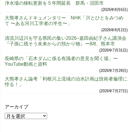
浄水場の移転更新を５年間延長 群馬・沼田市
2026年8月6日
大熊孝さんドキュメンタリー NHK「川とひとをみつめ
て 〜ある河川工学者の半生〜」
2026年8月2日
清流川辺川を守る県民の集い2026−嘉田由紀子さん講演会
『子孫に残そう未来からの預かり物』ー8/8、熊本市
2026年7月31日
長崎県の「石木ダムに係る有識者の意見を聞く場」ー
YouTube動画と資料
2026年7月29日
大熊孝さん論考「利根川上流域の治水計画は技術者倫理に
悖る！」
2026年7月27日
アーカイブ