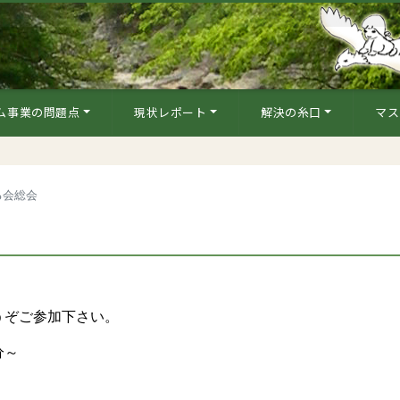
ム事業の問題点
現状レポート
解決の糸口
マス
る会総会
うぞご参加下さい。
分～