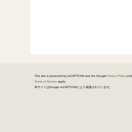
This site is protected by reCAPTCHA and the Google
Privacy Policy
and
Terms of Service
apply.
。
本サイトはGoogle reCAPTCHAにより保護されています