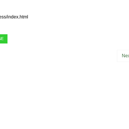
ess/index.html
NE
Nex