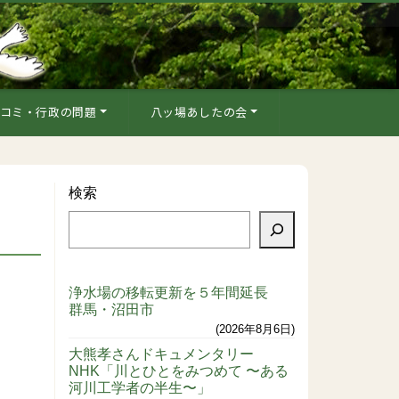
コミ・行政の問題
八ッ場あしたの会
検索
浄水場の移転更新を５年間延長
群馬・沼田市
2026年8月6日
大熊孝さんドキュメンタリー
NHK「川とひとをみつめて 〜ある
河川工学者の半生〜」