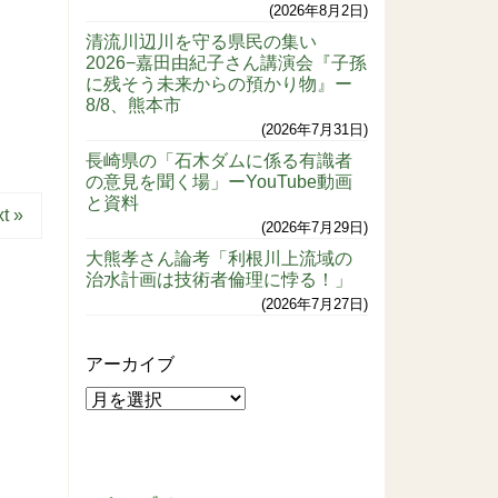
2026年8月2日
清流川辺川を守る県民の集い
2026−嘉田由紀子さん講演会『子孫
に残そう未来からの預かり物』ー
8/8、熊本市
2026年7月31日
長崎県の「石木ダムに係る有識者
の意見を聞く場」ーYouTube動画
と資料
t »
2026年7月29日
大熊孝さん論考「利根川上流域の
治水計画は技術者倫理に悖る！」
2026年7月27日
アーカイブ