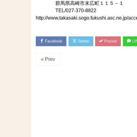
群馬県高崎市末広町１１５－１
TEL/027-370-8822
http://www.takasaki.sogo.fukushi.asc.ne.jp/acc
Facebook
Twitter
Pocket
LI
« Prev