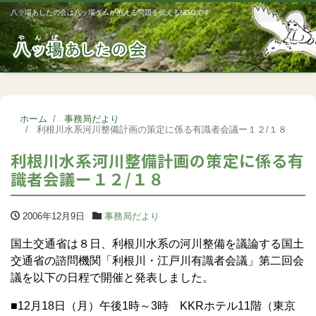
八ッ場あしたの会は八ッ場ダムが抱える問題を伝えるNGOです
Me
ホーム
事務局だより
利根川水系河川整備計画の策定に係る有識者会議ー１２/１８
利根川水系河川整備計画の策定に係る有
識者会議ー１２/１８
2006年12月9日
事務局だより
国土交通省は８日、利根川水系の河川整備を議論する国土
交通省の諮問機関「利根川・江戸川有識者会議」第二回会
議を以下の日程で開催と発表しました。
■12月18日（月）午後1時～3時 KKRホテル11階（東京