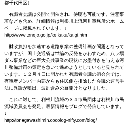
都千代田区）
有識者会議は公開で開催され、傍聴も可能です。注意事
項なども含め、詳細情報は利根川上流河川事務所のホーム
ページに掲載されています。↓
http://www.tonejo.go.jp/keikaku/kaigi.htm
財政負担を加速する道路事業の整備計画が問題となって
いますが、国土交通省は世論の反発をかわすため、八ッ場
ダム事業などの巨大公共事業の現状にお墨付きを与える河
川整備計画の策定も急いで進めようとしていると見られて
います。１２月４日に開かれた有識者会議の初会合では、
有識者メンバー内部からも住民側を排除した会議の運営手
法に異論が噴出。波乱含みの幕開けとなりました。
これに対して、利根川流域の３４市民団体は利根川市民
流域委員会を発足。最新情報をブログで発信しています。
↓
http://tonegawashimin.cocolog-nifty.com/blog/