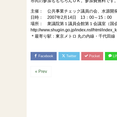
市民の参加ももちろんＯＫ。参加費無料です
主催： 公共事業チェック議員の会、水源開
日時： 2007年2月14日 13：00～15：00
場所： 衆議院第１議員会館第１会議室（国会
http://www.shugiin.go.jp/index.nsf/html/index
＊最寄り駅：東京メトロ 丸の内線・千代田
Facebook
Twitter
Pocket
LI
« Prev