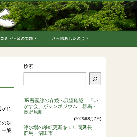
コミ・行政の問題
八ッ場あしたの会
検索
JR吾妻線の存続へ展望確認 「い
かす会」がシンポジウム 群馬・
開かれ
長野原町
2026年8月7日
民の対
浄水場の移転更新を５年間延長
。一般
群馬・沼田市