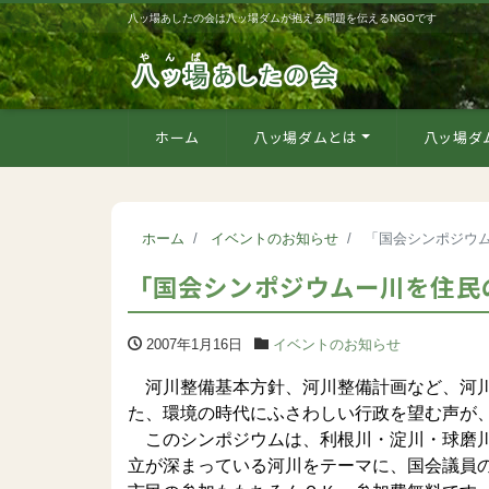
八ッ場あしたの会は八ッ場ダムが抱える問題を伝えるNGOです
ホーム
八ッ場ダムとは
八ッ場ダ
ホーム
イベントのお知らせ
「国会シンポジウム
「国会シンポジウムー川を住民の
2007年1月16日
イベントのお知らせ
河川整備基本方針、河川整備計画など、河川
た、環境の時代にふさわしい行政を望む声が
このシンポジウムは、利根川・淀川・球磨川
立が深まっている河川をテーマに、国会議員