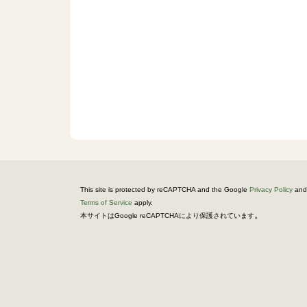
This site is protected by reCAPTCHA and the Google
Privacy Policy
and
Terms of Service
apply.
。
本サイトはGoogle reCAPTCHAにより保護されています