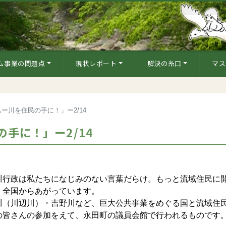
ム事業の問題点
現状レポート
解決の糸口
マス
ー川を住民の手に！」ー2/14
手に！」ー2/14
行政は私たちになじみのない言葉だらけ。もっと流域住民に
、全国からあがっています。
（川辺川）・吉野川など、巨大公共事業をめぐる国と流域住
の皆さんの参加をえて、永田町の議員会館で行われるものです