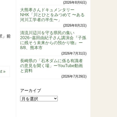
2026年8月6日
大熊孝さんドキュメンタリー
NHK「川とひとをみつめて 〜ある
河川工学者の半生〜」
2026年8月2日
清流川辺川を守る県民の集い
駅」前
2026−嘉田由紀子さん講演会『子孫
に残そう未来からの預かり物』ー
8/8、熊本市
2026年7月31日
長崎県の「石木ダムに係る有識者
の意見を聞く場」ーYouTube動画
と資料
t »
2026年7月29日
アーカイブ