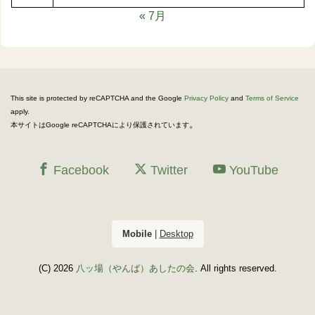
« 7月
This site is protected by reCAPTCHA and the Google
Privacy Policy
and
Terms of Service
apply.
。
本サイトはGoogle reCAPTCHAにより保護されています
Facebook
Twitter
YouTube
Mobile
|
Desktop
(C) 2026
八ッ場（やんば）あしたの会
. All rights reserved.