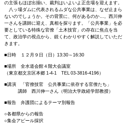
の主張もほぼ出揃い、裁判はいよいよ正念場を迎えます。
八ッ場ダムに代表されるムダな公共事業は、なぜ止まら
ないのでしょうか。その背景に、何があるのか…。西川伸
一さんを講師に迎え、真相を探ります。「公共事業」を必
要としている特殊な官僚「土木技官」の存在に焦点を当
て、政治学の視点から、鋭くわかりやすく解説していただ
きます。
■日時 １２月９日（日）13:30～16:30
■場所 全水道会館４階大会議室
（東京都文京区本郷 1-4-1 TEL 03-3816-4196）
■講演 「官僚技官 公共事業に依存する官僚たち」
講師 西川伸一さん（明治大学政経学部教授）
■報告 弁護団によるテーマ別報告
○各都県からの報告
○集会アピール採択