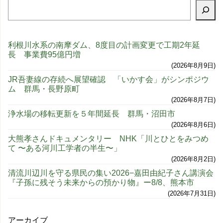
利根川水系の南摩ダム、8度目の計画変更で工期2年延
長 事業費95億円増
2026年8月9日
JR吾妻線の存続へ展望確認 「いかす会」がシンポジウ
ム 群馬・長野原町
2026年8月7日
浄水場の移転更新を５年間延長 群馬・沼田市
2026年8月6日
大熊孝さんドキュメンタリー NHK「川とひとをみつめ
て 〜ある河川工学者の半生〜」
2026年8月2日
清流川辺川を守る県民の集い2026−嘉田由紀子さん講演会
『子孫に残そう未来からの預かり物』ー8/8、熊本市
2026年7月31日
アーカイブ