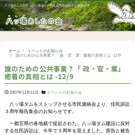
八ッ場あしたの会は八ッ場ダムが抱える問題を伝えるNGOです
Me
ホーム
イベントのお知らせ
誰のための公共事業？「 政・官・業」癒着の真相とは -12/9
誰のための公共事業？「 政・官・業」
癒着の真相とは -12/9
2007年11月11日
イベントのお知らせ
八ッ場ダムをストップさせる市民連絡会より、住民訴訟
３周年報告集会のお知らせです。
一都五県の各地裁で提起された、八ッ場ダム建設に反対
する住民訴訟は、今年で３周年を迎えました。原告と被告