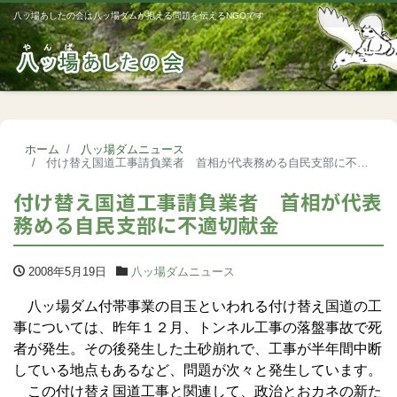
八ッ場あしたの会は八ッ場ダムが抱える問題を伝えるNGOです
Me
ホーム
八ッ場ダムニュース
付け替え国道工事請負業者 首相が代表務める自民支部に不適切献金
付け替え国道工事請負業者 首相が代表
務める自民支部に不適切献金
2008年5月19日
八ッ場ダムニュース
八ッ場ダム付帯事業の目玉といわれる付け替え国道の工
事については、昨年１２月、トンネル工事の落盤事故で死
者が発生。その後発生した土砂崩れで、工事が半年間中断
している地点もあるなど、問題が次々と発生しています。
この付け替え国道工事と関連して、政治とおカネの新た