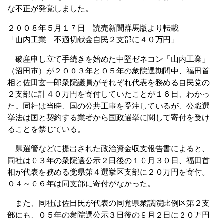
な不正が発覚しました。
２００８年５月１７日 読売新聞群馬版より転載
「山内工業 不適切献金自民２支部に４０万円」
破産申し立て手続きを始めた中堅ゼネコン「山内工業」
（沼田市）が２００３年と０５年の衆院選期間中、福田首
相と佐田玄一郎衆院議員がそれぞれ代表を務める自民党の
２支部に計４０万円を寄付していたことが１６日、わかっ
た。同社は当時、国の公共工事を受注しているが、公職選
挙法は国と契約する業者から国政選挙に関して寄付を受け
ることを禁じている。
県選管などに提出された政治資金収支報告書によると、
同社は０３年の衆院選公示２日後の１０月３０日、福田首
相が代表を務める党県第４選挙区支部に２０万円を寄付。
０４～０６年は同支部に寄付がなかった。
また、同社は佐田氏が代表の同党県衆議院比例区第２支
部にも、０５年の衆院選公示３日後の９月２日に２０万円