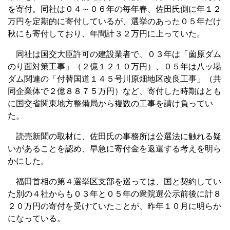
を寄付。同社は０４～０６年の毎年春、佐田氏側に年１２
万円を定期的に寄付しているが、選挙のあった０５年だけ
秋にも寄付しており、年間計３２万円に上っていた。
同社は国交大臣許可の建設業者で、０３年は「薗原ダム
のり面対策工事」（２億１２１０万円）、０５年は八ッ場
ダム関連の「付替国道１４５号川原畑地区改良工事」（共
同企業体で２億８８７５万円）など、寄付した時期はとも
に国交省関東地方整備局から複数の工事を請け負ってい
た。
読売新聞の取材に、佐田氏の事務所は公選法に触れる疑
いがあることを認め、早急に寄付金を返還する考えを明ら
かにした。
福田首相の第４選挙区支部を巡っては、国と契約してい
た別の４社からも０３年と０５年の衆院選公示前後に計８
２０万円の寄付を受けていたことが、昨年１０月に明らか
になっている。