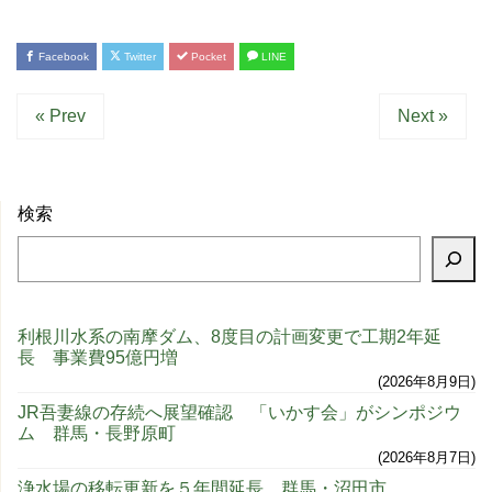
Facebook
Twitter
Pocket
LINE
« Prev
Next »
検索
利根川水系の南摩ダム、8度目の計画変更で工期2年延
長 事業費95億円増
2026年8月9日
JR吾妻線の存続へ展望確認 「いかす会」がシンポジウ
ム 群馬・長野原町
2026年8月7日
浄水場の移転更新を５年間延長 群馬・沼田市