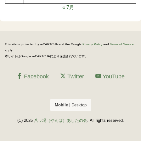
« 7月
This site is protected by reCAPTCHA and the Google
Privacy Policy
and
Terms of Service
apply.
。
本サイトはGoogle reCAPTCHAにより保護されています
Facebook
Twitter
YouTube
Mobile
|
Desktop
(C) 2026
八ッ場（やんば）あしたの会
. All rights reserved.