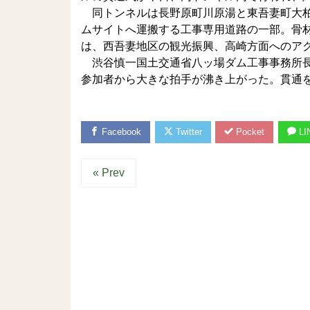
同トンネルは長野原町川原湯と東吾妻町大柏
ムサイトへ運搬する工事専用道路の一部。骨
は、西吾妻地区の観光振興、高崎方面へのア
渋谷慎一国土交通省八ッ場ダム工事事務所長
参加者から大きな拍手が沸き上がった。貫通
Facebook
Twitter
Pocket
LI
« Prev