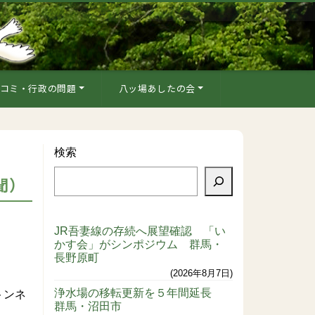
コミ・行政の問題
八ッ場あしたの会
検索
聞）
JR吾妻線の存続へ展望確認 「い
かす会」がシンポジウム 群馬・
長野原町
2026年8月7日
浄水場の移転更新を５年間延長
トンネ
群馬・沼田市