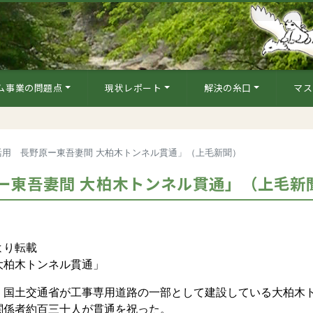
ム事業の問題点
現状レポート
解決の糸口
マス
活用 長野原ー東吾妻間 大柏木トンネル貫通」（上毛新聞）
ー東吾妻間 大柏木トンネル貫通」（上毛新
より転載
大柏木トンネル貫通」
国土交通省が工事専用道路の一部として建設している大柏木
関係者約百三十人が貫通を祝った。