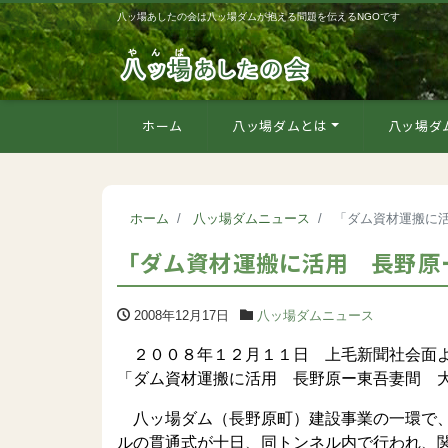
八ッ場あしたの会は八ッ場ダムが抱える問題を伝えるNGOです
ホーム
八ッ場ダムとは
八ッ場ダ
ホーム
八ッ場ダムニュース
「ダム資材運搬に
「ダム資材運搬に活用 長野原
2008年12月17日
八ッ場ダムニュース
２００８年１２月１１日 上毛新聞社会面
「ダム資材運搬に活用 長野原ー東吾妻間 
八ッ場ダム（長野原町）建設事業の一環で、
ルの貫通式が十日、同トンネル内で行われ、