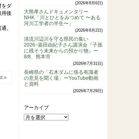
2026年8月6日
材をダ
大熊孝さんドキュメンタリー
供用後
NHK「川とひとをみつめて 〜ある
河川工学者の半生〜」
貫通。
2026年8月2日
清流川辺川を守る県民の集い
2026−嘉田由紀子さん講演会『子孫
に残そう未来からの預かり物』ー
8/8、熊本市
2026年7月31日
長崎県の「石木ダムに係る有識者
t »
の意見を聞く場」ーYouTube動画
と資料
2026年7月29日
アーカイブ