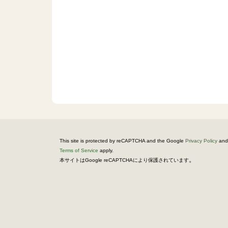
This site is protected by reCAPTCHA and the Google
Privacy Policy
and
Terms of Service
apply.
。
本サイトはGoogle reCAPTCHAにより保護されています