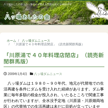
八ッ場あしたの会は八ッ場ダムが抱える問題を伝えるNGOです
Me
ホーム
八ッ場ダムニュース
「川原湯で４０年料理店閉店」（読売新聞群馬版）
「川原湯で４０年料理店閉店」（読売新
聞群馬版）
2009年1月4日
八ッ場ダムニュース
八ッ場ダムは１９８０～９０年代、地元が代替地での生
活再建を条件にダムを受け入れた経緯があります。ダム事
業に毎年多額の税金が投入され、いたるところで関連工事
が行われていますが、全水没予定地（川原湯・川原畑両地
区）の代替地での生活再建は未だに目処が立っていませ