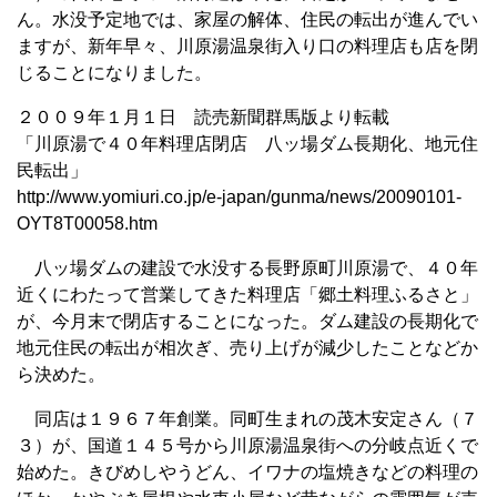
ん。水没予定地では、家屋の解体、住民の転出が進んでい
ますが、新年早々、川原湯温泉街入り口の料理店も店を閉
じることになりました。
２００９年１月１日 読売新聞群馬版より転載
「川原湯で４０年料理店閉店 八ッ場ダム長期化、地元住
民転出」
http://www.yomiuri.co.jp/e-japan/gunma/news/20090101-
OYT8T00058.htm
八ッ場ダムの建設で水没する長野原町川原湯で、４０年
近くにわたって営業してきた料理店「郷土料理ふるさと」
が、今月末で閉店することになった。ダム建設の長期化で
地元住民の転出が相次ぎ、売り上げが減少したことなどか
ら決めた。
同店は１９６７年創業。同町生まれの茂木安定さん（７
３）が、国道１４５号から川原湯温泉街への分岐点近くで
始めた。きびめしやうどん、イワナの塩焼きなどの料理の