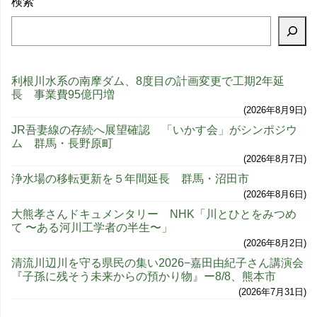
検索
利根川水系の南摩ダム、8度目の計画変更で工期2年延
長 事業費95億円増
2026年8月9日
JR吾妻線の存続へ展望確認 「いかす会」がシンポジウ
ム 群馬・長野原町
2026年8月7日
浄水場の移転更新を５年間延長 群馬・沼田市
2026年8月6日
大熊孝さんドキュメンタリー NHK「川とひとをみつめ
て 〜ある河川工学者の半生〜」
2026年8月2日
清流川辺川を守る県民の集い2026−嘉田由紀子さん講演会
『子孫に残そう未来からの預かり物』ー8/8、熊本市
2026年7月31日