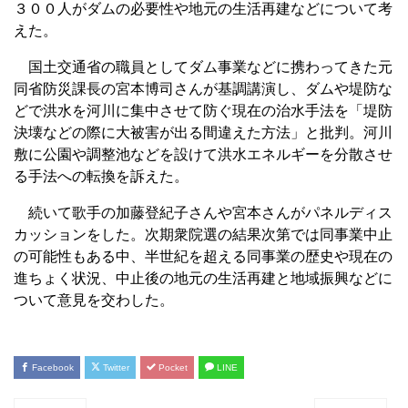
３００人がダムの必要性や地元の生活再建などについて考
えた。
国土交通省の職員としてダム事業などに携わってきた元
同省防災課長の宮本博司さんが基調講演し、ダムや堤防な
どで洪水を河川に集中させて防ぐ現在の治水手法を「堤防
決壊などの際に大被害が出る間違えた方法」と批判。河川
敷に公園や調整池などを設けて洪水エネルギーを分散させ
る手法への転換を訴えた。
続いて歌手の加藤登紀子さんや宮本さんがパネルディス
カッションをした。次期衆院選の結果次第では同事業中止
の可能性もある中、半世紀を超える同事業の歴史や現在の
進ちょく状況、中止後の地元の生活再建と地域振興などに
ついて意見を交わした。
Facebook
Twitter
Pocket
LINE