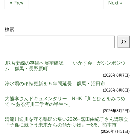
« Prev
Next »
検索
JR吾妻線の存続へ展望確認 「いかす会」がシンポジウ
ム 群馬・長野原町
2026年8月7日
浄水場の移転更新を５年間延長 群馬・沼田市
2026年8月6日
大熊孝さんドキュメンタリー NHK「川とひとをみつめ
て 〜ある河川工学者の半生〜」
2026年8月2日
清流川辺川を守る県民の集い2026−嘉田由紀子さん講演会
『子孫に残そう未来からの預かり物』ー8/8、熊本市
2026年7月31日