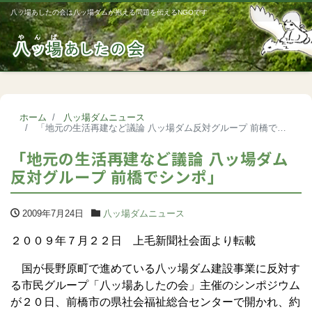
八ッ場あしたの会は八ッ場ダムが抱える問題を伝えるNGOです
Me
ホーム
八ッ場ダムニュース
「地元の生活再建など議論 八ッ場ダム反対グループ 前橋でシンポ」
「地元の生活再建など議論 八ッ場ダム
反対グループ 前橋でシンポ」
2009年7月24日
八ッ場ダムニュース
２００９年７月２２日 上毛新聞社会面より転載
国が長野原町で進めている八ッ場ダム建設事業に反対す
る市民グループ「八ッ場あしたの会」主催のシンポジウム
が２０日、前橋市の県社会福祉総合センターで開かれ、約