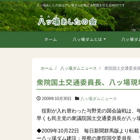
八ッ場あしたの会は八ッ場ダムが抱える問題を伝えるNGOです
ホーム
八ッ場ダムとは
八ッ場ダ
ホーム
八ッ場ダムニュース
衆院国土交通委員
衆院国土交通委員長、八ッ場現
2009年10月30日
八ッ場ダムニュース
役割が入れ替わった与野党の国会論戦は、年
早くも民主党の衆議院国土交通委員長が八ッ
◆2009年10月22日 毎日新聞群馬版より転載
ー八ッ場ダム建設：視察の衆院国交委員長、