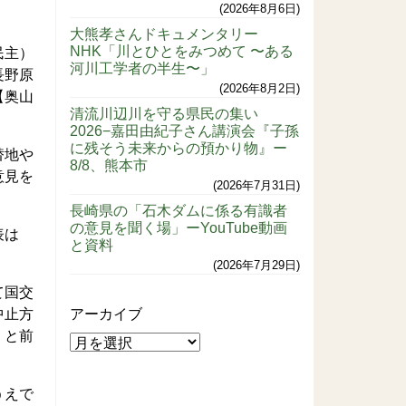
2026年8月6日
大熊孝さんドキュメンタリー
NHK「川とひとをみつめて 〜ある
民主）
河川工学者の半生〜」
長野原
2026年8月2日
【奥山
清流川辺川を守る県民の集い
2026−嘉田由紀子さん講演会『子孫
に残そう未来からの預かり物』ー
替地や
8/8、熊本市
意見を
2026年7月31日
長崎県の「石木ダムに係る有識者
の意見を聞く場」ーYouTube動画
表は
と資料
2026年7月29日
て国交
中止方
アーカイブ
」と前
うえで