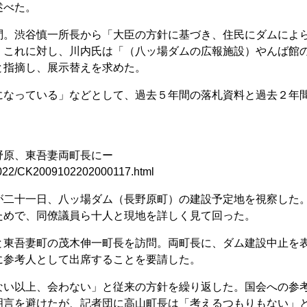
述べた。
。渋谷慎一所長から「大臣の方針に基づき、住民にダムによ
。これに対し、川内氏は「（八ッ場ダムの広報施設）やんば館
と指摘し、展示替えを求めた。
なっている」などとして、過去５年間の落札資料と過去２年
野原、東吾妻両町長にー
091022/CK2009102202000117.html
二十一日、八ッ場ダム（長野原町）の建設予定地を視察した
ためで、同僚議員ら十人と現地を詳しく見て回った。
東吾妻町の茂木伸一町長を訪問。両町長に、ダム建設中止を
に参考人として出席することを要請した。
い以上、会わない」と従来の方針を繰り返した。国会への参
明言を避けたが、記者団に高山町長は「考えるつもりもない」