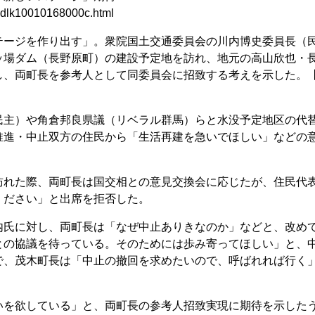
2ddlk10010168000c.html
ージを作り出す」。衆院国土交通委員会の川内博史委員長（
ッ場ダム（長野原町）の建設予定地を訪れ、地元の高山欣也・
し、両町長を参考人として同委員会に招致する考えを示した。
主）や角倉邦良県議（リベラル群馬）らと水没予定地区の代
推進・中止双方の住民から「生活再建を急いでほしい」などの
れた際、両町長は国交相との意見交換会に応じたが、住民代
ください」と出席を拒否した。
氏に対し、両町長は「なぜ中止ありきなのか」などと、改め
との協議を待っている。そのためには歩み寄ってほしい」と、
で、茂木町長は「中止の撤回を求めたいので、呼ばれれば行く
を欲している」と、両町長の参考人招致実現に期待を示した