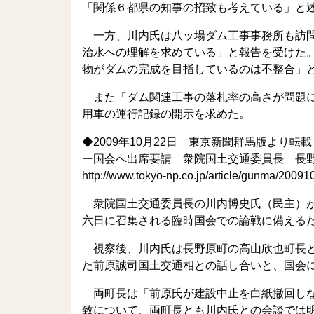
「関係６都県の知事の招致も考えている」と
一方、川内氏は八ッ場ダム工事事務所も訪問
治水への理解を求めている」と報告を受けた
物がダムの完成を目指しているのは不整合」
また「ダム関連工事の落札率の高さが問題に
用車の運行記録の開示を求めた。
◆2009年10月22日 東京新聞群馬版より転載
ー国会へ出席要請 衆院国土交通委員長 長
http://www.tokyo-np.co.jp/article/gunma/20
衆院国土交通委員長の川内博史氏（民主）が
六日に召集される臨時国会での論戦に備える
視察後、川内氏は長野原町の高山欣也町長と
た前原誠司国土交通相との話し合いと、国会
両町長は「前原氏が建設中止を白紙撤回しな
致について、両町長とも川内氏との会談では