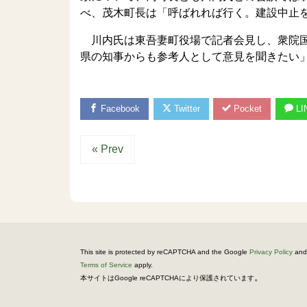
べ、茂木町長は「呼ばれれば行く。建設中止
川内氏は東吾妻町役場で記者会見し、衆院国
県の知事からも参考人として意見を聞きたい
Facebook
Twitter
Pocket
LI
« Prev
This site is protected by reCAPTCHA and the Google
Privacy Policy
and
Terms of Service
apply.
。
本サイトはGoogle reCAPTCHAにより保護されています