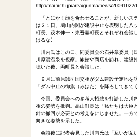
http://mainichi.jp/area/gunma/news/2009102
「とにかく顔を合わせることが、新しいステ
は２１日、鳩山内閣が建設中止を表明した八
町長、茂木伸一・東吾妻町長とそれぞれ会談
はるな】
川内氏はこの日、同委員会の石井章委員（民
川原湯温泉を視察。旅館や商店を訪れ、建設
聴いた後、両町長と会談した。
９月に前原誠司国交相がダム建設予定地を訪
「ダム中止の御旗（みはた）を降ろしてきて
今回、委員会への参考人招致を打診した川内
相の姿勢を批判。高山町長は「私たちは大臣
針の撤回が必要との考えをにじませた。一方
向きな姿勢を示した。
会談後に記者会見した川内氏は「互いが互い