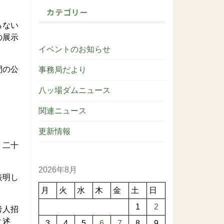
カテゴリー
らない
の展示
イベントのお知らせ
間の公
事務局だより
八ッ場ダムニュース
関連ニュース
更新情報
。二十
2026年8月
表明し
月
火
水
木
金
土
日
1
2
考人招
と述
3
4
5
6
7
8
9