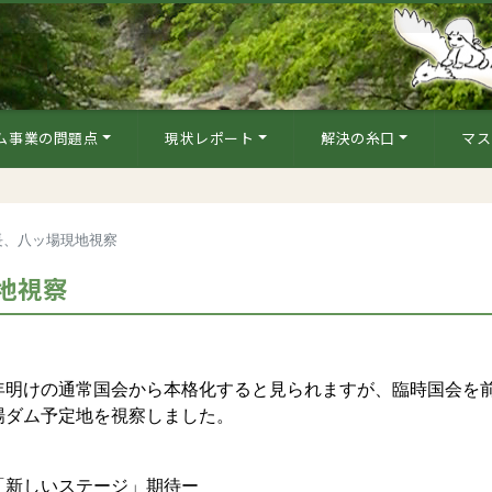
ム事業の問題点
現状レポート
解決の糸口
マス
長、八ッ場現地視察
地視察
明けの通常国会から本格化すると見られますが、臨時国会を
場ダム予定地を視察しました。
「新しいステージ」期待ー