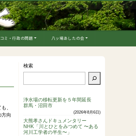
コミ・行政の問題
八ッ場あしたの会
検索
浄水場の移転更新を５年間延長
群馬・沼田市
ても、
2026年8月6日
の方向
大熊孝さんドキュメンタリー
NHK「川とひとをみつめて 〜ある
河川工学者の半生〜」