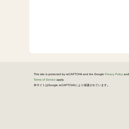
This site is protected by reCAPTCHA and the Google
Privacy Policy
and
Terms of Service
apply.
。
本サイトはGoogle reCAPTCHAにより保護されています