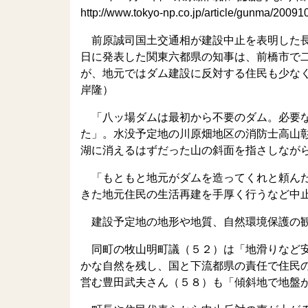
http://www.tokyo-np.co.jp/article/gunma/20
前原誠司国土交通相が建設中止を表明した長
日に発表した関東六都県の知事は、前橋市で
が、地元ではダム建設に反対する住民も少な
岸隆）
「八ッ場ダムは最初から不要のダム。必要な
た」。水没予定地の川原畑地区の消防士高山
湖に消えるはずだった山の斜面を指さしなが
「もともと地元がダムを造ってくれと頼んだ
きた地元住民の生活再建を手厚く行うなど中
建設予定地の地形や地質、自然環境保護の観
同町の牧山明町議（５２）は「地滑りなど安
かな自然を残し、国と下流都県の責任で住民
営む豊田武夫さん（５８）も「傾斜地で地盤