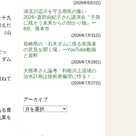
2026年8月2日
清流川辺川を守る県民の集い
2026−嘉田由紀子さん講演会『子孫
を十九
に残そう未来からの預かり物』ー
考えだ
8/8、熊本市
 （山
2026年7月31日
長崎県の「石木ダムに係る有識者
の意見を聞く場」ーYouTube動画
だっ
と資料
、ダム
2026年7月29日
大熊孝さん論考「利根川上流域の
治水計画は技術者倫理に悖る！」
重ねて
2026年7月27日
アーカイブ
ある豊
乳業を