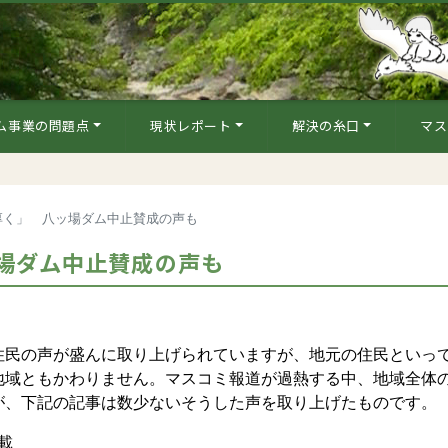
ム事業の問題点
現状レポート
解決の糸口
マス
厚く」 八ッ場ダム中止賛成の声も
場ダム中止賛成の声も
民の声が盛んに取り上げられていますが、地元の住民といっ
地域ともかわりません。マスコミ報道が過熱する中、地域全体
が、下記の記事は数少ないそうした声を取り上げたものです。
載