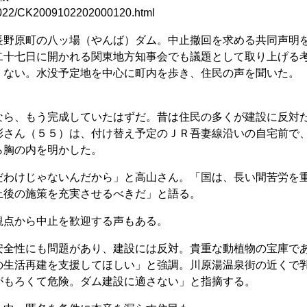
091022/CK2009102202000120.html
野原町の八ッ場（やんば）ダム。中止撤回を求める共同声明
二十七日に開かれる関東地方知事会でも議題として取り上げる
くない。水没予定地を中心に町内を歩き、住民の声を聞いた。
ら、もう完成していたはずだ。昔は住民の多くが建設に反対
彰さん（５５）は、付け替え予定のＪＲ吾妻線沿いの自宅前で
ら胸の内を明かした。
わけじゃないんだから」と高山さん。「国は、長い間苦労を
止後の施策を充実させるべきだ」と語る。
点から中止を歓迎する声もある。
全性にも問題があり、建設には反対。貴重な動植物の宝庫で
の生活再建を支援してほしい」と強調。川原湯温泉街の近くで
がもろくて危険。ダム建設に適さない」と指摘する。