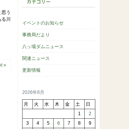
カテゴリー
と思う
ある川
イベントのお知らせ
事務局だより
八ッ場ダムニュース
関連ニュース
t »
更新情報
2026年8月
月
火
水
木
金
土
日
1
2
3
4
5
6
7
8
9