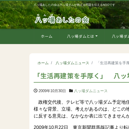
八ッ場あしたの会は八ッ場ダムが抱える問題を伝えるNGOです
ホーム
八ッ場ダムとは
八ッ場ダ
ホーム
八ッ場ダムニュース
「生活再建策を手
「生活再建策を手厚く」 八ッ
2009年10月30日
八ッ場ダムニュース
政権交代後、テレビ等で八ッ場ダム予定地住
様々な背景、立場、考えがあるのは、どこの
に反する意見は、なかなか表に出てきません
2009年10月22日 東京新聞群馬版記事より転