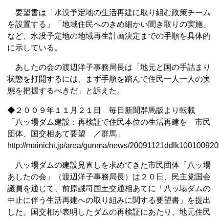
要望書は「水没予定地の生活再建に取り組む政策チーム
を設置する」「地域住民へのきめ細かい聞き取りの実施」
など、水没予定地の地域再生計画決定までの手順を具体的
に示している。
あしたの会の渡辺洋子事務局長は「地元と国の手詰まり
状態を打開するには、まず手順を踏んで住民一人一人の実
態を把握するべきだ」と訴えた。
◆２００９年１１月２１日 毎日新聞群馬版より転載
「八ッ場ダム建設：再検証で住民本位の生活再建を 市民
団体、国交相あて要望 ／群馬」
http://mainichi.jp/area/gunma/news/20091121ddlk100100920
八ッ場ダムの建設見直しを求めてきた市民団体「八ッ場
あしたの会」（渡辺洋子事務局長）は２０日、民主党国会
議員を通じて、前原誠司国土交通相あてに「八ッ場ダムの
中止に伴う生活再建への取り組みに関する要望書」を提出
した。国交相が表明したダムの再検証にあたり、地元住民