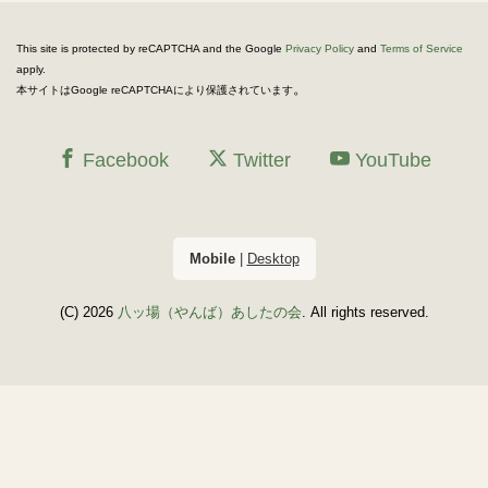
This site is protected by reCAPTCHA and the Google
Privacy Policy
and
Terms of Service
apply.
。
本サイトはGoogle reCAPTCHAにより保護されています
Facebook
Twitter
YouTube
Mobile
|
Desktop
(C) 2026
八ッ場（やんば）あしたの会
. All rights reserved.