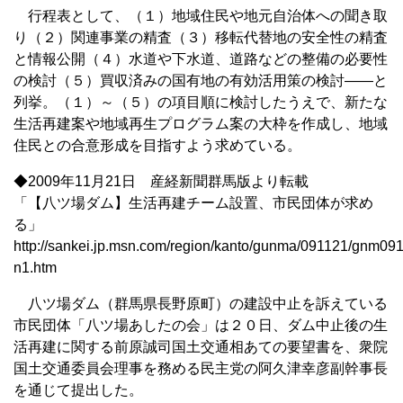
行程表として、（１）地域住民や地元自治体への聞き取
り（２）関連事業の精査（３）移転代替地の安全性の精査
と情報公開（４）水道や下水道、道路などの整備の必要性
の検討（５）買収済みの国有地の有効活用策の検討――と
列挙。（１）～（５）の項目順に検討したうえで、新たな
生活再建案や地域再生プログラム案の大枠を作成し、地域
住民との合意形成を目指すよう求めている。
◆2009年11月21日 産経新聞群馬版より転載
「【八ツ場ダム】生活再建チーム設置、市民団体が求め
る」
http://sankei.jp.msn.com/region/kanto/gunma/091121/gnm0
n1.htm
八ツ場ダム（群馬県長野原町）の建設中止を訴えている
市民団体「八ツ場あしたの会」は２０日、ダム中止後の生
活再建に関する前原誠司国土交通相あての要望書を、衆院
国土交通委員会理事を務める民主党の阿久津幸彦副幹事長
を通じて提出した。