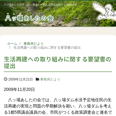
八ッ場あしたの会は八ッ場ダムが抱える問題を伝えるNGOです
Me
ホーム
事務局だより
生活再建への取り組みに関する要望書の提出
生活再建への取り組みに関する要望書の
提出
2009年11月21日
事務局だより
2009年11月20日
八ッ場あしたの会では、八ッ場ダム水没予定地住民の生
活再建の実現と問題の早期解決を願い、八ッ場ダムを考え
る1都5県議会議員の会、市民がつくる政策調査会と連名で