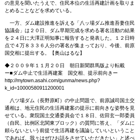
の意見を聞いたうえで、住民本位の生活再建計画を取りま
とめることなどを求めている。
一方、ダム建設推進を訴える「八ッ場ダム推進吾妻住民
協議会」は２０日、ダム早期完成を求める署名活動の結果
を２４日に大澤正明知事に報告すると発表した。１２日時
点で４万８３３６人分の署名が集まっており、今後、前原
国交相に提出する。【奥山はるな】
◆２００９年１１月２０日 朝日新聞群馬版より転載
ー■ダム中止で生活再建案 国交相、提示前向きー
http://mytown.asahi.com/gunma/news.php?
k_id=10000580911200001
八ツ場ダム（長野原町）の中止問題で、前原誠司国土交
通相は、地元住民の生活再建案の提示に前向きな姿勢を見
せている。衆院国土交通委員会で１８日、佐田玄一郎委員
（自民、比例区北関東ブロック）の質問に答え、「ダムに
頼らないという前提で生活再建を議論していいということ
であれば、我々はぜひお話をさせていただきたい」と述べ