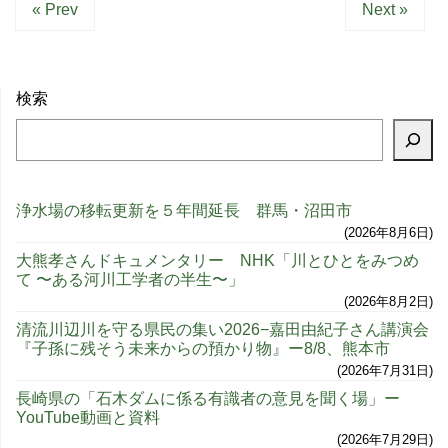
« Prev
Next »
検索
浄水場の移転更新を５年間延長 群馬・沼田市
2026年8月6日
大熊孝さんドキュメンタリー NHK「川とひとをみつめ
て 〜ある河川工学者の半生〜」
2026年8月2日
清流川辺川を守る県民の集い2026−嘉田由紀子さん講演会
『子孫に残そう未来からの預かり物』ー8/8、熊本市
2026年7月31日
長崎県の「石木ダムに係る有識者の意見を聞く場」ー
YouTube動画と資料
2026年7月29日