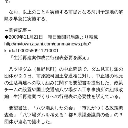
る。
なお、以上のことを実施する前提となる河川予定地の解
除を早急に実施する。
～関連記事～
◆2009年11月21日 朝日新聞群馬版より転載
http://mytown.asahi.com/gunma/news.php?
k_id=10000580911210001
「生活再建案作成に行程表必要を訴え」
八ツ場ダム（長野原町）の中止問題で、ダム見直し派の
団体が２０日、前原誠司国土交通相に対し、中止後の地元
の生活再建への取り組みに関する要望書を提出した。政策
チームの設置や国土交通省八ツ場ダム工事事務所の組織改
編、生活再建案づくりへの行程表の必要性を訴えている。
要望書は、「八ツ場あしたの会」「市民がつくる政策調
査会」「八ツ場ダムを考える１都５県議会議員の会」の３
団体が連名で提出した。