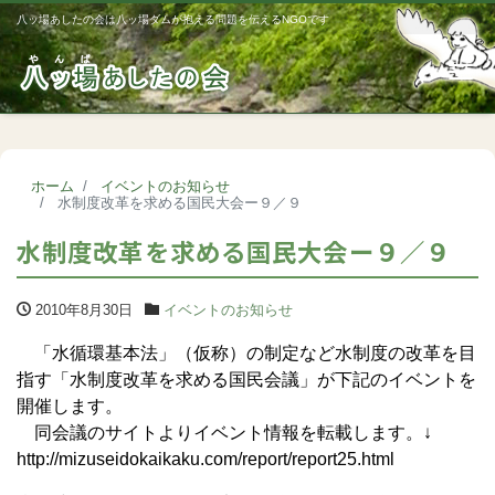
八ッ場あしたの会は八ッ場ダムが抱える問題を伝えるNGOです
Me
ホーム
イベントのお知らせ
水制度改革を求める国民大会ー９／９
水制度改革を求める国民大会ー９／９
2010年8月30日
イベントのお知らせ
「水循環基本法」（仮称）の制定など水制度の改革を目
指す「水制度改革を求める国民会議」が下記のイベントを
開催します。
同会議のサイトよりイベント情報を転載します。↓
http://mizuseidokaikaku.com/report/report25.html