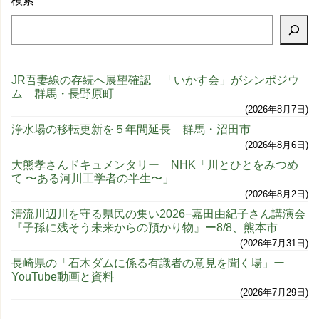
検索
JR吾妻線の存続へ展望確認 「いかす会」がシンポジウ
ム 群馬・長野原町
2026年8月7日
浄水場の移転更新を５年間延長 群馬・沼田市
2026年8月6日
大熊孝さんドキュメンタリー NHK「川とひとをみつめ
て 〜ある河川工学者の半生〜」
2026年8月2日
清流川辺川を守る県民の集い2026−嘉田由紀子さん講演会
『子孫に残そう未来からの預かり物』ー8/8、熊本市
2026年7月31日
長崎県の「石木ダムに係る有識者の意見を聞く場」ー
YouTube動画と資料
2026年7月29日