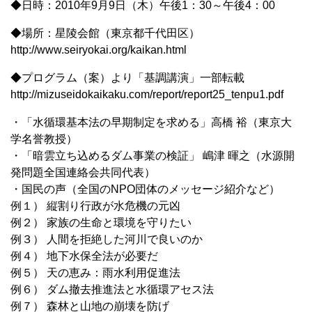
◆日時：2010年9月9日（木）午後1：30～午後4：00
◆場所：星陵会館（東京都千代田区）
http://www.seiryokai.org/kaikan.html
◆プログラム（案）より「基調講演」一部転載
http://mizuseidokaikaku.com/report/report25_tenpu1.pdf
・「水循環基本法の早期制定を求める」高橋 裕（東京大
学名誉教授）
・「暗雲立ち込めるダム事業の検証」 嶋津 暉之（水源開
発問題全国連絡会共同代表）
・国民の声（全国のNPO団体のメッセージ紹介など）
例１） 縦割り行政が水危機の元凶
例２） 家族の生命と環境を守りたい
例３） 人間を拒絶した河川で良いのか
例４） 地下水保全法が必要だ
例５） 天の恵み：雨水利用促進法
例６） ダム撤去推進法と水循環アセス法
例７） 森林と山地の崩壊を防げ