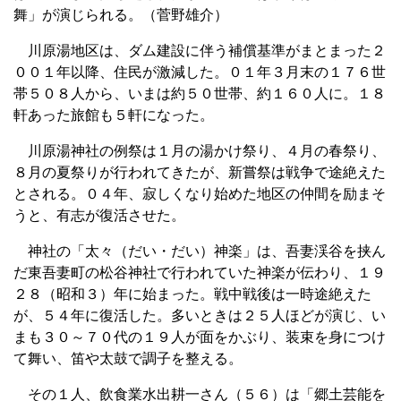
舞」が演じられる。（菅野雄介）
川原湯地区は、ダム建設に伴う補償基準がまとまった２
００１年以降、住民が激減した。０１年３月末の１７６世
帯５０８人から、いまは約５０世帯、約１６０人に。１８
軒あった旅館も５軒になった。
川原湯神社の例祭は１月の湯かけ祭り、４月の春祭り、
８月の夏祭りが行われてきたが、新嘗祭は戦争で途絶えた
とされる。０４年、寂しくなり始めた地区の仲間を励まそ
うと、有志が復活させた。
神社の「太々（だい・だい）神楽」は、吾妻渓谷を挟ん
だ東吾妻町の松谷神社で行われていた神楽が伝わり、１９
２８（昭和３）年に始まった。戦中戦後は一時途絶えた
が、５４年に復活した。多いときは２５人ほどが演じ、い
まも３０～７０代の１９人が面をかぶり、装束を身につけ
て舞い、笛や太鼓で調子を整える。
その１人、飲食業水出耕一さん（５６）は「郷土芸能を