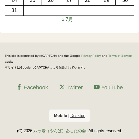
24
25
26
27
28
29
30
31
« 7月
This site is protected by reCAPTCHA and the Google
Privacy Policy
and
Terms of Service
apply.
。
本サイトはGoogle reCAPTCHAにより保護されています
Facebook
Twitter
YouTube
Mobile
|
Desktop
(C) 2026
八ッ場（やんば）あしたの会
. All rights reserved.