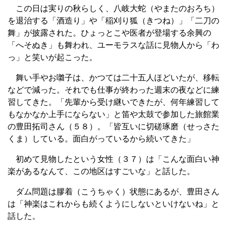
この日は実りの秋らしく、八岐大蛇（やまたのおろち）
を退治する「酒造り」や「稲刈り狐（きつね）」「二刀の
舞」が披露された。ひょっとこや医者が登場する余興の
「へそぬき」も舞われ、ユーモラスな話に見物人から「わ
っ」と笑いが起こった。
舞い手やお囃子は、かつては二十五人ほどいたが、移転
などで減った。それでも仕事が終わった週末の夜などに練
習してきた。「先輩から受け継いできたが、何年練習して
もなかなか上手にならない」と笛や太鼓で参加した旅館業
の豊田拓司さん（５８）。「皆互いに切磋琢磨（せっさた
くま）している。面白がっているから続いてきた」
初めて見物したという女性（３７）は「こんな面白い神
楽があるなんて、この地区はすごいな」と話した。
ダム問題は膠着（こうちゃく）状態にあるが、豊田さん
は「神楽はこれからも続くようにしないといけないね」と
話した。