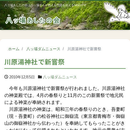
八ッ場あしたの会は八ッ場ダムが抱える問題を伝えるNGOです
Me
ホーム
八ッ場ダムニュース
川原湯神社で新嘗祭
川原湯神社で新嘗祭
2010年12月5日
八ッ場ダムニュース
今年も川原湯神社で新嘗祭が行われました。川原湯神社
の神楽殿では、4月の春祭りと11月のこの新嘗祭で地元民
による神楽が奉納されます。
川原湯神社の神楽は、昭和三年の春祭りのとき、吾妻町
（現・吾妻町）の松谷神社に御嶽流（東京都青梅市・御嶽
山の御嶽神社から伝わった）を奉納してもらったことがき