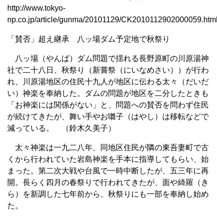
http://www.tokyo-
np.co.jp/article/gunma/20101129/CK2010112902000059.htm
「賛否」超え継承 八ッ場ダム予定地で秋祭り
八ッ場（やんば）ダム問題で揺れる長野原町の川原湯神
社で二十八日、秋祭り（新嘗祭（にいなめさい））が行わ
れ、川原湯地区の住民十九人が地区に伝わる太々（だいだ
い）神楽を奉納した。ダムの問題が地区を二分したときも
「お神楽には関係がない」と、問題への賛否を問わず住民
が続けてきたが、舞い手やお囃子（はやし）は移転などで
減っている。 （鈴木久美子）
太々神楽は一九二八年、同地区住民が隣の東吾妻町で古
くから行われていた岩島神楽を手本に指導してもらい、始
まった。第二次大戦や台風で一時中断したが、五三年に再
開。長らく四月の春祭りで行われてきたが、面や綺羅（き
ら）を新調した七年前から、秋祭りにも一部を奉納し始め
た。