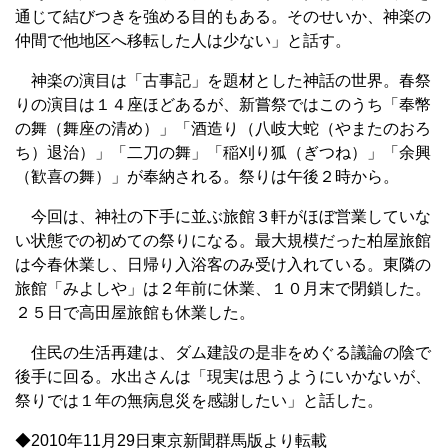
通じて結びつきを強める目的もある。そのせいか、神楽の
仲間で他地区へ移転した人は少ない」と話す。
神楽の演目は「古事記」を題材とした神話の世界。春祭
りの演目は１４座ほどあるが、新嘗祭ではこのうち「奉幣
の舞（舞座の清め）」「酒造り（八岐大蛇（やまたのおろ
ち）退治）」「二刀の舞」「稲刈り狐（ぎつね）」「余興
（歓喜の舞）」が奉納される。祭りは午後２時から。
今回は、神社の下手に並ぶ旅館３軒がほぼ営業していな
い状態での初めての祭りになる。最大規模だった柏屋旅館
は今春休業し、日帰り入浴客のみ受け入れている。東隣の
旅館「みよしや」は２年前に休業、１０月末で閉鎖した。
２５日で高田屋旅館も休業した。
住民の生活再建は、ダム建設の是非をめぐる議論の陰で
後手に回る。水出さんは「現実は思うようにいかないが、
祭りでは１年の無病息災を感謝したい」と話した。
◆2010年11月29日東京新聞群馬版より転載