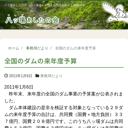
八ッ場あしたの会は八ッ場ダムが抱える問題を伝えるNGOです
Me
ホーム
事務局だより
全国のダムの来年度予算
全国のダムの来年度予算
2011年1月6日
事務局だより
2011年1月6日
昨年末、来年度の全国のダム事業の予算案が公表されま
した。
ダム本体建設の是非を検証する対象となっている２９ダ
ムの来年度予算の合計は、共同費（国費＋地方負担）３３
７億円、国費２０８億円です。このうち八ッ場ダムは共同