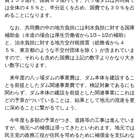
費１５３億円、国費６３億円です。八ッ場ダムは共同費で
は全体の４５％と、半分近くを占め、国費でも３０％を占
めることになります。
なお、共同費の中の地方負担には利水負担に対する国庫
補助金（水道の場合は厚生労働省から1/3～1/2の補助）
と、治水負担に対する地方交付税措置（総務省から４
５％、東京都のような不交付団体を除く）が含まれていま
すので、それらも含めた国費は上記の数字よりかなり大き
い数字になります。
来年度の八ッ場ダムの事業費は、ダム本体を建設するこ
とを前提としたダム関連事業費です。検証対象であるにも
関わらず、ダム本体の建設を前提とした関連事業にこれほ
どの予算がついていることは、結果として地元の混迷を更
に深めることに繋がるでしょう。
今年度も多額の予算がつき、道路等の工事は進んでいま
すが、地元への補償は滞ってきたといわれます。地元では
民主党の政務三役が住民を苛めるために補償金を支払わな