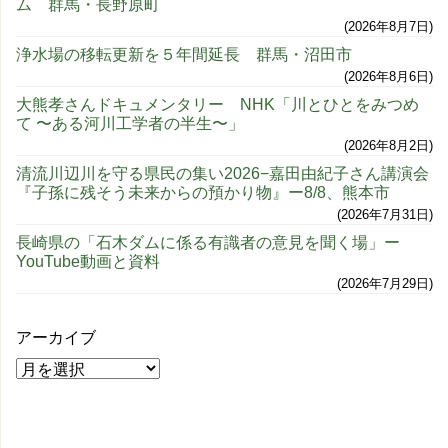
ム 群馬・長野原町
2026年8月7日
浄水場の移転更新を５年間延長 群馬・沼田市
2026年8月6日
大熊孝さんドキュメンタリー NHK「川とひとをみつめ
て 〜ある河川工学者の半生〜」
2026年8月2日
清流川辺川を守る県民の集い2026−嘉田由紀子さん講演会
『子孫に残そう未来からの預かり物』ー8/8、熊本市
2026年7月31日
長崎県の「石木ダムに係る有識者の意見を聞く場」ー
YouTube動画と資料
2026年7月29日
アーカイブ