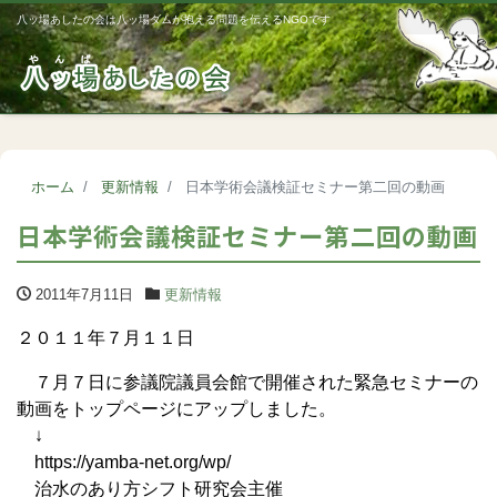
八ッ場あしたの会は八ッ場ダムが抱える問題を伝えるNGOです
Me
ホーム
更新情報
日本学術会議検証セミナー第二回の動画
日本学術会議検証セミナー第二回の動画
2011年7月11日
更新情報
２０１１年７月１１日
７月７日に参議院議員会館で開催された緊急セミナーの
動画をトップページにアップしました。
↓
https://yamba-net.org/wp/
治水のあり方シフト研究会主催