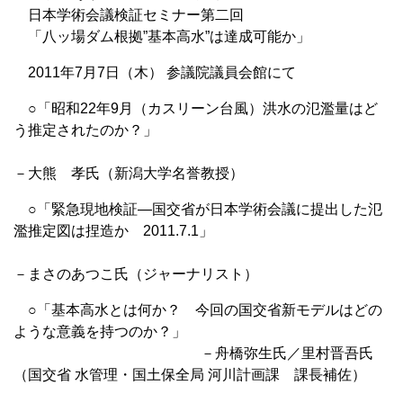
日本学術会議検証セミナー第二回
「八ッ場ダム根拠”基本高水”は達成可能か」
2011年7月7日（木） 参議院議員会館にて
○「昭和22年9月（カスリーン台風）洪水の氾濫量はど
う推定されたのか？」
－大熊 孝氏（新潟大学名誉教授）
○「緊急現地検証―国交省が日本学術会議に提出した氾
濫推定図は捏造か 2011.7.1」
－まさのあつこ氏（ジャーナリスト）
○「基本高水とは何か？ 今回の国交省新モデルはどの
ような意義を持つのか？」
－舟橋弥生氏／里村晋吾氏
（国交省 水管理・国土保全局 河川計画課 課長補佐）