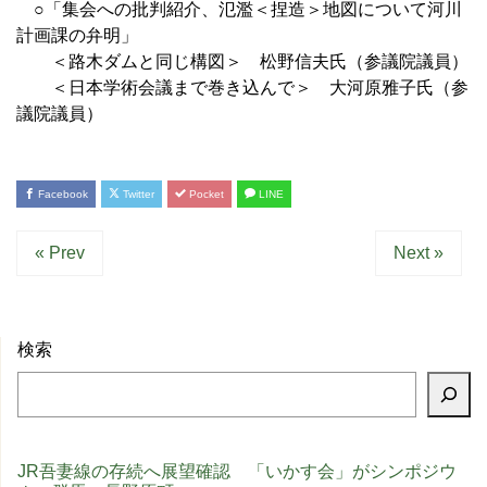
○「集会への批判紹介、氾濫＜捏造＞地図について河川
計画課の弁明」
＜路木ダムと同じ構図＞ 松野信夫氏（参議院議員）
＜日本学術会議まで巻き込んで＞ 大河原雅子氏（参
議院議員）
Facebook
Twitter
Pocket
LINE
« Prev
Next »
検索
JR吾妻線の存続へ展望確認 「いかす会」がシンポジウ