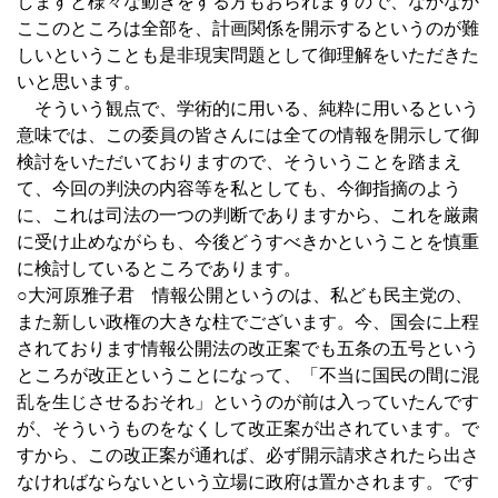
しますと様々な動きをする方もおられますので、なかなか
ここのところは全部を、計画関係を開示するというのが難
しいということも是非現実問題として御理解をいただきた
いと思います。
そういう観点で、学術的に用いる、純粋に用いるという
意味では、この委員の皆さんには全ての情報を開示して御
検討をいただいておりますので、そういうことを踏まえ
て、今回の判決の内容等を私としても、今御指摘のよう
に、これは司法の一つの判断でありますから、これを厳粛
に受け止めながらも、今後どうすべきかということを慎重
に検討しているところであります。
○大河原雅子君 情報公開というのは、私ども民主党の、
また新しい政権の大きな柱でございます。今、国会に上程
されております情報公開法の改正案でも五条の五号という
ところが改正ということになって、「不当に国民の間に混
乱を生じさせるおそれ」というのが前は入っていたんです
が、そういうものをなくして改正案が出されています。で
すから、この改正案が通れば、必ず開示請求されたら出さ
なければならないという立場に政府は置かされます。です