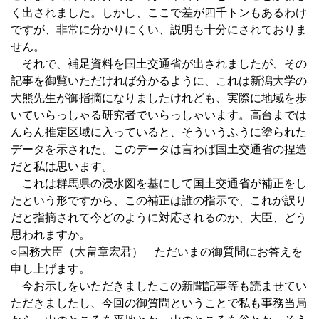
く出されました。しかし、ここで差が四千トンもあるわけ
ですが、非常に分かりにくい、説明も十分にされておりま
せん。
それで、補足資料を国土交通省が出されましたが、その
記事を御覧いただければ分かるように、これは新潟大学の
大熊先生が御指摘になりましたけれども、実際に地域を歩
いていらっしゃる研究者でいらっしゃいます。高台までは
んらん推定区域に入っていると、そういうふうに塗られた
データを示された。このデータは言わば国土交通省の捏造
だと私は思います。
これは群馬県の浸水図を基にして国土交通省が補正をし
たという形ですから、この補正は誰の指示で、これが誤り
だと指摘されて今どのように対応されるのか、大臣、どう
思われますか。
○国務大臣（大畠章宏君） ただいまの御質問にお答えを
申し上げます。
今お示しをいただきましたこの新聞記事等も読ませてい
ただきましたし、今回の御質問ということで私も事務当局