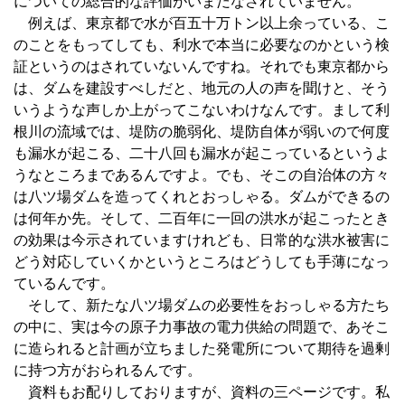
についての総合的な評価がいまだなされていません。
例えば、東京都で水が百五十万トン以上余っている、こ
のことをもってしても、利水で本当に必要なのかという検
証というのはされていないんですね。それでも東京都から
は、ダムを建設すべしだと、地元の人の声を聞けと、そう
いうような声しか上がってこないわけなんです。まして利
根川の流域では、堤防の脆弱化、堤防自体が弱いので何度
も漏水が起こる、二十八回も漏水が起こっているというよ
うなところまであるんですよ。でも、そこの自治体の方々
は八ツ場ダムを造ってくれとおっしゃる。ダムができるの
は何年か先。そして、二百年に一回の洪水が起こったとき
の効果は今示されていますけれども、日常的な洪水被害に
どう対応していくかというところはどうしても手薄になっ
ているんです。
そして、新たな八ツ場ダムの必要性をおっしゃる方たち
の中に、実は今の原子力事故の電力供給の問題で、あそこ
に造られると計画が立ちました発電所について期待を過剰
に持つ方がおられるんです。
資料もお配りしておりますが、資料の三ページです。私