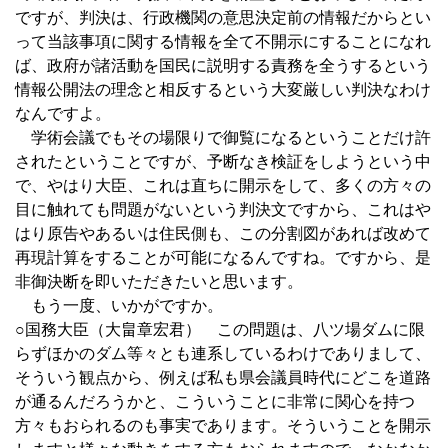
ですが、判決は、行政機関の意思決定前の情報だからとい
って当該事項に関する情報を全て不開示にすることになれ
ば、政府が諸活動を国民に説明する責務を全うするという
情報公開法の理念と相反するという大変厳しい判決なわけ
なんですよ。
学術会議でもその場限りで御覧になるということだけ許
されたということですが、予断なき検証をしようという中
で、やはり大臣、これは直ちに開示をして、多くの方々の
目に触れても問題がないという判決文ですから、これはや
はり原告やあるいは住民側も、この分割図があれば改めて
再現計算をすることが可能になるんですね。ですから、是
非御決断を即いただきたいと思います。
もう一度、いかがですか。
○国務大臣（大畠章宏君） この問題は、八ツ場ダムに限
らずほかのダム等々とも連系しているわけでありまして、
そういう観点から、例えば私も県会議員時代にどこを道路
が通るんだろうかと、こういうことに非常に関心を持つ
方々もおられるのも事実であります。そういうことを開示