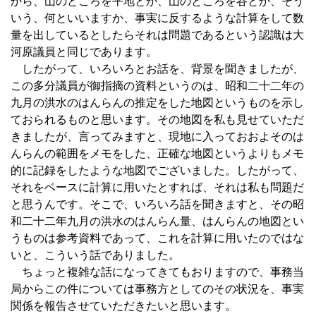
から、山のところを平地とか、山のところを谷とか、そう
いう、何といいますか、事実に反するような計算をして数
量を出しているとしたらそれは問題であるという認識は大
河原議員と同じであります。
したがって、いろいろとお話を、背景を聞きましたが、
この多分議員が御指摘の資料というのは、昭和二十二年の
九月の洪水のはんらんの推定をした地図というものを示し
ておられるものと思います。その地図を私も見せていただ
きましたが、言ってみますと、現地に入っておおよそのは
んらんの範囲をメモをした、正確な地図というよりもメモ
的に記録をしたような地図でございました。したがって、
それをベースに計算に用いたとすれば、それは私も問題だ
と思うんです。そこで、いろいろ話を聞きますと、その昭
和二十二年九月の洪水のはんらん量、はんらんの地図とい
うものは参考資料であって、これを計算に用いたのではな
いと、こういう話でありました。
ちょっと複雑な話になってきてもおりますので、事務当
局からこの件については事務方としてのその状況を、事実
関係を報告させていただきたいと思います。