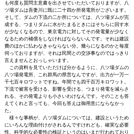
も何度も質問主意書を出させていただいておりますが、八
ツ場ダムは吾妻川に既に二十四か所発電所がございます。
そして、ダムの下流の二か所については、八ツ場ダムが完
成する、つまりダムに水がたまるときにはそちらに回す水
が少なくなるので、東京電力に対してその発電量が少なく
なるための補償をしなければならないんです。それは建設
費のほかに払わなきゃならない分。幾らになるのかと毎度
伺っておりますが、それは民間との交渉事なのではっきり
言えませんとおっしゃいます。
この資料を見ていただけば分かるように、八ツ場ダムの
八ツ場発電所、これ群馬の県営なんですが、出力が一万一
千七百キロワットですね。年間でも四千百万キロワット。
下流で被害を受ける、影響を受ける、つまり発電を減らさ
れる、その発電よりも小さいわけなんです。そのことも答
えてくれと言っても、今回も答えは御用意にならなかっ
た。
様々な事柄が、八ツ場ダムについては、建設というため
にいろんな理由付けがされるんですけれども、確実な必要
性、科学的な必要性の検証というのはいまだ行われており