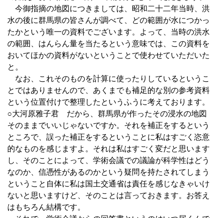
今御指摘の地図につきましては、昭和二十二年当時、洪
水の後に群馬県の皆さんが調べて、どの範囲が水につかっ
たかという唯一の資料でございます。よって、当時の洪水
の範囲、はんらん量を当たるという意味では、この資料を
おいてほかの資料がないということで使わせていただいた
と。
なお、これそのものを計算に使ったりしているというこ
とではありませんので、あくまでも補足的な別の参考資料
という位置付けで整理したというふうに考えております。
○大河原雅子君 だから、群馬県が作ったその浸水の地図
そのままでいいじゃないですか。それを補正をするという
ところで、誤った補正をするということに私はすごく恣意
的なものを感じますよ。それは私はすごく変だと思います
し、そのことによって、学術会議での議論が科学性はどう
なのか、信憑性があるのかという疑問を持たされてしまう
ということ自体に私は国土交通省は責任を感じなきゃいけ
ないと思いますけど、そのことは言っておきます。お答え
はもちろん結構です。