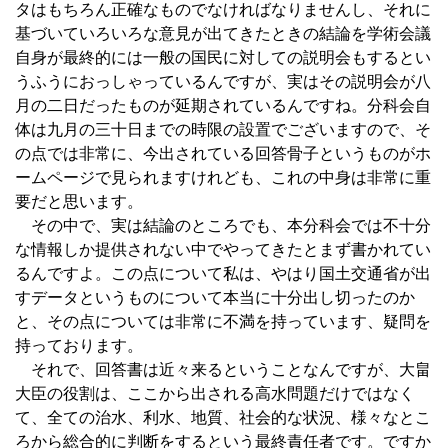
タはもちろん正確なものでなければなりませんし、それに
基づいていろいろな意見が出てきたときの結論を学術会議
自身が最終的には一般の国民に対しての説明会もするとい
うふうにおっしゃっているんですが、実はその説明会が八
月の二日だったものが延期されているんですね。分科会自
体は九月の三十日までの時限の設置でございますので、そ
の点では非常に、今出されている回答骨子というものがホ
ームページで見られますけれども、これの中身は非常に重
要だと思います。
その中で、実は結論のところでも、本分科会では不十分
な情報しか提供されない中でやってきたとまず書かれてい
るんですよ。この点について私は、やはり国土交通省が出
すデータというものについて本当に十分出し切ったのか
と、その点については非常に不満を持っています、疑問を
持っております。
それで、回答書は近々来るということなんですが、大畠
大臣の役割は、ここから出される高水問題だけではなく
て、全ての治水、利水、地質、社会的な状況、様々なとこ
ろから総合的に判断をするという最終責任者です。ですか