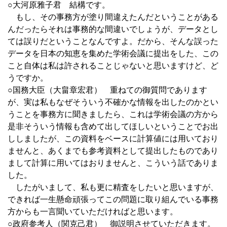
○大河原雅子君 結構です。
もし、その事務方が塗り間違えたんだということがある
んだったらそれは事務的な間違いでしょうが、データとし
ては誤りだということなんですよ。だから、そんな誤った
データを日本の知恵を集めた学術会議に提出をした、この
こと自体は私は許されることじゃないと思いますけど、ど
うですか。
○国務大臣（大畠章宏君） 重ねての御質問であります
が、実は私もなぜそういう不確かな情報を出したのかとい
うことを事務方に聞きましたら、これは学術会議の方から
是非そういう情報も含めて出してほしいということでお出
ししましたが、この資料をベースに計算値には用いており
ませんと、あくまでも参考資料として提出したものであり
まして計算に用いてはおりませんと、こういう話でありま
した。
したがいまして、私も更に精査をしたいと思いますが、
できれば一生懸命頑張ってこの問題に取り組んでいる事務
方からも一言聞いていただければと思います。
○政府参考人（関克己君） 御説明させていただきます。