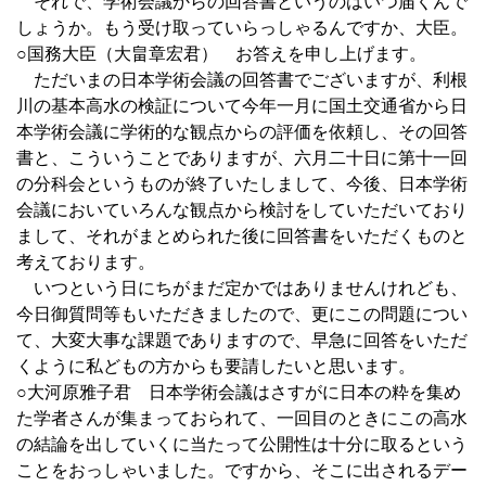
それで、学術会議からの回答書というのはいつ届くんで
しょうか。もう受け取っていらっしゃるんですか、大臣。
○国務大臣（大畠章宏君） お答えを申し上げます。
ただいまの日本学術会議の回答書でございますが、利根
川の基本高水の検証について今年一月に国土交通省から日
本学術会議に学術的な観点からの評価を依頼し、その回答
書と、こういうことでありますが、六月二十日に第十一回
の分科会というものが終了いたしまして、今後、日本学術
会議においていろんな観点から検討をしていただいており
まして、それがまとめられた後に回答書をいただくものと
考えております。
いつという日にちがまだ定かではありませんけれども、
今日御質問等もいただきましたので、更にこの問題につい
て、大変大事な課題でありますので、早急に回答をいただ
くように私どもの方からも要請したいと思います。
○大河原雅子君 日本学術会議はさすがに日本の粋を集め
た学者さんが集まっておられて、一回目のときにこの高水
の結論を出していくに当たって公開性は十分に取るという
ことをおっしゃいました。ですから、そこに出されるデー