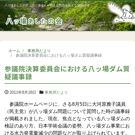
八ッ場あしたの会は八ッ場ダムが抱える問題を伝えるNGOです
Me
ホーム
事務局だより
参議院決算委員会における八ッ場ダム質疑議事録
参議院決算委員会における八ッ場ダム質
疑議事録
2011年8月18日
事務局だより
参議院ホームページに、さる8月5日に大河原雅子議員
（民主党）が八ッ場ダム問題について質問した時の議事録
が掲載されました。現在、焦点となっている八ッ場ダムの
検証のあり方、日本学術会議の姿勢、八ッ場ダム事業にお
ける水力発電量減少の問題などが取り上げられています。