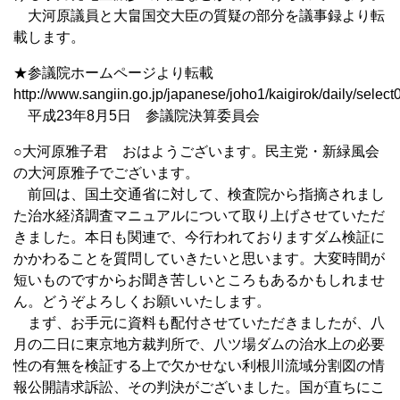
大河原議員と大畠国交大臣の質疑の部分を議事録より転
載します。
★参議院ホームページより転載
http://www.sangiin.go.jp/japanese/joho1/kaigirok/daily/selec
平成23年8月5日 参議院決算委員会
○大河原雅子君 おはようございます。民主党・新緑風会
の大河原雅子でございます。
前回は、国土交通省に対して、検査院から指摘されまし
た治水経済調査マニュアルについて取り上げさせていただ
きました。本日も関連で、今行われておりますダム検証に
かかわることを質問していきたいと思います。大変時間が
短いものですからお聞き苦しいところもあるかもしれませ
ん。どうぞよろしくお願いいたします。
まず、お手元に資料も配付させていただきましたが、八
月の二日に東京地方裁判所で、八ツ場ダムの治水上の必要
性の有無を検証する上で欠かせない利根川流域分割図の情
報公開請求訴訟、その判決がございました。国が直ちにこ