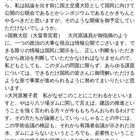
ら、私は結論を出す前に国土交通大臣として国民に向けて
公開の公聴会であるとかシンポジウムであるとかきちんと
やるべきだと思いますが、そのような開催を御予定してい
ただけないでしょうか。
○国務大臣（大畠章宏君） 大河原議員が御指摘のよう
に、一つの政治の大事な視点は情報公開でございます。で
きる限りの情報は国民に開示をし、正しい判断をいただき
ながら政治を判断していただかなければなりませんので、
私どもとしても、このダムの問題に限らず、あらゆる課題
については、できるだけ国民の皆さんに御理解いただける
ような形で事業が進められるように努めてまいりたいと思
います。
○大河原雅子君 私がなぜこのことにこだわるかといいま
すと、やはり八ツ場ダムに関して言えば、建設の推進とい
うことを強く言われる方々が今ももちろんおられるわけで
す。その方たちが論拠としていらっしゃることの中には、
この学術会議の検証も、それから有識者会議が示された治
水、ダムによらないというところでも、必要性ということ