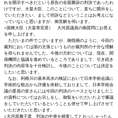
れを開示すべきだという原告の全面勝訴の判決であったわ
けですが、大畠大臣、このことについて、直ちに開示をし
ていただきたい、まして控訴などということはお考えにな
っていないと思いますが、御見解を伺います。
○国務大臣（大畠章宏君） 大河原議員の御質問にお答え
を申し上げます。
ただいまの件でございますが、御指摘のように、今回の
裁判においては国の主張というものが裁判所の十分な理解
を得られませんでした。今後の方針については、現在、関
係機関と協議を進めているところでありまして、引き続き
判決の内容等を十分検討し、今後のことについては決定を
したいと思います。
なお、利根川の基本高水の検証において日本学術会議に
学術的な観点から評価を依頼しておりまして、日本学術会
議の委員の皆さんには今回の判決のベースとなりましたこ
の資料についてはお示しをし、御覧をいただいた上で審議
をしていただいているということも併せて申し上げさせて
いただきたいと思います。
○大河原雅子君 判決の中身を精査してとおっしゃったん