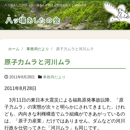
八ッ場あしたの会は八ッ場ダムが抱える問題を伝えるNGOです
Me
ホーム
事務局だより
原子力ムラと河川ムラ
原子力ムラと河川ムラ
2011年8月28日
事務局だより
2011年8月28日
3月11日の東日本大震災による福島原発事故以降、「原
子力ムラ」の実態が次々と明らかにされてきました。けれ
ども、内向きな利権構造でムラ組織ができあがっているの
は、「原子力産業」だけではありません。ダムなどの河川
行政を仕切ってきた「河川ムラ」も同じです。