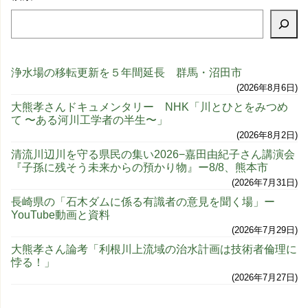
浄水場の移転更新を５年間延長 群馬・沼田市
2026年8月6日
大熊孝さんドキュメンタリー NHK「川とひとをみつめ
て 〜ある河川工学者の半生〜」
2026年8月2日
清流川辺川を守る県民の集い2026−嘉田由紀子さん講演会
『子孫に残そう未来からの預かり物』ー8/8、熊本市
2026年7月31日
長崎県の「石木ダムに係る有識者の意見を聞く場」ー
YouTube動画と資料
2026年7月29日
大熊孝さん論考「利根川上流域の治水計画は技術者倫理に
悖る！」
2026年7月27日