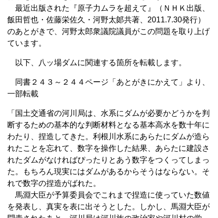
最近出版された『原子力ムラを超えて』（ＮＨＫ出版、
飯田哲也・佐藤栄佐久・河野太郞共著、2011.7.30発行）
のあとがきで、河野太郎衆議院議員がこの問題を取り上げ
ています。
以下、八ッ場ダムに関連する箇所を転載します。
同書２４３～２４４ページ「あとがきにかえて」より、
一部転載
「国土交通省の河川局は、水系にダムが必要かどうかを判
断するための基本的な判断材料となる基本高水を数十年に
わたり、捏造してきた。利根川水系にあらたにダムが造ら
れたことを忘れて、数字を操作した結果、あらたに建設さ
れたダムがなければぴったりとあう数字をつくってしまっ
た。もちろん現実にはダムがあるからそうはならない。そ
れで数字の捏造がばれた。
馬淵大臣が予算委員会でこれまで捏造に使っていた数値
を発表し、真実を表に出そうとした。しかし、馬淵大臣が