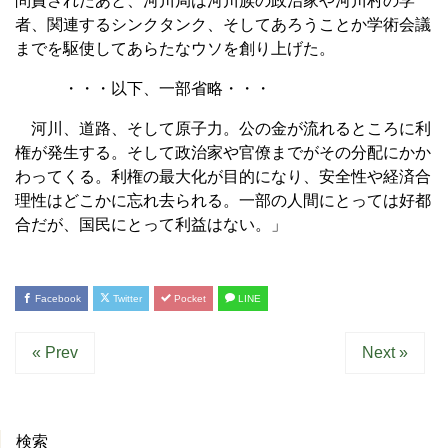
問責されたあと、河川局は河川族の政治家や河川村の学
者、関連するシンクタンク、そしてあろうことか学術会議
までを駆使してあらたなウソを創り上げた。
・・・以下、一部省略・・・
河川、道路、そして原子力。公の金が流れるところに利
権が発生する。そして政治家や官僚までがその分配にかか
わってくる。利権の最大化が目的になり、安全性や経済合
理性はどこかに忘れ去られる。一部の人間にとっては好都
合だが、国民にとって利益はない。」
Facebook
Twitter
Pocket
LINE
« Prev
Next »
検索