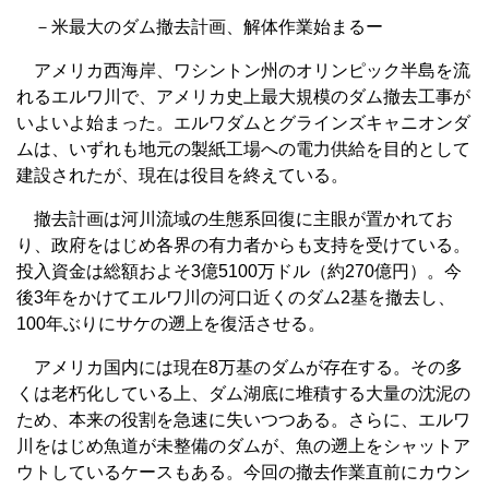
－米最大のダム撤去計画、解体作業始まるー
アメリカ西海岸、ワシントン州のオリンピック半島を流
れるエルワ川で、アメリカ史上最大規模のダム撤去工事が
いよいよ始まった。エルワダムとグラインズキャニオンダ
ムは、いずれも地元の製紙工場への電力供給を目的として
建設されたが、現在は役目を終えている。
撤去計画は河川流域の生態系回復に主眼が置かれてお
り、政府をはじめ各界の有力者からも支持を受けている。
投入資金は総額およそ3億5100万ドル（約270億円）。今
後3年をかけてエルワ川の河口近くのダム2基を撤去し、
100年ぶりにサケの遡上を復活させる。
アメリカ国内には現在8万基のダムが存在する。その多
くは老朽化している上、ダム湖底に堆積する大量の沈泥の
ため、本来の役割を急速に失いつつある。さらに、エルワ
川をはじめ魚道が未整備のダムが、魚の遡上をシャットア
ウトしているケースもある。今回の撤去作業直前にカウン