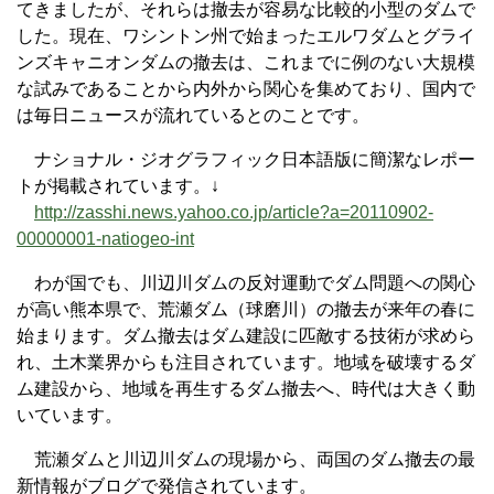
てきましたが、それらは撤去が容易な比較的小型のダムで
した。現在、ワシントン州で始まったエルワダムとグライ
ンズキャニオンダムの撤去は、これまでに例のない大規模
な試みであることから内外から関心を集めており、国内で
は毎日ニュースが流れているとのことです。
ナショナル・ジオグラフィック日本語版に簡潔なレポー
トが掲載されています。↓
http://zasshi.news.yahoo.co.jp/article?a=20110902-
00000001-natiogeo-int
わが国でも、川辺川ダムの反対運動でダム問題への関心
が高い熊本県で、荒瀬ダム（球磨川）の撤去が来年の春に
始まります。ダム撤去はダム建設に匹敵する技術が求めら
れ、土木業界からも注目されています。地域を破壊するダ
ム建設から、地域を再生するダム撤去へ、時代は大きく動
いています。
荒瀬ダムと川辺川ダムの現場から、両国のダム撤去の最
新情報がブログで発信されています。