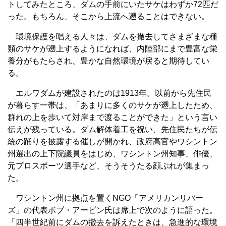
トしてみたところ、ダムの手前にいたサケはわずか72匹だ
った。もちろん、そこから上流へ遡ることはできない。
環境保護を唱える人々は、ダムを撤去してさまざまな種
類のサケが遡上するようになれば、内陸部にまで豊富な栄
養分がもたらされ、豊かな自然環境が戻ると期待してい
る。
エルワダムが建設されたのは1913年。以前から先住民
が暮らす一帯は、「あまりに多くのサケが遡上したため、
群れの上を歩いて対岸まで渡ることができた」という言い
伝えが残っている。ダム解体着工を祝い、先住民たちが伝
統の踊りを披露する催しが開かれ、政府高官やワシントン
州選出の上下院議員をはじめ、ワシントン州知事、俳優、
元プロスポーツ選手など、そうそうたる顔ぶれが集まっ
た。
ワシントン州に拠点を置くNGO「アメリカンリバー
ズ」の代表ボブ・アービン氏は席上で次のように語った。
「四半世紀前にダムの撤去を訴えたときは、急進的な環境