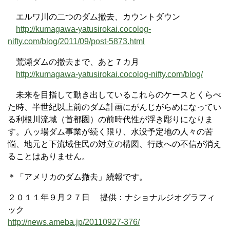
エルワ川の二つのダム撤去、カウントダウン
http://kumagawa-yatusirokai.cocolog-
nifty.com/blog/2011/09/post-5873.html
荒瀬ダムの撤去まで、あと７カ月
http://kumagawa-yatusirokai.cocolog-nifty.com/blog/
未来を目指して動き出しているこれらのケースとくらべ
た時、半世紀以上前のダム計画にがんじがらめになってい
る利根川流域（首都圏）の前時代性が浮き彫りになりま
す。八ッ場ダム事業が続く限り、水没予定地の人々の苦
悩、地元と下流域住民の対立の構図、行政への不信が消え
ることはありません。
＊「アメリカのダム撤去」続報です。
２０１１年９月２７日 提供：ナショナルジオグラフィ
ック
http://news.ameba.jp/20110927-376/