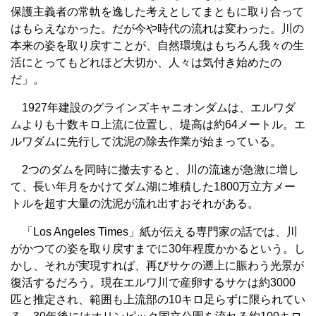
保護主義者の常軌を逸した考えとしてまともに取り合って
はもらえなかった。だが今や時代の流れは変わった。川の
本来の姿を取り戻すことが、自然環境はもちろん我々の生
活にとってもどれほど大切か、人々は気付き始めたの
だ」。
1927年建設のグラインズキャニオンダムは、エルワダ
ムよりも十数キロ上流に位置し、堤高は約64メートル。エ
ルワダムに先行して沈泥の除去作業が始まっている。
2つのダムを同時に撤去すると、川の流速が急激に増し
て、長い年月をかけてダム湖に堆積した1800万立方メー
トルを超す大量の沈泥が流れ出すおそれがある。
「Los Angeles Times」紙が伝える専門家の話では、川
がかつての姿を取り戻すまでに30年程度かかるという。し
かし、それが実現すれば、再びサケの遡上に賑わう光景が
復活するだろう。現在エルワ川で産卵するサケは約3000
匹と推定され、範囲も上流部の10キロ足らずに限られてい