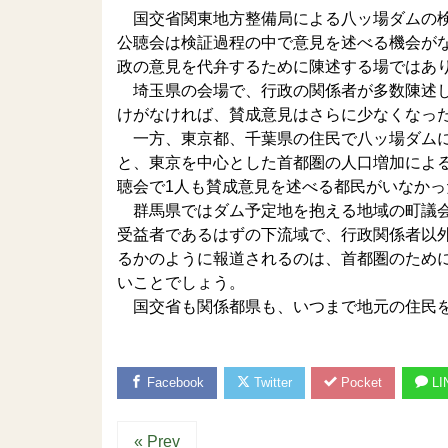
国交省関東地方整備局による八ッ場ダムの検
公聴会は検証過程の中で意見を述べる機会が
政の意見を代弁するために陳述する場ではあ
埼玉県の会場で、行政の関係者が多数陳述し
けがなければ、賛成意見はさらに少なくなっ
一方、東京都、千葉県の住民で八ッ場ダムに
と、東京を中心とした首都圏の人口増加によ
聴会で1人も賛成意見を述べる都民がいなか
群馬県ではダム予定地を抱える地域の町議会
受益者であるはずの下流域で、行政関係者以
るかのように報道されるのは、首都圏のため
いことでしょう。
国交省も関係都県も、いつまで地元の住民を
Facebook
Twitter
Pocket
LI
« Prev