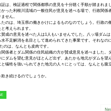
証は、検証過程で関係都県の意見を十分聴く手順が踏まれま
なかった利根川流域の一般住民が意見を述べる場で、行政関係
りません。
たのは、埼玉県の働きかけによるものなのでしょう。行政の
たと考えられます。
賛成の意見を述べた人は1人もいませんでした。八ッ場ダムは
る水不足解消を名目として進められてきた事業です。それなの
ったのは、なんとも皮肉です。
関係者とダム関係の住民組織の方が賛成意見を述べました。
外にダムを望む意見がほとんど出ず、あたかも地元がダムを望
にと犠牲を強いられてきた地元の人々にとっては、なんとも腹
欺き続けるのでしょうか。
NE
Nex