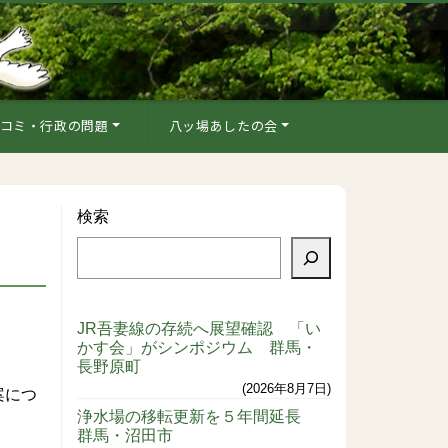
コミ・行政の問題
八ッ場あしたの会
検索
JR吾妻線の存続へ展望確認 「い
かす会」がシンポジウム 群馬・
長野原町
2026年8月7日
案につ
浄水場の移転更新を５年間延長
群馬・沼田市