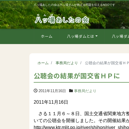
八ッ場あしたの会は八ッ場ダムが抱える問題を伝えるNGOです
ホーム
八ッ場ダムとは
八ッ場ダ
ホーム
事務局だより
公聴会の結果が国交省Ｈ
公聴会の結果が国交省ＨＰに
2011年11月16日
事務局だより
2011年11月16日
さる１１月６～８日、国土交通省関東地方整
いての公聴会を開催しました。その開催結果
http://www.ktr.mlit.go.jp/river/shihon/river_sh