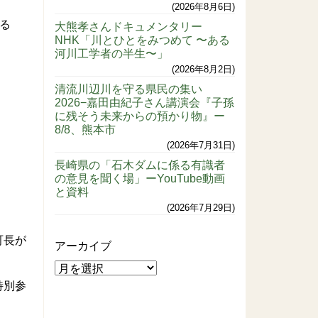
2026年8月6日
る
大熊孝さんドキュメンタリー
NHK「川とひとをみつめて 〜ある
河川工学者の半生〜」
2026年8月2日
清流川辺川を守る県民の集い
2026−嘉田由紀子さん講演会『子孫
に残そう未来からの預かり物』ー
8/8、熊本市
2026年7月31日
長崎県の「石木ダムに係る有識者
の意見を聞く場」ーYouTube動画
と資料
2026年7月29日
町長が
アーカイブ
特別参