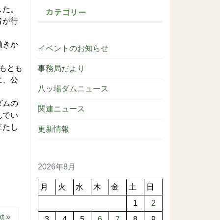
した。
カテゴリー
者が行
働きか
イベントのお知らせ
もとも
事務局だより
に、公
八ッ場ダムニュース
ダムの
関連ニュース
んでい
立たし
更新情報
2026年8月
月
火
水
木
金
土
日
1
2
t »
3
4
5
6
7
8
9