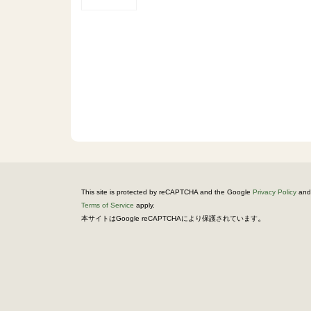
This site is protected by reCAPTCHA and the Google
Privacy Policy
and
Terms of Service
apply.
。
本サイトはGoogle reCAPTCHAにより保護されています