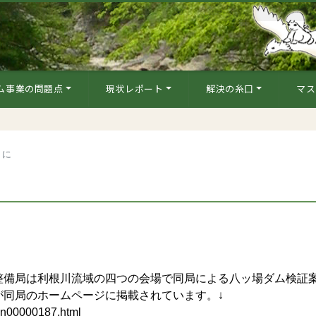
ム事業の問題点
現状レポート
解決の糸口
マス
Ｐに
備局は利根川流域の四つの会場で同局による八ッ場ダム検証
が同局のホームページに掲載されています。↓
ihon00000187.html