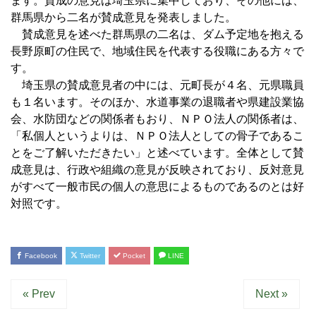
ます。賛成の意見は埼玉県に集中しており、その他には、
群馬県から二名が賛成意見を発表しました。
賛成意見を述べた群馬県の二名は、ダム予定地を抱える
長野原町の住民で、地域住民を代表する役職にある方々で
す。
埼玉県の賛成意見者の中には、元町長が４名、元県職員
も１名います。そのほか、水道事業の退職者や県建設業協
会、水防団などの関係者もおり、ＮＰＯ法人の関係者は、
「私個人というよりは、ＮＰＯ法人としての骨子であるこ
とをご了解いただきたい」と述べています。全体として賛
成意見は、行政や組織の意見が反映されており、反対意見
がすべて一般市民の個人の意思によるものであるのとは好
対照です。
Facebook
Twitter
Pocket
LINE
« Prev
Next »