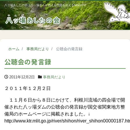
八ッ場あしたの会は八ッ場ダムが抱える問題を伝えるNGOです
Me
ホーム
事務局だより
公聴会の発言録
公聴会の発言録
2011年12月2日
事務局だより
２０１１年１２月２日
１１月６日から８日にかけて、利根川流域の四会場で開
催された八ッ場ダムの公聴会の発言録が国交省関東地方整
備局のホームページに掲載されました。↓
http://www.ktr.mlit.go.jp/river/shihon/river_shihon00000187.ht