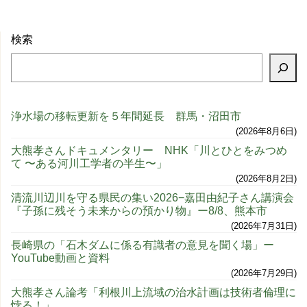
検索
浄水場の移転更新を５年間延長 群馬・沼田市
2026年8月6日
大熊孝さんドキュメンタリー NHK「川とひとをみつめ
て 〜ある河川工学者の半生〜」
2026年8月2日
清流川辺川を守る県民の集い2026−嘉田由紀子さん講演会
『子孫に残そう未来からの預かり物』ー8/8、熊本市
2026年7月31日
長崎県の「石木ダムに係る有識者の意見を聞く場」ー
YouTube動画と資料
2026年7月29日
大熊孝さん論考「利根川上流域の治水計画は技術者倫理に
悖る！」