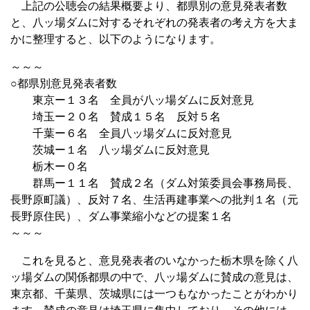
上記の公聴会の結果概要より、都県別の意見発表者数
と、八ッ場ダムに対するそれぞれの発表者の考え方を大ま
かに整理すると、以下のようになります。
～～～
○都県別意見発表者数
東京ー１３名 全員が八ッ場ダムに反対意見
埼玉ー２０名 賛成１５名 反対５名
千葉ー６名 全員八ッ場ダムに反対意見
茨城ー１名 八ッ場ダムに反対意見
栃木ー０名
群馬ー１１名 賛成２名（ダム対策委員会事務局長、
長野原町議）、反対７名、生活再建事業への批判１名（元
長野原住民）、ダム事業縮小などの提案１名
～～～
これを見ると、意見発表者のいなかった栃木県を除く八
ッ場ダムの関係都県の中で、八ッ場ダムに賛成の意見は、
東京都、千葉県、茨城県には一つもなかったことがわかり