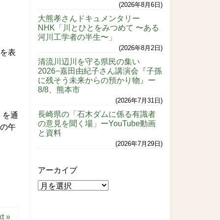
2026年8月6日
大熊孝さんドキュメンタリー
NHK「川とひとをみつめて 〜ある
河川工学者の半生〜」
2026年8月2日
意を表
清流川辺川を守る県民の集い
2026−嘉田由紀子さん講演会『子孫
に残そう未来からの預かり物』ー
8/8、熊本市
2026年7月31日
長崎県の「石木ダムに係る有識者
）を通
の意見を聞く場」ーYouTube動画
日の午
と資料
2026年7月29日
アーカイブ
t »