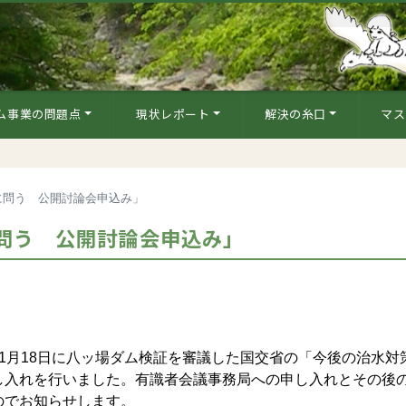
ム事業の問題点
現状レポート
解決の糸口
マス
に問う 公開討論会申込み」
問う 公開討論会申込み」
1月18日に八ッ場ダム検証を審議した国交省の「今後の治水対
し入れを行いました。有識者会議事務局への申し入れとその後
のでお知らせします。