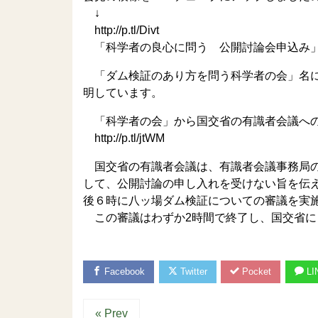
↓
http://p.tl/Divt
「科学者の良心に問う 公開討論会申込み
「ダム検証のあり方を問う科学者の会」名に
明しています。
「科学者の会」から国交省の有識者会議への
http://p.tl/jtWM
国交省の有識者会議は、有識者会議事務局の
して、公開討論の申し入れを受けない旨を伝え
後６時に八ッ場ダム検証についての審議を実
この審議はわずか2時間で終了し、国交省に
Facebook
Twitter
Pocket
LI
« Prev