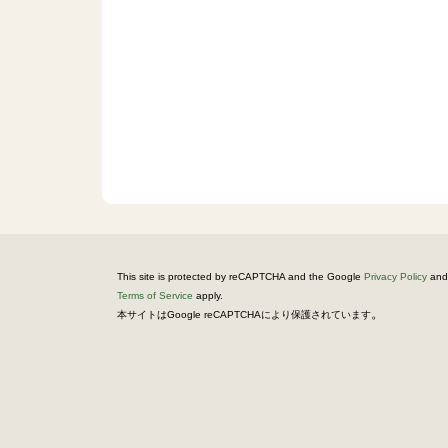
This site is protected by reCAPTCHA and the Google
Privacy Policy
and
Terms of Service
apply.
。
本サイトはGoogle reCAPTCHAにより保護されています