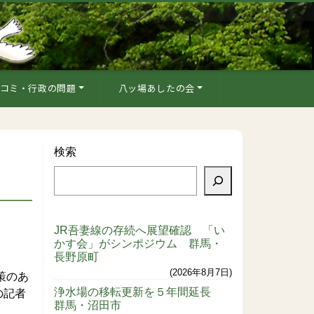
コミ・行政の問題
八ッ場あしたの会
検索
JR吾妻線の存続へ展望確認 「い
かす会」がシンポジウム 群馬・
長野原町
2026年8月7日
策のあ
浄水場の移転更新を５年間延長
の記者
群馬・沼田市