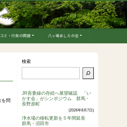
コミ・行政の問題
八ッ場あしたの会
検索
JR吾妻線の存続へ展望確認 「い
かす会」がシンポジウム 群馬・
方を問
長野原町
2026年8月7日
浄水場の移転更新を５年間延長
群馬・沼田市