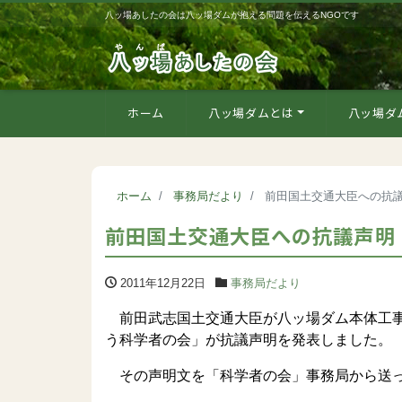
八ッ場あしたの会は八ッ場ダムが抱える問題を伝えるNGOです
ホーム
八ッ場ダムとは
八ッ場ダ
ホーム
事務局だより
前田国土交通大臣への抗
前田国土交通大臣への抗議声明
2011年12月22日
事務局だより
前田武志国土交通大臣が八ッ場ダム本体工事
う科学者の会」が抗議声明を発表しました。
その声明文を「科学者の会」事務局から送っ