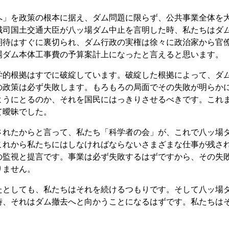
」を政策の根本に据え、ダム問題に限らず、公共事業全体を
誠司国土交通大臣が八ッ場ダム中止を言明した時、私たちはダ
期待はすぐに裏切られ、ダム行政の実権は徐々に政治家から官
場ダム本体工事費の予算案計上になったと言えると思います。
的根拠はすでに破綻しています。破綻した根拠によって、ダ
の政策は必ず失敗します。もろもろの局面でその失敗が明らか
ようにとるのか、それを国民にはっきりさせるべきです。これ
て曖昧でした。
れたからと言って、私たち「科学者の会」が、これで八ッ場
これから私たちにはしなければならないさまざまな仕事が残さ
の監視と提言です。事業は必ず失敗するはずですから、その失
りません。
としても、私たちはそれを続けるつもりです。そして八ッ場
時、それはダム撤去へと向かうことになるはずです。私たちは
。