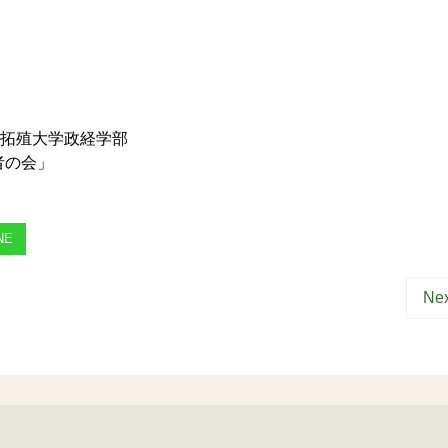
4 拓殖大学政経学部
者の会」
NE
Nex