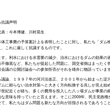
る抗議声明
表：今本博健、川村晃生
体工事費の予算案計上を表明したことに対し、私たち「ダム
え、これに厳しく抗議するものです。
す。利水における水需要の減少、治水におけるダムの効果の
の不徹底など、私たちが提起した問題に、国交省側はまったく
者会議の公開討論会への参加拒否がそれを雄弁に物語っていま
議論、１９９７年の河川法改正、２００１年から始まった淀
ダムに頼らない治水対策へと大きく方向転換する兆しが見え始
半世紀近くが経ち、多くの費用を投入した八ッ場ダムが事業の
な意味を持っていたと言えます。そこに2009年、民主党政権
せて、私たちはダム問題も新たな方向が目指されるであろうこ