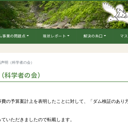
ム事業の問題点
現状レポート
解決の糸口
マス
議声明（科学者の会）
（科学者の会）
費の予算案計上を表明したことに対して、「ダム検証のあり
ていただきましたので転載します。