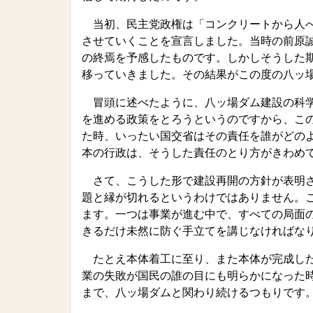
当初、民主党政権は「コンクリートから人へ
させていくことを宣言しました。当時の前原
の終焉を予感したものです。しかしそうした
移っていきました。その結果がこの度の八ッ
冒頭に述べたように、八ッ場ダム建設の科学
を進める政策をとろうというのですから、こ
た時、いったい国交省はその責任を誰がどの
本の行政は、そうした責任のとり方がきわめ
さて、こうした形で建設再開の方針が表明さ
題と縁が切れるというわけではありません。
ます。一つは事業が進む中で、すべての局面
きるだけ未然に防ぐ手立てを講じなければな
たとえ本体着工に至り、また本体が完成した
業の失敗が国民の誰の目にも明らかになった
まで、八ッ場ダムと関わり続けるつもりです