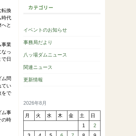
カテゴリー
大転換
ム時代
僚へと
イベントのお知らせ
事務局だより
ム事業
になっ
八ッ場ダムニュース
まで日
関連ニュース
ダム問
更新情報
れてい
敗をで
2026年8月
ダム事
月
火
水
木
金
土
日
その時
1
2
3
4
5
6
7
8
9