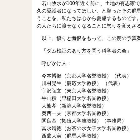
若山牧水が100年近く前に、土地の有志家
久の愛護者になってほしい、と願ったその群
うことを、私たちは心から憂慮するものです
の人たちに渡せなくなることに怒りを覚えざ
以上、憤りと悔恨をもって、この度の予算
「ダム検証のあり方を問う科学者の会」
呼びかけ人：
今本博健（京都大学名誉教授）（代表）
川村晃生（慶応大学教授） （代表）
宇沢弘文（東京大学名誉教授）
牛山積（早稲田大学名誉教授）
大熊孝（新潟大学名誉教授）
奥西一夫（京都大学名誉教授）
関良基（拓殖大学准教授）（事務局）
冨永靖徳（お茶の水女子大学名誉教授）
西薗大実（群馬大学教授）