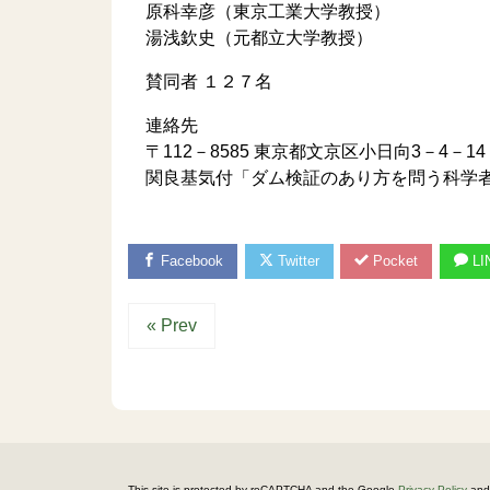
原科幸彦（東京工業大学教授）
湯浅欽史（元都立大学教授）
賛同者 １２７名
連絡先
〒112－8585 東京都文京区小日向3－4－1
関良基気付「ダム検証のあり方を問う科学
Facebook
Twitter
Pocket
LI
« Prev
This site is protected by reCAPTCHA and the Google
Privacy Policy
and