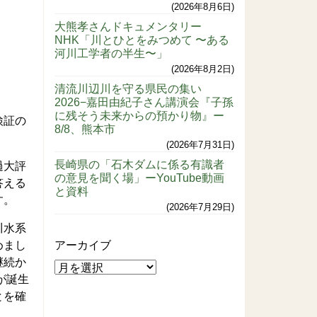
2026年8月6日
大熊孝さんドキュメンタリー
NHK「川とひとをみつめて 〜ある
河川工学者の半生〜」
2026年8月2日
清流川辺川を守る県民の集い
2026−嘉田由紀子さん講演会『子孫
に残そう未来からの預かり物』ー
検証の
8/8、熊本市
2026年7月31日
長崎県の「石木ダムに係る有識者
過大評
の意見を聞く場」ーYouTube動画
答える
と資料
す。
2026年7月29日
川水系
めまし
アーカイブ
継続か
が誕生
とを確