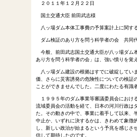
２０１１年１２月２２日
国土交通大臣 前田武志様
八ッ場ダム本体工事費の予算案計上に関す
ダム検証のあり方を問う科学者の会 共同代
今般、前田武志国土交通大臣が八ッ場ダム本
あり方を問う科学者の会」は、強い憤りを覚
八ッ場ダム建設の根拠はすでに破綻していま
価、さらに災害誘発の危険性についての検証
ことができませんでした。二度にわたる有識
１９９５年のダム事業等審議委員会における
流域委員会の活動を経て、日本の河川行政は
た。その動きの中で、事業に着手して以来、
中止か、いずれに決するかは、きわめて象徴的
し、新しい政治が始まるという予兆を感じさ
信して期待したのです。