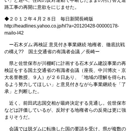
い」と述べ、住民の反対運動で中断したままの付け替え道
路工事の再開に意欲をにじませた。
◆２０１２年４月２８日 毎日新聞長崎版
http://headlines.yahoo.co.jp/hl?a=20120428-00000178-
mailo-l42
ー石木ダム:再検証 意見付き事業継続 地権者、徹底抗戦
の構え?? 国土交通省の有識者会議 ／長崎ー
県と佐世保市が川棚町に計画する石木ダム建設事業の再
検証をする国土交通省の有識者会議（座長、中川博次・京
大名誉教授、９人）が２６日あり、「地域の理解を得られ
るよう努力してほしい」と意見付きながら事業継続を「了
承」と判断した。
近く、前田武志国交相が最終決定する見通し。佐世保市
などは評価しているが、反対する地権者らの反発は更に強
まりそうだ。
会議では脱ダムに転換した国の要請を受け、県が複数の