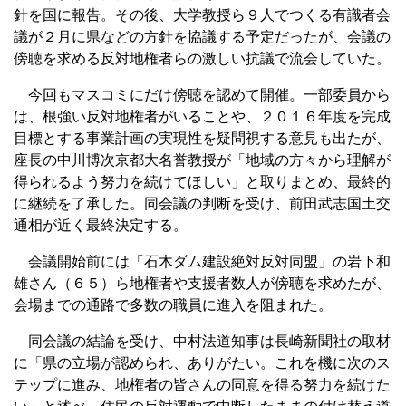
針を国に報告。その後、大学教授ら９人でつくる有識者会
議が２月に県などの方針を協議する予定だったが、会議の
傍聴を求める反対地権者らの激しい抗議で流会していた。
今回もマスコミにだけ傍聴を認めて開催。一部委員から
は、根強い反対地権者がいることや、２０１６年度を完成
目標とする事業計画の実現性を疑問視する意見も出たが、
座長の中川博次京都大名誉教授が「地域の方々から理解が
得られるよう努力を続けてほしい」と取りまとめ、最終的
に継続を了承した。同会議の判断を受け、前田武志国土交
通相が近く最終決定する。
会議開始前には「石木ダム建設絶対反対同盟」の岩下和
雄さん（６５）ら地権者や支援者数人が傍聴を求めたが、
会場までの通路で多数の職員に進入を阻まれた。
同会議の結論を受け、中村法道知事は長崎新聞社の取材
に「県の立場が認められ、ありがたい。これを機に次のス
テップに進み、地権者の皆さんの同意を得る努力を続けた