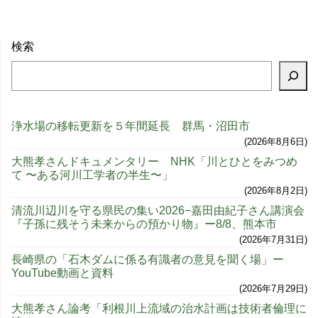
検索
浄水場の移転更新を５年間延長 群馬・沼田市
2026年8月6日
大熊孝さんドキュメンタリー NHK「川とひとをみつめ
て 〜ある河川工学者の半生〜」
2026年8月2日
清流川辺川を守る県民の集い2026−嘉田由紀子さん講演会
『子孫に残そう未来からの預かり物』ー8/8、熊本市
2026年7月31日
長崎県の「石木ダムに係る有識者の意見を聞く場」ー
YouTube動画と資料
2026年7月29日
大熊孝さん論考「利根川上流域の治水計画は技術者倫理に