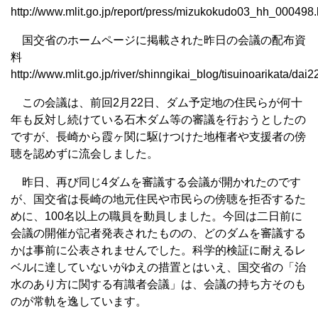
http://www.mlit.go.jp/report/press/mizukokudo03_hh_000498.
国交省のホームページに掲載された昨日の会議の配布資
料
http://www.mlit.go.jp/river/shinngikai_blog/tisuinoarikata/da
この会議は、前回2月22日、ダム予定地の住民らが何十
年も反対し続けている石木ダム等の審議を行おうとしたの
ですが、長崎から霞ヶ関に駆けつけた地権者や支援者の傍
聴を認めずに流会しました。
昨日、再び同じ4ダムを審議する会議が開かれたのです
が、国交省は長崎の地元住民や市民らの傍聴を拒否するた
めに、100名以上の職員を動員しました。今回は二日前に
会議の開催が記者発表されたものの、どのダムを審議する
かは事前に公表されませんでした。科学的検証に耐えるレ
ベルに達していないがゆえの措置とはいえ、国交省の「治
水のあり方に関する有識者会議」は、会議の持ち方そのも
のが常軌を逸しています。