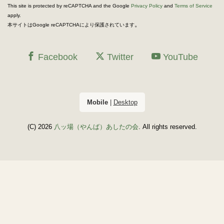
This site is protected by reCAPTCHA and the Google
Privacy Policy
and
Terms of Service
apply.
。
本サイトはGoogle reCAPTCHAにより保護されています
Facebook
Twitter
YouTube
Mobile
|
Desktop
(C) 2026
八ッ場（やんば）あしたの会
. All rights reserved.