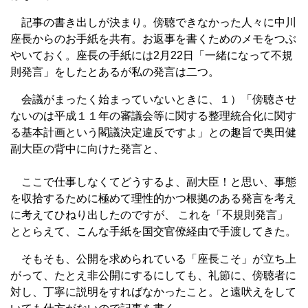
記事の書き出しが決まり。傍聴できなかった人々に中川
座長からのお手紙を共有。お返事を書くためのメモをつぶ
やいておく。座長の手紙には2月22日「一緒になって不規
則発言」をしたとあるが私の発言は二つ。
会議がまったく始まっていないときに、１）「傍聴させ
ないのは平成１１年の審議会等に関する整理統合化に関す
る基本計画という閣議決定違反ですよ」との趣旨で奥田健
副大臣の背中に向けた発言と、
ここで仕事しなくてどうするよ、副大臣！と思い、事態
を収拾するために極めて理性的かつ根拠のある発言を考え
に考えてひねり出したのですが、 これを「不規則発言」
ととらえて、こんな手紙を国交官僚経由で手渡してきた。
そもそも、公開を求められている「座長こそ」が立ち上
がって、たとえ非公開にするにしても、礼節に、傍聴者に
対し、丁寧に説明をすればなかったこと。と遠吠えをして