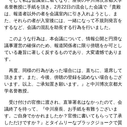
そして私は会議室に着くなり、座長の中川博次京都大学
名誉教授に手紙を頂き。2月22日の流会した会議で『貴殿
は、報道者以外の者を会議室内に引き入れようとし、ま
た、それらの者が入室後には、一緒になって不規則発言を
するなど、会議の混乱を助長する行為を行いました。
このような行為は、本会議について、情報公開と円滑な
議事運営の確保のため、報道関係者に限り傍聴をか可とし
ている趣旨に著しく反するものであり、大変遺憾でありま
す。
再度、同様の行為があった場合には、直ちに、退席して
頂きます。また、今後、傍聴の登録を認めない場合もござ
います。以上、ご承知置き願います。』と中川博次京都大
学名誉教授。
受け付けの官僚に渡され、直筆署名はなかったのて、会
議終了を待って、『中川座長、お手紙を有難うございま
す。ご自身でかかれましたか？官僚に書いてもらって了承
しただけですか？』とタイムリーなブラックジョークで質