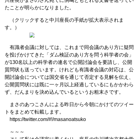
川座長がまさのさん宛てに恫喝ともとれる文書を送ってい
たことが明らかになりました。
（クリックすると中川座長の手紙が拡大表示されま
す。）
有識者会議に対しては、これまで同会議のあり方に疑問
を投げかけてきた「ダム検証のあり方を問う科学者の会」
が130名以上の科学者の連名で公開討論会を要請し、公開
質問状も送っています。けれども有識者会議の対応は、公
開討論会については国交省を通じて否定する見解を伝え、
公開質問状には既に一ヶ月以上経過しているにもかかわら
ず、だんまりを決め込んでいるというお粗末さです。
まさのあつこさんによる昨日から今朝にかけてのツイー
トをまとめて転載します。
https://twitter.com/#!/masanoatsuko
～～～