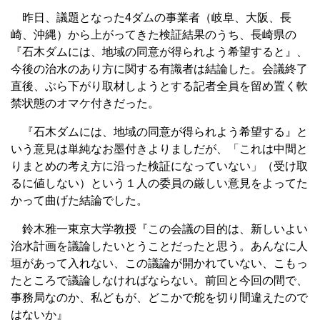
昨日、議題となった4ダムの事業者（岐阜、大阪、長
崎、沖縄）から上がってきた検証結果のうち、長崎県の
『石木ダムには、地域の同意が得られよう希望すると』、
今後の治水のあり方に関する有識者は結論した。会議終了
直後、ぶら下がり取材しようとする記者全員を留め置く軟
禁状態のオマケ付きだった。
『石木ダムには、地域の同意が得られよう希望する』と
いう意見は単純なお墨付きよりましだが、「これは中間と
りまとめの考え方に沿った検証になっていない」（受け取
るに値しない）という１人の委員の厳しい意見をよってた
かって曲げた結論でした。
鈴木雅一東京大学教授『この会議の目的は、新しいよい
治水計画を議論したいとうことだったと思う。あんなに人
垣があって入れない、この議論が開かれていない、こもっ
たところで議論しなければならない。前回と今回の間で、
事務局なのか、私どもが、どこかで舵を切り間違えたので
はないか』