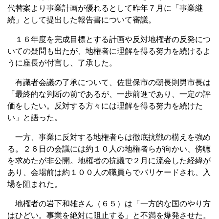
代替案より事業計画が優れるとして昨年７月に「事業継
続」として提出した報告書について審議。
１６年度を完成目標とする計画や反対地権者の反発につ
いての疑問も出たが、地権者に理解を得る努力を続けるよ
うに座長が付言し、了承した。
有識者会議の了承について、佐世保市の朝長則男市長は
「最終的な判断の前であるが、一歩前進であり、一定の評
価をしたい。反対する方々には理解を得る努力を続けた
い」と語った。
一方、事業に反対する地権者らは徹底抗戦の構えを強め
る。２６日の会議には約１０人の地権者らが向かい、傍聴
を求めたが非公開。地権者の抗議で２月に流会した経緯が
あり、会場前は約１００人の職員らでバリケードされ、入
場を阻まれた。
地権者の岩下和雄さん（６５）は「一方的な国のやり方
はひどい。事業を絶対に阻止する」と不満を爆発させた。