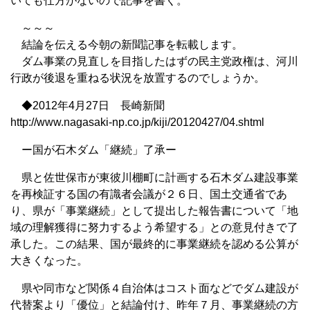
いても仕方がないので記事を書く。
～～～
結論を伝える今朝の新聞記事を転載します。
ダム事業の見直しを目指したはずの民主党政権は、河川
行政が後退を重ねる状況を放置するのでしょうか。
◆2012年4月27日 長崎新聞
http://www.nagasaki-np.co.jp/kiji/20120427/04.shtml
ー国が石木ダム「継続」了承ー
県と佐世保市が東彼川棚町に計画する石木ダム建設事業
を再検証する国の有識者会議が２６日、国土交通省であ
り、県が「事業継続」として提出した報告書について「地
域の理解獲得に努力するよう希望する」との意見付きで了
承した。この結果、国が最終的に事業継続を認める公算が
大きくなった。
県や同市など関係４自治体はコスト面などでダム建設が
代替案より「優位」と結論付け、昨年７月、事業継続の方