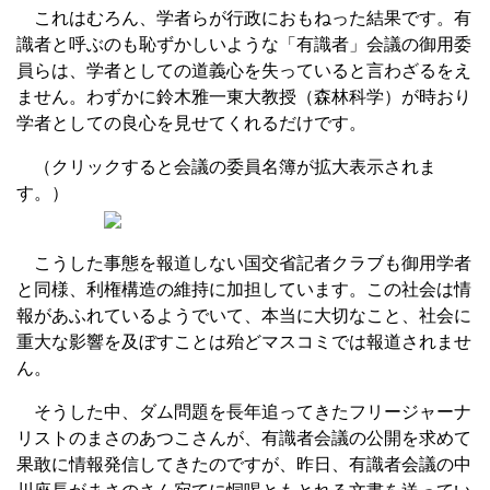
これはむろん、学者らが行政におもねった結果です。有
識者と呼ぶのも恥ずかしいような「有識者」会議の御用委
員らは、学者としての道義心を失っていると言わざるをえ
ません。わずかに鈴木雅一東大教授（森林科学）が時おり
学者としての良心を見せてくれるだけです。
（クリックすると会議の委員名簿が拡大表示されま
す。）
こうした事態を報道しない国交省記者クラブも御用学者
と同様、利権構造の維持に加担しています。この社会は情
報があふれているようでいて、本当に大切なこと、社会に
重大な影響を及ぼすことは殆どマスコミでは報道されませ
ん。
そうした中、ダム問題を長年追ってきたフリージャーナ
リストのまさのあつこさんが、有識者会議の公開を求めて
果敢に情報発信してきたのですが、昨日、有識者会議の中