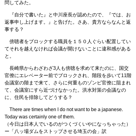
問してみた。
『自分で書いた』と中川座長が認めたので、『では、お
返事申し上げます。』と告げた。さあ、貴方ならなんと返
事する？
傍聴者をブロックする職員を１５０人ぐらい配置してい
てそれを越えなければ会議が開けないことに違和感がある
と。
長崎県からわざわざ3人も傍聴を求めて来たのに、国交
官僚にエレベーター前でブロックされ、階段を歩いて11階
会議室の階まで来て、さらに何重ものゾンビ官僚に阻まれ
て、会議室にすら近づけなかった。洪水対策の会議なの
に、住民を排除してどうする？
There are times when I do not want to be a japanese.
Today was certainly one of them.
（今日は日本人でいるのがつくづくいやになっちゃった）
ー「八ッ場ダムをストップさせる埼玉の会」訳