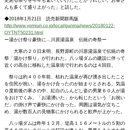
史ある祭りを今年も繋いでいけたことがうれしい。お客さ
んも多くて盛り上がった」と話した。
◆2018年1月21日 読売新聞群馬版
http://www.yomiuri.co.jp/local/gunma/news/20180122-
OYTNT50231.html
ー湯かけ祭り豪快に…川原湯温泉 伝統の奇祭ー
大寒の２０日未明、長野原町の川原湯温泉で伝統の奇
祭「湯かけ祭り」が行われた。八ッ場ダムの建設に伴って
近くの高台に移転した温泉街で行われるのは４回目。
祭りは約４００年前、枯れた温泉が再び湧き出したこと
を住民が祝い、湯をかけ合ったのが始まりとされる。気温
０度前後の寒さの中、紅白のふんどし姿の男衆６０人が湯
をおけでくみ、「お湯湧いた」から転じたという「お祝い
だ」の掛け声で豪快にかけ合った。周囲は湯気が立ちこ
め、湯が数百人の見物客にかけられると歓声が上がった。
八ッ場ダムは昨年１２月、堤高１１６メートルの５割の