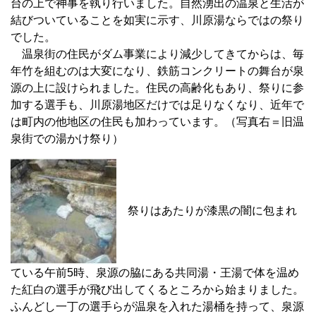
台の上で神事を執り行いました。自然湧出の温泉と生活が
結びついていることを如実に示す、川原湯ならではの祭り
でした。
温泉街の住民がダム事業により減少してきてからは、毎
年竹を組むのは大変になり、鉄筋コンクリートの舞台が泉
源の上に設けられました。住民の高齢化もあり、祭りに参
加する選手も、川原湯地区だけでは足りなくなり、近年で
は町内の他地区の住民も加わっています。（写真右＝旧温
泉街での湯かけ祭り）
祭りはあたりが漆黒の闇に包まれ
ている午前5時、泉源の脇にある共同湯・王湯で体を温め
た紅白の選手が飛び出してくるところから始まりました。
ふんどし一丁の選手らが温泉を入れた湯桶を持って、泉源