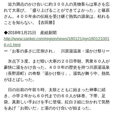
迫力満点のかけ合いに約３００人の見物客らは寒さを忘
れて大喜び。「盛り上げることができてよかった」と篠原
さん。４００年余の伝統を受け継ぐ熱気の源泉は、枯れる
ことを知らない。【吉田勝】
◆2018年1月21日 産経新聞
http://www.sankei.com/region/news/180121/rgn180121001
6-n1.html
ー「お客の多さに圧倒され」 川原湯温泉・湯かけ祭りー
氷点下３度。まだ暗い大寒の２０日早朝、男衆６０人が
豪快に湯をかけ合った。４００年の歴史を持つ川原湯温泉
（長野原町）の奇祭「湯かけ祭り」。湯気が舞う中、熱気
がほとばしった。
日の出前の午前５時、太鼓とともに始まった神事に続
き、小学２年から６０代までの６０人が鉢巻、下帯、足
袋、真新しい手おけを手に登場。紅白２組に分かれて気勢
をあげ「お祝いだ」と湯のかけ合いが始まった。