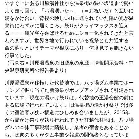
のすぐ上にある川原湯神社から温泉街の狭い坂道まで勢い
よく走り回り、「お湯湧いた～」（＝お祝いだ）と互いに
湯をかけ合い、背後の険しい山に遮られていた陽の光が温
泉街にわずかに届くころ、祭りがクライマックスを迎え
る・・・観光客を喜ばせるためにショー化されてきたと言
われますが、世界各地で行われている祝祭とも共通する、
命の蘇りというテーマが根底にあり、何度見ても飽きない
行事でした。
（写真右＝川原湯温泉の旧源泉の泉源、情報開示資料・中
央温泉研究所の報告書より）
川原湯温泉が移転した代替地では、八ッ場ダム事業でボー
リングで掘り当てた新源泉がポンプアップされて引湯され
ています。現在の湯かけ祭りは、代替地の王湯会館の前に
ある広場で行われています。旧温泉街の湯かけ祭りでは多
くの宿泊客が狭い坂道にひしめき合いましたが、2015年
から湯かけ祭りが執り行われてきた打越代替地は、八ッ場
ダムの本体工事現場に隣接し、業者の宿舎もあることか
ら、聴衆の多くがダム事業や報道の関係者となっていま