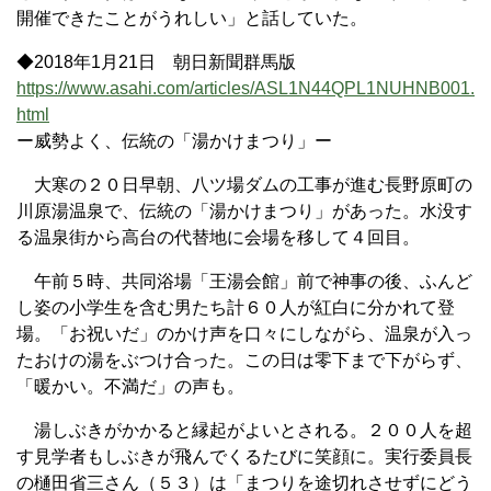
開催できたことがうれしい」と話していた。
◆2018年1月21日 朝日新聞群馬版
https://www.asahi.com/articles/ASL1N44QPL1NUHNB001.
html
ー威勢よく、伝統の「湯かけまつり」ー
大寒の２０日早朝、八ツ場ダムの工事が進む長野原町の
川原湯温泉で、伝統の「湯かけまつり」があった。水没す
る温泉街から高台の代替地に会場を移して４回目。
午前５時、共同浴場「王湯会館」前で神事の後、ふんど
し姿の小学生を含む男たち計６０人が紅白に分かれて登
場。「お祝いだ」のかけ声を口々にしながら、温泉が入っ
たおけの湯をぶつけ合った。この日は零下まで下がらず、
「暖かい。不満だ」の声も。
湯しぶきがかかると縁起がよいとされる。２００人を超
す見学者もしぶきが飛んでくるたびに笑顔に。実行委員長
の樋田省三さん（５３）は「まつりを途切れさせずにどう