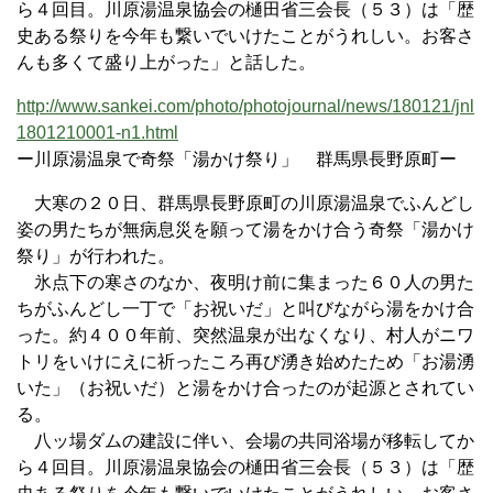
ら４回目。川原湯温泉協会の樋田省三会長（５３）は「歴
史ある祭りを今年も繋いでいけたことがうれしい。お客さ
んも多くて盛り上がった」と話した。
http://www.sankei.com/photo/photojournal/news/180121/jnl
1801210001-n1.html
ー川原湯温泉で奇祭「湯かけ祭り」 群馬県長野原町ー
大寒の２０日、群馬県長野原町の川原湯温泉でふんどし
姿の男たちが無病息災を願って湯をかけ合う奇祭「湯かけ
祭り」が行われた。
氷点下の寒さのなか、夜明け前に集まった６０人の男た
ちがふんどし一丁で「お祝いだ」と叫びながら湯をかけ合
った。約４００年前、突然温泉が出なくなり、村人がニワ
トリをいけにえに祈ったころ再び湧き始めたため「お湯湧
いた」（お祝いだ）と湯をかけ合ったのが起源とされてい
る。
八ッ場ダムの建設に伴い、会場の共同浴場が移転してか
ら４回目。川原湯温泉協会の樋田省三会長（５３）は「歴