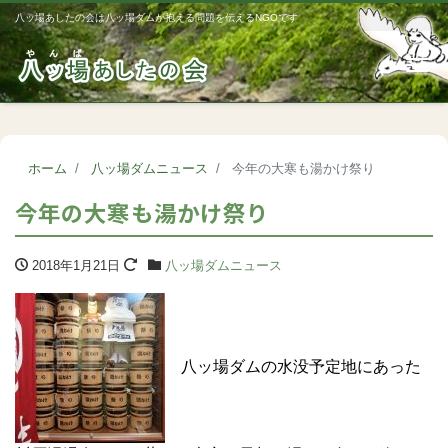
八ッ場あしたの会は八ッ場ダムが抱える問題を伝えるNGOです
Me
ホーム
八ッ場ダムニュース
今年の大寒も湯かけ祭り
今年の大寒も湯かけ祭り
2018年1月21日
八ッ場ダムニュース
八ッ場ダムの水没予定地にあった