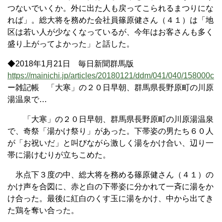
つないでいくか。外に出た人も戻ってこられるまつりにな
れば」。総大将を務めた会社員篠原健さん（４１）は「地
区は若い人が少なくなっているが、今年はお客さんも多く
盛り上がってよかった」と話した。
◆2018年1月21日 毎日新聞群馬版
https://mainichi.jp/articles/20180121/ddm/041/040/158000c
ー雑記帳 「大寒」の２０日早朝、群馬県長野原町の川原
湯温泉で…
「大寒」の２０日早朝、群馬県長野原町の川原湯温泉
で、奇祭「湯かけ祭り」があった。下帯姿の男たち６０人
が「お祝いだ」と叫びながら激しく湯をかけ合い、辺り一
帯に湯けむりが立ちこめた。
氷点下３度の中、総大将を務める篠原健さん（４１）の
かけ声を合図に、赤と白の下帯姿に分かれて一斉に湯をか
け合った。最後に紅白のくす玉に湯をかけ、中から出てき
た鶏を奪い合った。