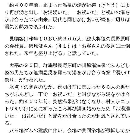
約４００年前、止まった温泉の湯が祈祷（きとう）によ
り再び湧き出し「お湯湧いた」「お祝いだ」と祝いの湯を
かけ合ったのが由来。現代も同じかけあいが続き、辺りは
湯気と熱気であふれた。
見物客は昨年より多い約３００人。総大将役の長野原町
の会社員、篠原健さん（４１）は「お客さんの多さに圧倒
された。来年も盛り上げる」と話していた。
大寒の２０日、群馬県長野原町の川原湯温泉でふんどし
姿の男たちが無病息災を願って湯をかけ合う奇祭「湯かけ
祭り」が行われた。
氷点下の寒さのなか、夜明け前に集まった６０人の男た
ちがふんどし一丁で「お祝いだ」と叫びながら湯をかけ合
った。約４００年前、突然温泉が出なくなり、村人がニワ
トリをいけにえに祈ったころ再び湧き始めたため「お湯湧
いた」（お祝いだ）と湯をかけ合ったのが起源とされてい
る。
八ッ場ダムの建設に伴い、会場の共同浴場が移転してか