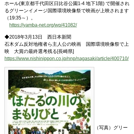
ホール(東京都千代田区日比谷公園1-4 地下1階) で開催され
るグリーンイメージ国際環境映像祭で映画が上映されます
（19:35～）。
https://yamba-net.org/wp/41082/
◆2018年3月13日 西日本新聞
石木ダム反対地権者ら主人公の映画 国際環境映像祭で上
映 大賞の最終選考残る[長崎県]
https://www.nishinippon.co.jp/nnp/nagasaki/article/400710/
（写真）グリー