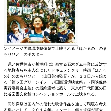
ンイメージ国際環境映像祭で上映される「ほたるの川のま
もりびと」のポスター
県と佐世保市が川棚町に計画する石木ダム事業に反対す
る地権者らを主人公にしたドキュメンタリー映画「ほたる
の川のまもりびと」（山田英治監督）が、２３日から始ま
る「第５回グリーンイメージ国際環境映像祭」（同映像祭
実行委員会主催）の最終選考に残り、東京都千代田区の日
比谷図書文化館コンベンションホールで上映される。
同映像祭は国内外の優れた映像作品を通して環境を考え
る集いとして、２０１４年にスタート。年々規模が拡大