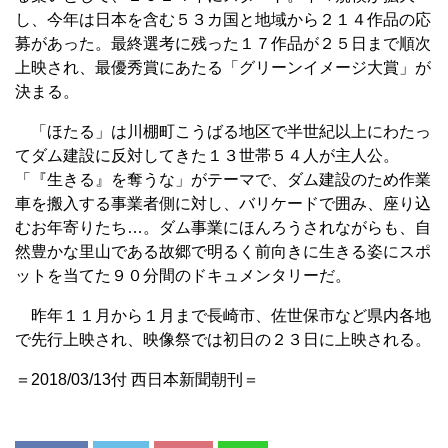
し、今年は日本を含む５３カ国と地域から２１４作品の応
募があった。最終選考に残った１７作品が２５日まで順次
上映され、最優秀賞にあたる「グリーンイメージ大賞」が
決まる。
「ほたる」は川棚町こうばる地区で半世紀以上にわたっ
てダム建設に反対してきた１３世帯５４人が主人公。
「『生きる』を奪うな」がテーマで、ダム建設のため作業
車を搬入する事業者側に対し、バリケードで囲み、座り込
むお年寄りたち…。ダム事業にほんろうされながらも、自
然豊かな里山である故郷で明るく前向きに生きる姿にスポ
ットを当てた９０分間のドキュメンタリーだ。
昨年１１月から１月まで長崎市、佐世保市など県内各地
で先行上映され、映像祭では初日の２３日に上映される。
＝2018/03/13付 西日本新聞朝刊＝