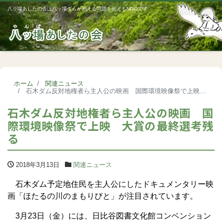
八ッ場あしたの会は八ッ場ダムが抱える問題を伝えるNGOです
Me
ホーム
関連ニュース
石木ダム反対地権者ら主人公の映画 国際環境映像祭で上映 大賞の最終選考残る
石木ダム反対地権者ら主人公の映画 国
際環境映像祭で上映 大賞の最終選考残
る
2018年3月13日
関連ニュース
石木ダム予定地住民を主人公にしたドキュメンタリー映
画「ほたるの川のまもりびと」が注目されています。
3月23日（金）には、日比谷図書文化館コンベンション