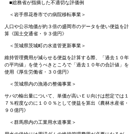
■総務省が指摘した不適切な評価例
＜岩手県花巻市での病院移転事業＞
人口や公示地価が約３倍の盛岡市のデータを使い便益を計
算《国土交通省・９３億円》
＜茨城県茨城町の水道管更新事業＞
維持管理費用が減らせる便益を計算する際、「過去１０年
の平均値」を使うべきところで「過去１０年の合計値」を
使用《厚生労働省・３０億円》
＜茨城県内の漁港の整備事業＞
サバの輸出量について、単価が高いＥＵ向けは想定では１
７％程度なのに１００％として便益を算出《農林水産省・
９０億円》
＜群馬県内の工業用水道事業＞