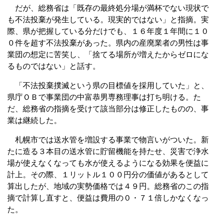
だが、総務省は「既存の最終処分場が満杯でない現状で
も不法投棄が発生している。現実的ではない」と指摘。実
際、県が把握している分だけでも、１６年度１年間に１０
０件を超す不法投棄があった。県内の産廃業者の男性は事
業団の想定に苦笑し、「捨てる場所が増えたからゼロにな
るものではない」と話す。
「不法投棄撲滅という県の目標値を採用していた」と、
県庁ＯＢで事業団の中富恭男専務理事は打ち明ける。た
だ、総務省の指摘を受けて該当部分は修正したものの、事
業は継続した。
札幌市では送水管を増設する事業で物言いがついた。新
たに造る３本目の送水管に貯留機能を持たせ、災害で浄水
場が使えなくなっても水が使えるようになる効果を便益に
計上。その際、１リットル１００円分の価値があるとして
算出したが、地域の実勢価格では４９円。総務省のこの指
摘で計算し直すと、便益は費用の０・７１倍しかなくなっ
た。