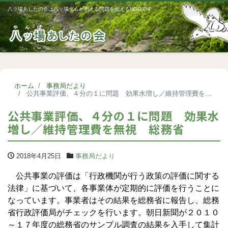
八ッ場あしたの会は八ッ場ダムが抱える問題を伝えるNGOです
Me
ホーム
事務局だより
公共事業評価、４分の１に問題 効果水増し／維持管理費を無視 総務省
公共事業評価、４分の１に問題 効果水
増し／維持管理費を無視 総務省
2018年4月25日
事務局だより
公共事業の評価は「行政機関が行う政策の評価に関する
法律」に基づいて、各事業体が定期的に評価を行うことに
なっています。事業者はその結果を総務省に報告し、総務
省行政評価局がチェックを行います。朝日新聞が２０１０
～１７年度の総務省のサンプル調査の結果を入手して集計