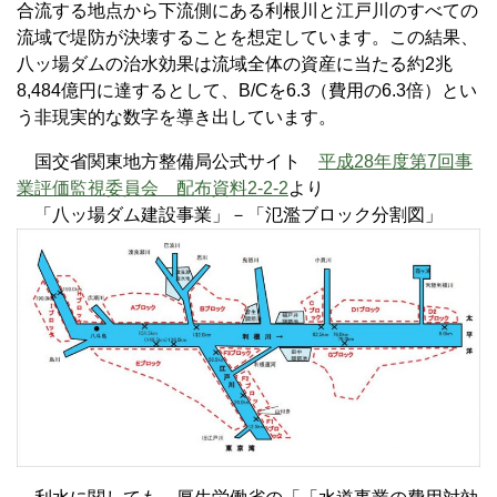
合流する地点から下流側にある利根川と江戸川のすべての
流域で堤防が決壊することを想定しています。この結果、
八ッ場ダムの治水効果は流域全体の資産に当たる約2兆
8,484億円に達するとして、B/Cを6.3（費用の6.3倍）とい
う非現実的な数字を導き出しています。
国交省関東地方整備局公式サイト
平成28年度第7回事
業評価監視委員会 配布資料2-2-2
より
「八ッ場ダム建設事業」－「氾濫ブロック分割図」