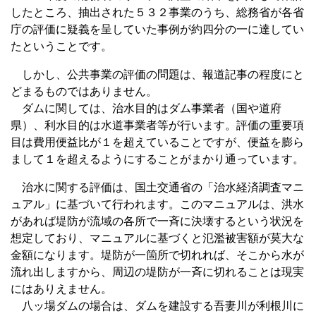
したところ、抽出された５３２事業のうち、総務省が各省
庁の評価に疑義を呈していた事例が約四分の一に達してい
たということです。
しかし、公共事業の評価の問題は、報道記事の程度にと
どまるものではありません。
ダムに関しては、治水目的はダム事業者（国や道府
県）、利水目的は水道事業者等が行います。評価の重要項
目は費用便益比が１を超えていることですが、便益を膨ら
まして１を超えるようにすることがまかり通っています。
治水に関する評価は、国土交通省の「治水経済調査マニ
ュアル」に基づいて行われます。このマニュアルは、洪水
があれば堤防が流域の各所で一斉に決壊するという状況を
想定しており、マニュアルに基づくと氾濫被害額が莫大な
金額になります。堤防が一箇所で切れれば、そこから水が
流れ出しますから、周辺の堤防が一斉に切れることは現実
にはありえません。
八ッ場ダムの場合は、ダムを建設する吾妻川が利根川に