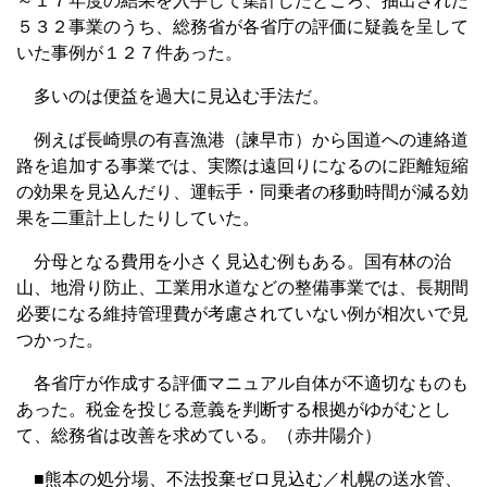
～１７年度の結果を入手して集計したところ、抽出された
５３２事業のうち、総務省が各省庁の評価に疑義を呈して
いた事例が１２７件あった。
多いのは便益を過大に見込む手法だ。
例えば長崎県の有喜漁港（諫早市）から国道への連絡道
路を追加する事業では、実際は遠回りになるのに距離短縮
の効果を見込んだり、運転手・同乗者の移動時間が減る効
果を二重計上したりしていた。
分母となる費用を小さく見込む例もある。国有林の治
山、地滑り防止、工業用水道などの整備事業では、長期間
必要になる維持管理費が考慮されていない例が相次いで見
つかった。
各省庁が作成する評価マニュアル自体が不適切なものも
あった。税金を投じる意義を判断する根拠がゆがむとし
て、総務省は改善を求めている。（赤井陽介）
■熊本の処分場、不法投棄ゼロ見込む／札幌の送水管、