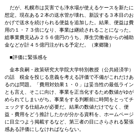
だが、札幌市は災害でも浄水場が使えるケースを新たに
想定。現在ある２本の送水管が壊れ、新設する３本目のお
かげで送水を続けられる便益を追加した。結果、便益は費
用の１・７３倍になり、事業は継続されることになった。
総事業費見込み２５６億円のうち、厚生労働省からの補助
金などが計４５億円注がれる予定だ。（東郷隆）
■評価に緊張感を
金本良嗣・政策研究大学院大学特別教授（公共経済学）
の話 税金を投じる意義を考える評価で不備がこれだけあ
るのは問題。「費用対効果１・０」は妥当性の最低ライン
とも言え、そこに向け、事業を正当化するため数値がゆが
められてしまいがち。事業をする判断前に時間をとってチ
ェックする仕組みが必要だ。結果の数値だけでなく、便
益・費用をどう推計したかが分かる資料を、ホームページ
に目立つよう掲載するなど、第三者の目にさらされる緊張
感ある評価にしなければならない。