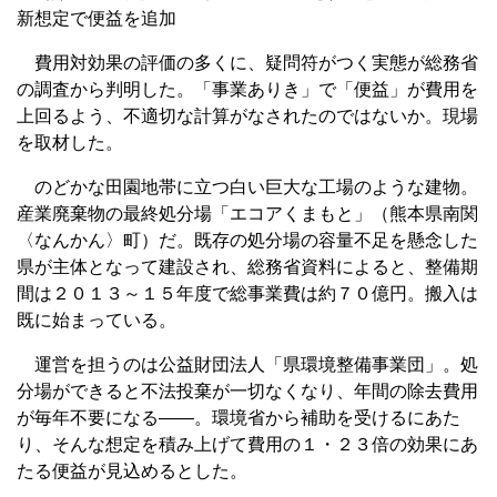
新想定で便益を追加
費用対効果の評価の多くに、疑問符がつく実態が総務省
の調査から判明した。「事業ありき」で「便益」が費用を
上回るよう、不適切な計算がなされたのではないか。現場
を取材した。
のどかな田園地帯に立つ白い巨大な工場のような建物。
産業廃棄物の最終処分場「エコアくまもと」（熊本県南関
〈なんかん〉町）だ。既存の処分場の容量不足を懸念した
県が主体となって建設され、総務省資料によると、整備期
間は２０１３～１５年度で総事業費は約７０億円。搬入は
既に始まっている。
運営を担うのは公益財団法人「県環境整備事業団」。処
分場ができると不法投棄が一切なくなり、年間の除去費用
が毎年不要になる――。環境省から補助を受けるにあた
り、そんな想定を積み上げて費用の１・２３倍の効果にあ
たる便益が見込めるとした。