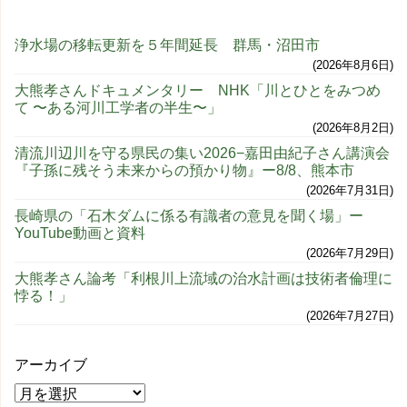
浄水場の移転更新を５年間延長 群馬・沼田市
2026年8月6日
大熊孝さんドキュメンタリー NHK「川とひとをみつめ
て 〜ある河川工学者の半生〜」
2026年8月2日
清流川辺川を守る県民の集い2026−嘉田由紀子さん講演会
『子孫に残そう未来からの預かり物』ー8/8、熊本市
2026年7月31日
長崎県の「石木ダムに係る有識者の意見を聞く場」ー
YouTube動画と資料
2026年7月29日
大熊孝さん論考「利根川上流域の治水計画は技術者倫理に
悖る！」
2026年7月27日
アーカイブ