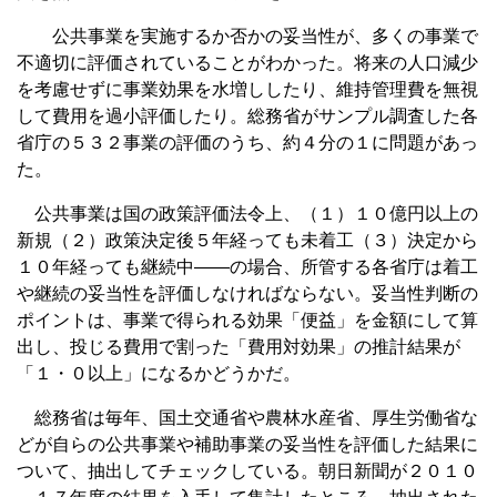
公共事業を実施するか否かの妥当性が、多くの事業で
不適切に評価されていることがわかった。将来の人口減少
を考慮せずに事業効果を水増ししたり、維持管理費を無視
して費用を過小評価したり。総務省がサンプル調査した各
省庁の５３２事業の評価のうち、約４分の１に問題があっ
た。
公共事業は国の政策評価法令上、（１）１０億円以上の
新規（２）政策決定後５年経っても未着工（３）決定から
１０年経っても継続中――の場合、所管する各省庁は着工
や継続の妥当性を評価しなければならない。妥当性判断の
ポイントは、事業で得られる効果「便益」を金額にして算
出し、投じる費用で割った「費用対効果」の推計結果が
「１・０以上」になるかどうかだ。
総務省は毎年、国土交通省や農林水産省、厚生労働省な
どが自らの公共事業や補助事業の妥当性を評価した結果に
ついて、抽出してチェックしている。朝日新聞が２０１０