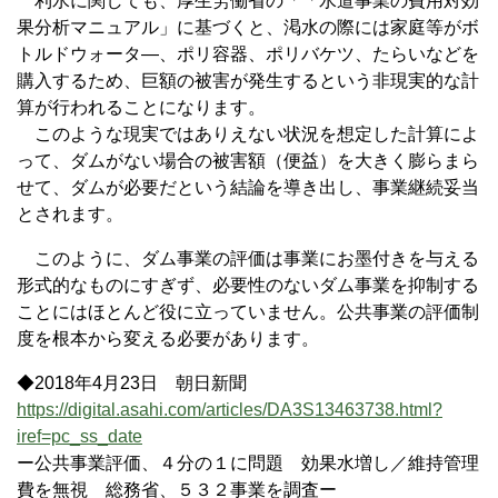
利水に関しても、厚生労働省の「「水道事業の費用対効
果分析マニュアル」に基づくと、渇水の際には家庭等がボ
トルドウォータ―、ポリ容器、ポリバケツ、たらいなどを
購入するため、巨額の被害が発生するという非現実的な計
算が行われることになります。
このような現実ではありえない状況を想定した計算によ
って、ダムがない場合の被害額（便益）を大きく膨らまら
せて、ダムが必要だという結論を導き出し、事業継続妥当
とされます。
このように、ダム事業の評価は事業にお墨付きを与える
形式的なものにすぎず、必要性のないダム事業を抑制する
ことにはほとんど役に立っていません。公共事業の評価制
度を根本から変える必要があります。
◆2018年4月23日 朝日新聞
https://digital.asahi.com/articles/DA3S13463738.html?
iref=pc_ss_date
ー公共事業評価、４分の１に問題 効果水増し／維持管理
費を無視 総務省、５３２事業を調査ー