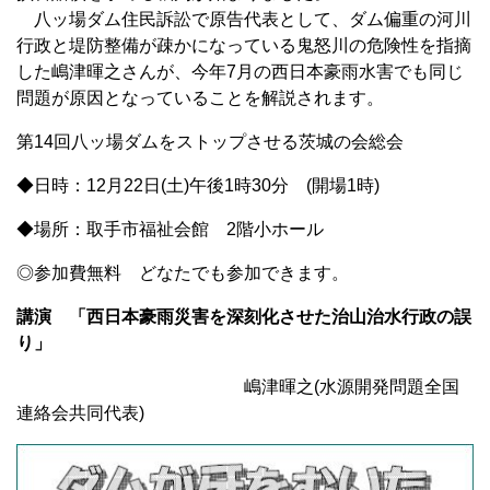
八ッ場ダム住民訴訟で原告代表として、ダム偏重の河川
行政と堤防整備が疎かになっている鬼怒川の危険性を指摘
した嶋津暉之さんが、今年7月の西日本豪雨水害でも同じ
問題が原因となっていることを解説されます。
第14回八ッ場ダムをストップさせる茨城の会総会
◆日時：12月22日(土)午後1時30分 (開場1時)
◆場所：取手市福祉会館 2階小ホール
◎参加費無料 どなたでも参加できます。
講演 「西日本豪雨災害を深刻化させた治山治水行政の誤
り」
嶋津暉之(水源開発問題全国
連絡会共同代表)