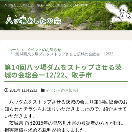
八ッ場あしたの会は八ッ場ダムが抱える問題を伝えるNGOです
Me
ホーム
イベントのお知らせ
第14回八ッ場ダムをストップさせる茨城の会総会ー12/22、取手市
第14回八ッ場ダムをストップさせる茨
城の会総会ー12/22、取手市
2018年11月22日
イベントのお知らせ
八ッダムをストップさせる茨城の会より第14回総会のお
知らせとチラシをお送りいただきましたので、紹介させて
いただきます。
茨城県では2015年の鬼怒川水害の被災者の方々が国に
損害賠償を求める裁判が始まりました。