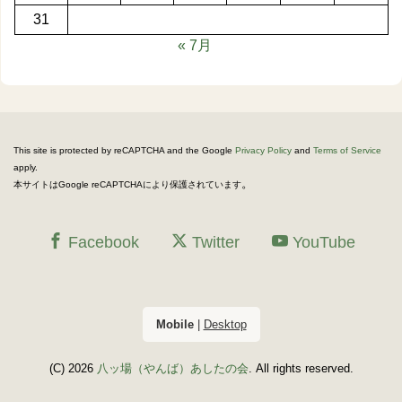
31
« 7月
This site is protected by reCAPTCHA and the Google
Privacy Policy
and
Terms of Service
apply.
。
本サイトはGoogle reCAPTCHAにより保護されています
Facebook
Twitter
YouTube
Mobile
|
Desktop
(C) 2026
八ッ場（やんば）あしたの会
. All rights reserved.