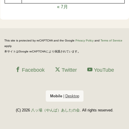
« 7月
This site is protected by reCAPTCHA and the Google
Privacy Policy
and
Terms of Service
apply.
。
本サイトはGoogle reCAPTCHAにより保護されています
Facebook
Twitter
YouTube
Mobile
|
Desktop
(C) 2026
八ッ場（やんば）あしたの会
. All rights reserved.