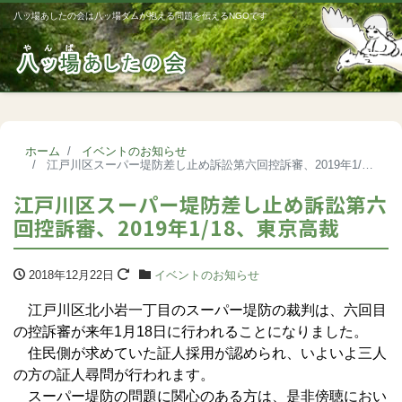
八ッ場あしたの会は八ッ場ダムが抱える問題を伝えるNGOです
Me
ホーム
イベントのお知らせ
江戸川区スーパー堤防差し止め訴訟第六回控訴審、2019年1/18、東京高裁
江戸川区スーパー堤防差し止め訴訟第六
回控訴審、2019年1/18、東京高裁
2018年12月22日
イベントのお知らせ
江戸川区北小岩一丁目のスーパー堤防の裁判は、六回目
の控訴審が来年1月18日に行われることになりました。
住民側が求めていた証人採用が認められ、いよいよ三人
の方の証人尋問が行われます。
スーパー堤防の問題に関心のある方は、是非傍聴におい