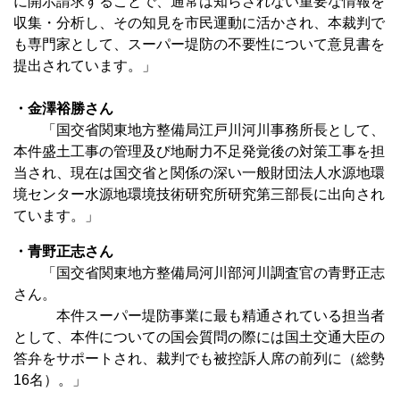
に開示請求することで、通常は知らされない重要な情報を
収集・分析し、その知見を市民運動に活かされ、本裁判で
も専門家として、スーパー堤防の不要性について意見書を
提出されています。」
・金澤裕勝さん
「国交省関東地方整備局江戸川河川事務所長として、
本件盛土工事の管理及び地耐力不足発覚後の対策工事を担
当され、現在は国交省と関係の深い一般財団法人水源地環
境センター水源地環境技術研究所研究第三部長に出向され
ています。」
・青野正志さん
「国交省関東地方整備局河川部河川調査官の青野正志
さん。
本件スーパー堤防事業に最も精通されている担当者
として、本件についての国会質問の際には国土交通大臣の
答弁をサポートされ、裁判でも被控訴人席の前列に（総勢
16名）。」