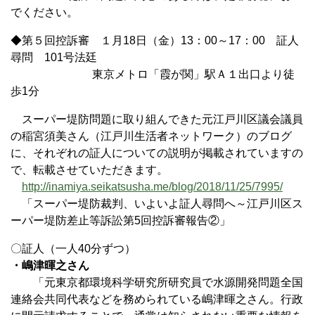
でください。
◆第５回控訴審 １月18日（金）13：00～17：00 証人
尋問 101号法廷
東京メトロ「霞が関」駅Ａ１出口より徒
歩1分
スーパー堤防問題に取り組んできた元江戸川区議会議員
の稲宮須美さん（江戸川生活者ネットワーク）のブログ
に、それぞれの証人についての説明が掲載されていますの
で、転載させていただきます。
http://inamiya.seikatsusha.me/blog/2018/11/25/7995/
「スーパー堤防裁判、いよいよ証人尋問へ～江戸川区ス
ーパー堤防差止等訴訟第5回控訴審報告②」
〇証人（一人40分ずつ）
・嶋津暉之さん
「元東京都環境科学研究所研究員で水源開発問題全国
連絡会共同代表などを務められている嶋津暉之さん。行政