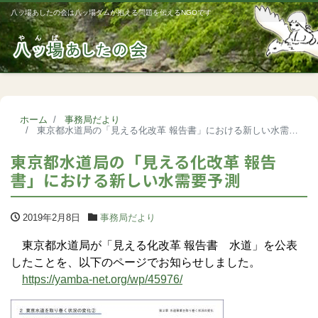
八ッ場あしたの会は八ッ場ダムが抱える問題を伝えるNGOです
Me
ホーム
事務局だより
東京都水道局の「見える化改革 報告書」における新しい水需要予測
東京都水道局の「見える化改革 報告
書」における新しい水需要予測
2019年2月8日
事務局だより
東京都水道局が「見える化改革 報告書 水道」を公表
したことを、以下のページでお知らせしました。
https://yamba-net.org/wp/45976/