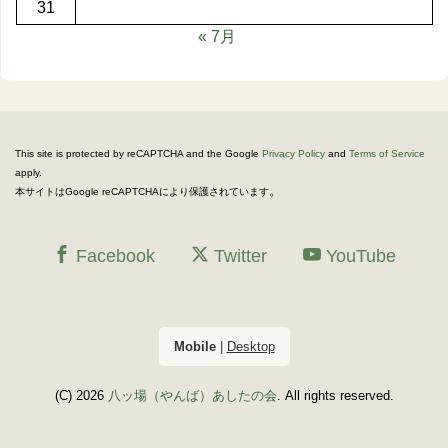
31
« 7月
This site is protected by reCAPTCHA and the Google
Privacy Policy
and
Terms of Service
apply.
。
本サイトはGoogle reCAPTCHAにより保護されています
Facebook
Twitter
YouTube
Mobile
|
Desktop
(C) 2026
八ッ場（やんば）あしたの会
. All rights reserved.